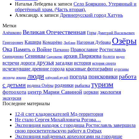
Наталья Лебедева
к записи
Село Бояркино. Утерянный и
обретённый храм. (Часть вторая).
Александр.
к записи
Древнерусский город Хатунь
Метки
Великая Отечественная
Горы
Алёшково
Дмитрий Васильевич
Озёры
Кашира
Комарёво
Григорович
Нагорная Дубрава
Люблин
Ока
Память о Войне
Православие
Ростиславль
Паткино
архив Пирязева
Сенницы
болота
Свиридоново
видео
Сыроватко
друзья
дороги
загадки
история
встречи
история спорта
исчезнувшие древние города
красивые фотографии
курганы
люди
работа
погода
поисковики
легенды
лекции
озёрский музей
туризм
с детьми
родники
родина Озёры
рыбалка
центр Марии Савиной
экология
фотоохота
церкви
экскурсия
Последние материалы
12-й слет кладоискателей Мд-территория
Не стало Сергея Михайловича Рогова…
Экспозиция находок с городища Ростиславль завершила
свою просветительскую работу в Озёрах
Экспозиция найденных археологами на городище