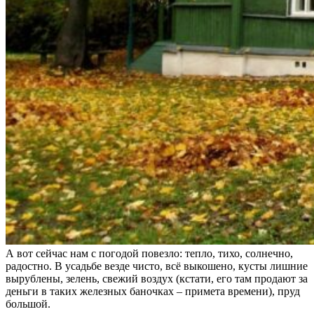
А вот сейчас нам с погодой повезло: тепло, тихо, солнечно,
радостно. В усадьбе везде чисто, всё выкошено, кусты лишние
вырублены, зелень, свежий воздух (кстати, его там продают за
деньги в таких железных баночках – примета времени), пруд
большой.