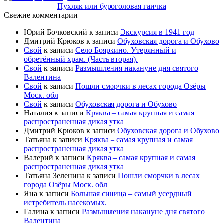
Пухляк или буроголовая гаичка
Свежие комментарии
Юрий Бочковский
к записи
Экскурсия в 1941 год
Дмитрий Крюков
к записи
Обуховская дорога и Обухово
Свой
к записи
Село Бояркино. Утерянный и
обретённый храм. (Часть вторая).
Свой
к записи
Размышления накануне дня святого
Валентина
Свой
к записи
Пошли сморчки в лесах города Озёры
Моск. обл
Свой
к записи
Обуховская дорога и Обухово
Наталия
к записи
Кряква – самая крупная и самая
распространенная дикая утка
Дмитрий Крюков
к записи
Обуховская дорога и Обухово
Татьяна
к записи
Кряква – самая крупная и самая
распространенная дикая утка
Валерий
к записи
Кряква – самая крупная и самая
распространенная дикая утка
Татьяна Зеленина
к записи
Пошли сморчки в лесах
города Озёры Моск. обл
Яна
к записи
Большая синица – самый усердный
истребитель насекомых.
Галина
к записи
Размышления накануне дня святого
Валентина