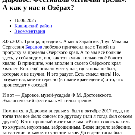
А как у нас в Озёрах?
16.06.2025
Каширский район
3 комментария
8.06.2025. Троица, праздник. А мы в Зарайске. Друг Максим
Сергеевич
Баранов
любезно пригласил нас с Таней на
прогулку за пределы Озёрского края. А то мы всё больше
здесь, у себя ходим, и я, как тот кулик, только своё болото
хвалю. В принципе, мне вполне и своего Озёрского края
хватает. Есть ещё немало мест у нас, где я пока не был,
которые я не изучил. И это радует. Есть смысл жить! Но,
разумеется, мне интересно (в плане краеведения) и то, что
происходит у соседей.
И вот — Даровое, музей-усадьба Ф.М. Достоевского.
Экологический фестиваль «Птичьи трели».
Помнится, в Даровом впервые я был в октябре 2017 года, но
тогда там всё было совсем по-другому (или я тогда был совсем
другой). В тот прошлый визит мне там всё показалось каким-
то хмурым, неуютным, заброшенным. Везде царило забвение,
запустение и какое-то уныние такое. Да и день тогда был