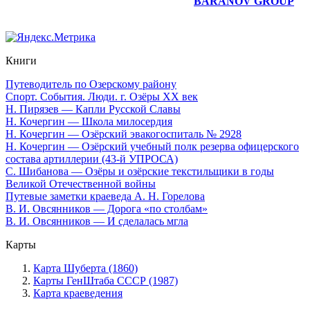
Юридическое сопровождение сайта —
BARANOV GROUP
Книги
Путеводитель по Озерскому району
Спорт. События. Люди. г. Озёры XX век
Н. Пирязев — Капли Русской Славы
Н. Кочергин — Школа милосердия
Н. Кочергин — Озёрский эвакогоспиталь № 2928
Н. Кочергин — Озёрский учебный полк резерва офицерского
состава артиллерии (43-й УПРОСА)
С. Шибанова — Озёры и озёрские текстильщики в годы
Великой Отечественной войны
Путевые заметки краеведа А. Н. Горелова
В. И. Овсянников — Дорога «по столбам»
В. И. Овсянников — И сделалась мгла
Карты
Карта Шуберта (1860)
Карты ГенШтаба СССР (1987)
Карта краеведения