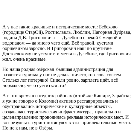
А у нас такие красивые и исторические места: Бебехово
(городище СтарОй), Ростиславль, Люблин, Нагорная Дубрава,
родина Д.В. Григоровича — Дулебино с рекой Смедвой и
водопадом — да много чего ещё. Всё травой, кустами,
борщевиком заросло. И Григорович наш по крутизне
Достоевскому не уступит, и места в Дулебине, где Григорович
жил, очень красивые.
Но наша родная озёрская бывшая администрация для
развития туризма у нас не делала ничего, от слова совсем.
Столько лет потеряно! Сидели ровно, зарплата идёт, всё
нормально, чего суетиться -то?
А в это время в соседних районах (в той-же Кашире, Зарайске,
я уж не говорю о Коломне) активно реставрировались и
обустраивались исторические и культурные объекты,
создавалась туристическая инфраструктура, правильно и
целенаправленно проводилась реклама исторических мест. И
вот результат: турист потянулся в эти привлекательные места.
Но не к нам, не в Озёры.