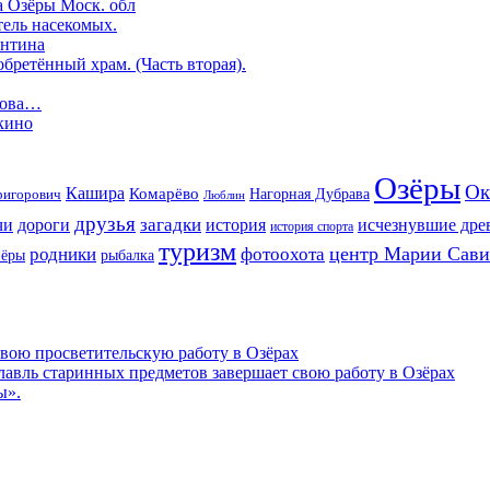
а Озёры Моск. обл
ель насекомых.
ентина
бретённый храм. (Часть вторая).
гова…
кино
Озёры
Ок
Кашира
Комарёво
ригорович
Нагорная Дубрава
Люблин
друзья
дороги
загадки
история
чи
исчезнувшие дре
история спорта
туризм
центр Марии Сав
родники
фотоохота
зёры
рыбалка
свою просветительскую работу в Озёрах
авль старинных предметов завершает свою работу в Озёрах
ы».