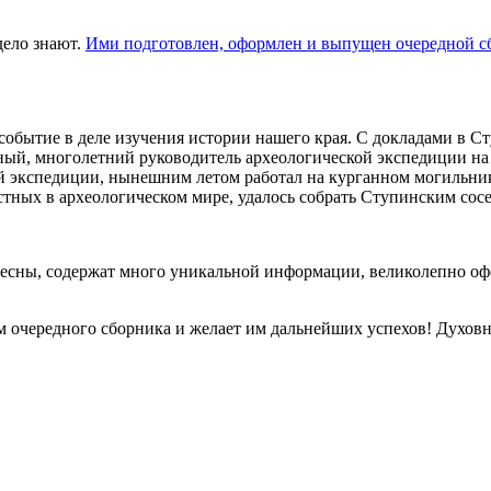
дело знают.
Ими подготовлен, оформлен и выпущен очередной с
обытие в деле изучения истории нашего края. С докладами в С
ный, многолетний руководитель археологической экспедиции на
й экспедиции, нынешним летом работал на курганном могильник
стных в археологическом мире, удалось собрать Ступинским сос
сны, содержат много уникальной информации, великолепно офо
м очередного сборника и желает им дальнейших успехов! Духов