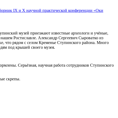
борник IX и X научной практической конференции «Оки
тупинский музей приезжают известные археологи и учёные,
 нашем Ростиславле. Александр Сергеевич Сыроватко из
е, что рядом с селом Кременье Ступинского района. Много
едям под крышей своего музея.
рмлены. Серьёзная, научная работа сотрудников Ступинского
ные скрепы.