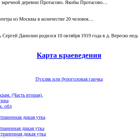
ли заречной деревни Протасово. Якобы Протасово…
тцентра из Москвы в количестве 20 человек…
анилин родился 10 октября 1919 года в д. Вереско нед
Карта краеведения
Пухляк или буроголовая гаичка
ам. (Часть вторая).
тина
. обл
страненная дикая утка
траненная дикая утка
страненная дикая утка