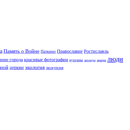
а
Память о Войне
Православие
Ростиславль
Паткино
люди
вние города
красивые фотографии
курганы
легенды
лекции
иной
экология
церкви
экскурсия