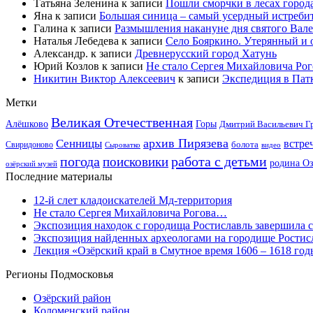
Татьяна Зеленина
к записи
Пошли сморчки в лесах город
Яна
к записи
Большая синица – самый усердный истребит
Галина
к записи
Размышления накануне дня святого Вал
Наталья Лебедева
к записи
Село Бояркино. Утерянный и о
Александр.
к записи
Древнерусский город Хатунь
Юрий Козлов
к записи
Не стало Сергея Михайловича Ро
Никитин Виктор Алексеевич
к записи
Экспедиция в Пат
Метки
Великая Отечественная
Горы
Алёшково
Дмитрий Васильевич Г
архив Пирязева
Сенницы
встре
болота
Свиридоново
видео
Сыроватко
работа с детьми
погода
поисковики
родина О
озёрский музей
Последние материалы
12-й слет кладоискателей Мд-территория
Не стало Сергея Михайловича Рогова…
Экспозиция находок с городища Ростиславль завершила 
Экспозиция найденных археологами на городище Ростисл
Лекция «Озёрский край в Смутное время 1606 – 1618 год
Регионы Подмосковья
Озёрский район
Коломенский район