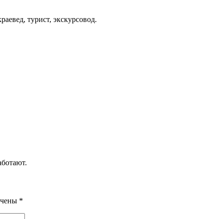
аевед, турист, экскурсовод.
аботают.
ечены
*