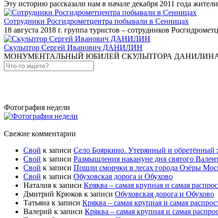
Эту историю рассказали нам в начале декабря 2011 года жите
Сотрудники Росгидрометцентра побывали в Сенницах
18 августа 2018 г. группа туристов – сотрудников Росгидроме
Скульптор Сергей Иванович ДАНИЛИН
МОНУМЕНТАЛЬНЫЙ ЮБИЛЕЙ СКУЛЬПТОРА ДАНИЛИНА Сергей Д
Фотография недели
Свежие комментарии
Свой
к записи
Село Бояркино. Утерянный и обретённый хр
Свой
к записи
Размышления накануне дня святого Вален
Свой
к записи
Пошли сморчки в лесах города Озёры Моск
Свой
к записи
Обуховская дорога и Обухово
Наталия
к записи
Кряква – самая крупная и самая распро
Дмитрий Крюков
к записи
Обуховская дорога и Обухово
Татьяна
к записи
Кряква – самая крупная и самая распрос
Валерий
к записи
Кряква – самая крупная и самая распро