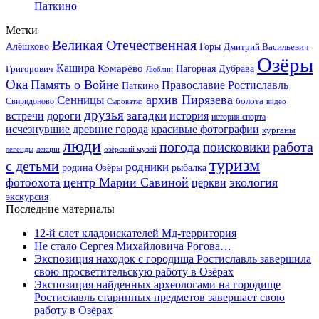
Паткино
Метки
Великая Отечественная
Горы
Алёшково
Дмитрий Васильевич
Озёры
Кашира
Комарёво
Григорович
Нагорная Дубрава
Люблин
Ока
Память о Войне
Православие
Ростиславль
Паткино
архив Пирязева
Сенницы
болота
Свиридоново
видео
Сыроватко
друзья
дороги
загадки
история
встречи
история спорта
исчезнувшие древние города
красивые фотографии
курганы
люди
работа
погода
поисковики
легенды
лекции
озёрский музей
туризм
с детьми
родники
родина Озёры
рыбалка
центр Марии Савиной
экология
фотоохота
церкви
экскурсия
Последние материалы
12-й слет кладоискателей Мд-территория
Не стало Сергея Михайловича Рогова…
Экспозиция находок с городища Ростиславль завершила
свою просветительскую работу в Озёрах
Экспозиция найденных археологами на городище
Ростиславль старинных предметов завершает свою
работу в Озёрах