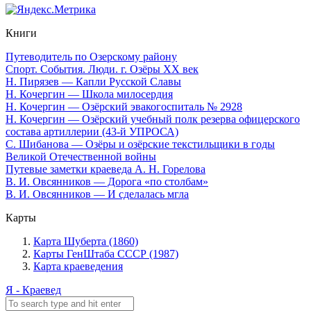
Книги
Путеводитель по Озерскому району
Спорт. События. Люди. г. Озёры XX век
Н. Пирязев — Капли Русской Славы
Н. Кочергин — Школа милосердия
Н. Кочергин — Озёрский эвакогоспиталь № 2928
Н. Кочергин — Озёрский учебный полк резерва офицерского
состава артиллерии (43-й УПРОСА)
С. Шибанова — Озёры и озёрские текстильщики в годы
Великой Отечественной войны
Путевые заметки краеведа А. Н. Горелова
В. И. Овсянников — Дорога «по столбам»
В. И. Овсянников — И сделалась мгла
Карты
Карта Шуберта (1860)
Карты ГенШтаба СССР (1987)
Карта краеведения
Я - Краевед