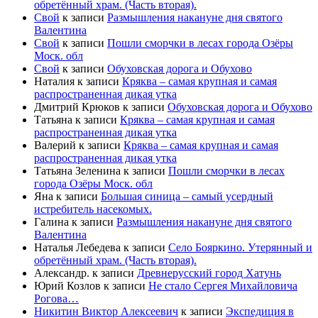
обретённый храм. (Часть вторая).
Свой
к записи
Размышления накануне дня святого
Валентина
Свой
к записи
Пошли сморчки в лесах города Озёры
Моск. обл
Свой
к записи
Обуховская дорога и Обухово
Наталия
к записи
Кряква – самая крупная и самая
распространенная дикая утка
Дмитрий Крюков
к записи
Обуховская дорога и Обухово
Татьяна
к записи
Кряква – самая крупная и самая
распространенная дикая утка
Валерий
к записи
Кряква – самая крупная и самая
распространенная дикая утка
Татьяна Зеленина
к записи
Пошли сморчки в лесах
города Озёры Моск. обл
Яна
к записи
Большая синица – самый усердный
истребитель насекомых.
Галина
к записи
Размышления накануне дня святого
Валентина
Наталья Лебедева
к записи
Село Бояркино. Утерянный и
обретённый храм. (Часть вторая).
Александр.
к записи
Древнерусский город Хатунь
Юрий Козлов
к записи
Не стало Сергея Михайловича
Рогова…
Никитин Виктор Алексеевич
к записи
Экспедиция в