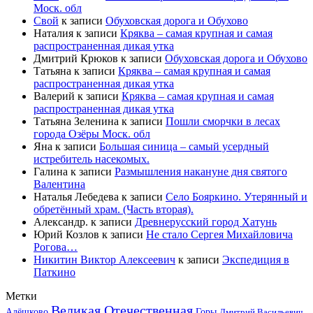
Моск. обл
Свой
к записи
Обуховская дорога и Обухово
Наталия
к записи
Кряква – самая крупная и самая
распространенная дикая утка
Дмитрий Крюков
к записи
Обуховская дорога и Обухово
Татьяна
к записи
Кряква – самая крупная и самая
распространенная дикая утка
Валерий
к записи
Кряква – самая крупная и самая
распространенная дикая утка
Татьяна Зеленина
к записи
Пошли сморчки в лесах
города Озёры Моск. обл
Яна
к записи
Большая синица – самый усердный
истребитель насекомых.
Галина
к записи
Размышления накануне дня святого
Валентина
Наталья Лебедева
к записи
Село Бояркино. Утерянный и
обретённый храм. (Часть вторая).
Александр.
к записи
Древнерусский город Хатунь
Юрий Козлов
к записи
Не стало Сергея Михайловича
Рогова…
Никитин Виктор Алексеевич
к записи
Экспедиция в
Паткино
Метки
Великая Отечественная
Горы
Алёшково
Дмитрий Васильевич