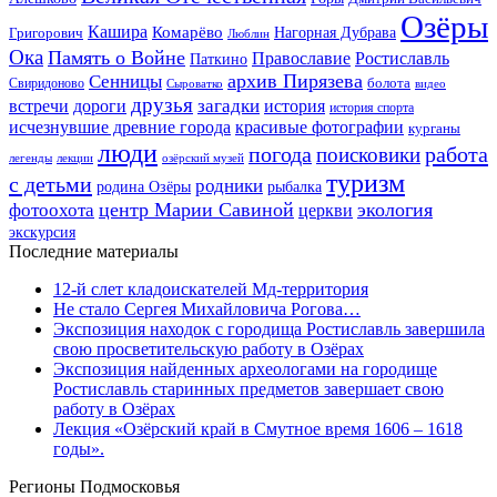
Озёры
Кашира
Комарёво
Григорович
Нагорная Дубрава
Люблин
Ока
Память о Войне
Православие
Ростиславль
Паткино
архив Пирязева
Сенницы
болота
Свиридоново
видео
Сыроватко
друзья
дороги
загадки
история
встречи
история спорта
исчезнувшие древние города
красивые фотографии
курганы
люди
работа
погода
поисковики
легенды
лекции
озёрский музей
туризм
с детьми
родники
родина Озёры
рыбалка
центр Марии Савиной
экология
фотоохота
церкви
экскурсия
Последние материалы
12-й слет кладоискателей Мд-территория
Не стало Сергея Михайловича Рогова…
Экспозиция находок с городища Ростиславль завершила
свою просветительскую работу в Озёрах
Экспозиция найденных археологами на городище
Ростиславль старинных предметов завершает свою
работу в Озёрах
Лекция «Озёрский край в Смутное время 1606 – 1618
годы».
Регионы Подмосковья