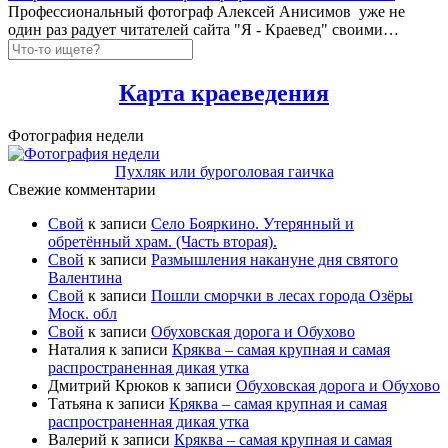
Профессиональный фотограф Алексей Анисимов уже не
один раз радует читателей сайта "Я - Краевед" своими…
Карта краеведения
Фотография недели
Пухляк или буроголовая гаичка
Свежие комментарии
Свой
к записи
Село Бояркино. Утерянный и
обретённый храм. (Часть вторая).
Свой
к записи
Размышления накануне дня святого
Валентина
Свой
к записи
Пошли сморчки в лесах города Озёры
Моск. обл
Свой
к записи
Обуховская дорога и Обухово
Наталия
к записи
Кряква – самая крупная и самая
распространенная дикая утка
Дмитрий Крюков
к записи
Обуховская дорога и Обухово
Татьяна
к записи
Кряква – самая крупная и самая
распространенная дикая утка
Валерий
к записи
Кряква – самая крупная и самая