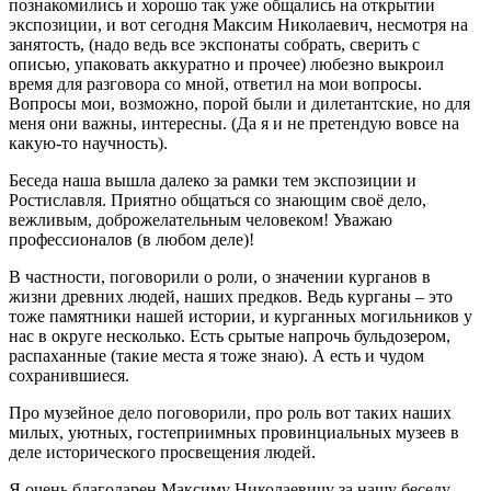
познакомились и хорошо так уже общались на открытии
экспозиции, и вот сегодня Максим Николаевич, несмотря на
занятость, (надо ведь все экспонаты собрать, сверить с
описью, упаковать аккуратно и прочее) любезно выкроил
время для разговора со мной, ответил на мои вопросы.
Вопросы мои, возможно, порой были и дилетантские, но для
меня они важны, интересны. (Да я и не претендую вовсе на
какую-то научность).
Беседа наша вышла далеко за рамки тем экспозиции и
Ростиславля. Приятно общаться со знающим своё дело,
вежливым, доброжелательным человеком! Уважаю
профессионалов (в любом деле)!
В частности, поговорили о роли, о значении курганов в
жизни древних людей, наших предков. Ведь курганы – это
тоже памятники нашей истории, и курганных могильников у
нас в округе несколько. Есть срытые напрочь бульдозером,
распаханные (такие места я тоже знаю). А есть и чудом
сохранившиеся.
Про музейное дело поговорили, про роль вот таких наших
милых, уютных, гостеприимных провинциальных музеев в
деле исторического просвещения людей.
Я очень благодарен Максиму Николаевичу за нашу беседу.