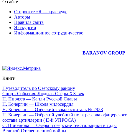
О сайте
О проекте «Я — краевед»
Авторы
Правила сайта
Экскурсии
Информационное сотрудничество
Юридическое сопровождение сайта —
BARANOV GROUP
Книги
Путеводитель по Озерскому району
Спорт. События. Люди. г. Озёры XX век
Н. Пирязев — Капли Русской Славы
Н. Кочергин — Школа милосердия
Н. Кочергин — Озёрский эвакогоспиталь № 2928
Н. Кочергин — Озёрский учебный полк резерва офицерского
состава артиллерии (43-й УПРОСА)
С. Шибанова — Озёры и озёрские текстильщики в годы
Великой Отечественной войны