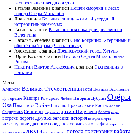
распространенная дикая утка
Татьяна Зеленина
к записи
Пошли сморчки в лесах
города Озёры Моск. обл
Яна
к записи
Большая синица – самый усердный
истребитель насекомых.
Галина
к записи
Размышления накануне дня святого
Валентина
Наталья Лебедева
к записи
Село Бояркино. Утерянный и
обретённый храм. (Часть вторая).
Александр.
к записи
Древнерусский город Хатунь
Юрий Козлов
к записи
Не стало Сергея Михайловича
Рогова…
Никитин Виктор Алексеевич
к записи
Экспедиция в
Паткино
Метки
Великая Отечественная
Горы
Алёшково
Дмитрий Васильевич
Озёры
Кашира
Комарёво
Григорович
Нагорная Дубрава
Люблин
Ока
Память о Войне
Православие
Ростиславль
Паткино
архив Пирязева
Сенницы
болота
Свиридоново
видео
Сыроватко
друзья
дороги
загадки
история
встречи
история спорта
исчезнувшие древние города
красивые фотографии
курганы
люди
работа
погода
поисковики
легенды
лекции
озёрский музей