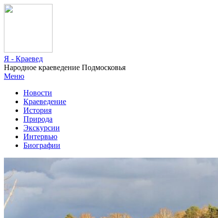
Я - Краевед
Народное краеведение Подмосковья
Меню
Новости
Краеведение
История
Природа
Экскурсии
Интервью
Биографии