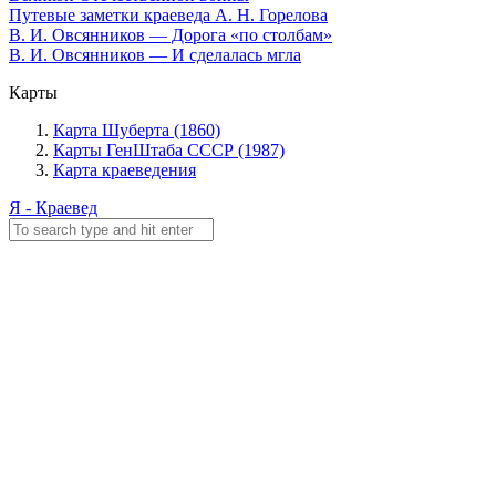
Путевые заметки краеведа А. Н. Горелова
В. И. Овсянников — Дорога «по столбам»
В. И. Овсянников — И сделалась мгла
Карты
Карта Шуберта (1860)
Карты ГенШтаба СССР (1987)
Карта краеведения
Я - Краевед