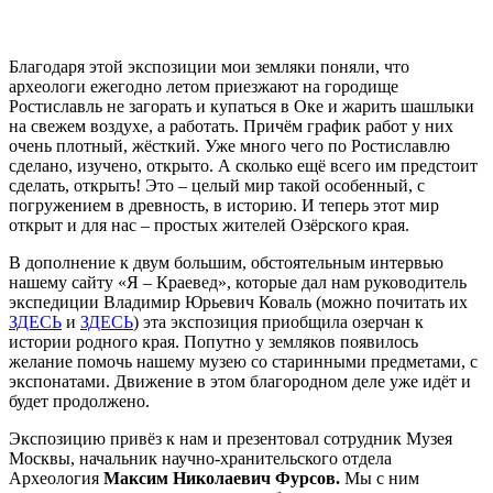
Благодаря этой экспозиции мои земляки поняли, что
археологи ежегодно летом приезжают на городище
Ростиславль не загорать и купаться в Оке и жарить шашлыки
на свежем воздухе, а работать. Причём график работ у них
очень плотный, жёсткий. Уже много чего по Ростиславлю
сделано, изучено, открыто. А сколько ещё всего им предстоит
сделать, открыть! Это – целый мир такой особенный, с
погружением в древность, в историю. И теперь этот мир
открыт и для нас – простых жителей Озёрского края.
В дополнение к двум большим, обстоятельным интервью
нашему сайту «Я – Краевед», которые дал нам руководитель
экспедиции Владимир Юрьевич Коваль (можно почитать их
ЗДЕСЬ
и
ЗДЕСЬ
) эта экспозиция приобщила озерчан к
истории родного края. Попутно у земляков появилось
желание помочь нашему музею со старинными предметами, с
экспонатами. Движение в этом благородном деле уже идёт и
будет продолжено.
Экспозицию привёз к нам и презентовал сотрудник Музея
Москвы, начальник научно-хранительского отдела
Археология
Максим Николаевич Фурсов.
Мы с ним