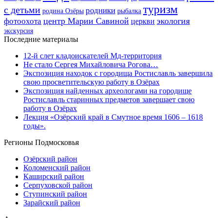
туризм
с детьми
родники
родина Озёры
рыбалка
центр Марии Савиной
экология
фотоохота
церкви
экскурсия
Последние материалы
12-й слет кладоискателей Мд-территория
Не стало Сергея Михайловича Рогова…
Экспозиция находок с городища Ростиславль завершила
свою просветительскую работу в Озёрах
Экспозиция найденных археологами на городище
Ростиславль старинных предметов завершает свою
работу в Озёрах
Лекция «Озёрский край в Смутное время 1606 – 1618
годы».
Регионы Подмосковья
Озёрский район
Коломенский район
Каширский район
Серпуховской район
Ступинский район
Зарайский район