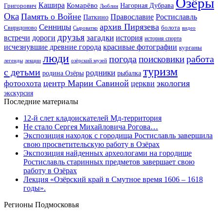
Озёры
Кашира
Комарёво
Григорович
Нагорная Дубрава
Люблин
Ока
Память о Войне
Православие
Ростиславль
Паткино
архив Пирязева
Сенницы
болота
Свиридоново
видео
Сыроватко
друзья
дороги
загадки
история
встречи
история спорта
исчезнувшие древние города
красивые фотографии
курганы
люди
работа
погода
поисковики
легенды
лекции
озёрский музей
туризм
с детьми
родники
родина Озёры
рыбалка
центр Марии Савиной
экология
фотоохота
церкви
экскурсия
Последние материалы
12-й слет кладоискателей Мд-территория
Не стало Сергея Михайловича Рогова…
Экспозиция находок с городища Ростиславль завершила
свою просветительскую работу в Озёрах
Экспозиция найденных археологами на городище
Ростиславль старинных предметов завершает свою
работу в Озёрах
Лекция «Озёрский край в Смутное время 1606 – 1618
годы».
Регионы Подмосковья