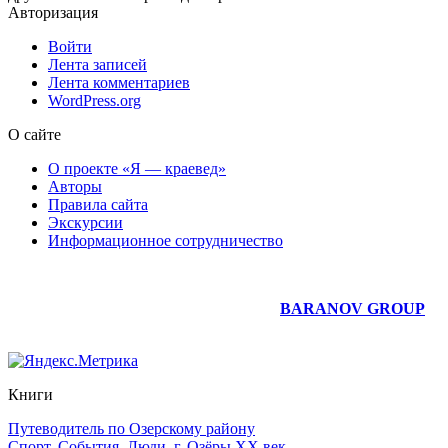
Авторизация
Войти
Лента записей
Лента комментариев
WordPress.org
О сайте
О проекте «Я — краевед»
Авторы
Правила сайта
Экскурсии
Информационное сотрудничество
Юридическое сопровождение сайта —
BARANOV GROUP
Книги
Путеводитель по Озерскому району
Спорт. События. Люди. г. Озёры XX век