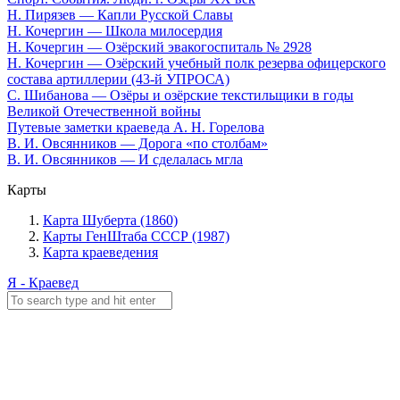
Н. Пирязев — Капли Русской Славы
Н. Кочергин — Школа милосердия
Н. Кочергин — Озёрский эвакогоспиталь № 2928
Н. Кочергин — Озёрский учебный полк резерва офицерского
состава артиллерии (43-й УПРОСА)
С. Шибанова — Озёры и озёрские текстильщики в годы
Великой Отечественной войны
Путевые заметки краеведа А. Н. Горелова
В. И. Овсянников — Дорога «по столбам»
В. И. Овсянников — И сделалась мгла
Карты
Карта Шуберта (1860)
Карты ГенШтаба СССР (1987)
Карта краеведения
Я - Краевед