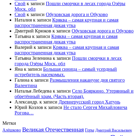
Свой
к записи
Пошли сморчки в лесах города Озёры
Моск. обл
Свой
к записи
Обуховская дорога и Обухово
Наталия
к записи
Кряква – самая крупная и самая
распространенная дикая утка
Дмитрий Крюков
к записи
Обуховская дорога и Обухово
Татьяна
к записи
Кряква – самая крупная и самая
распространенная дикая утка
Валерий
к записи
Кряква – самая крупная и самая
распространенная дикая утка
Татьяна Зеленина
к записи
Пошли сморчки в лесах
города Озёры Моск. обл
Яна
к записи
Большая синица – самый усердный
истребитель насекомых.
Галина
к записи
Размышления накануне дня святого
Валентина
Наталья Лебедева
к записи
Село Бояркино. Утерянный и
обретённый храм. (Часть вторая).
Александр.
к записи
Древнерусский город Хатунь
Юрий Козлов
к записи
Не стало Сергея Михайловича
Рогова…
Метки
Великая Отечественная
Горы
Алёшково
Дмитрий Васильевич