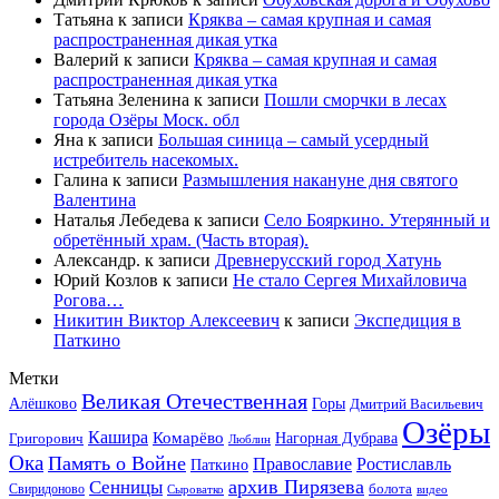
Татьяна
к записи
Кряква – самая крупная и самая
распространенная дикая утка
Валерий
к записи
Кряква – самая крупная и самая
распространенная дикая утка
Татьяна Зеленина
к записи
Пошли сморчки в лесах
города Озёры Моск. обл
Яна
к записи
Большая синица – самый усердный
истребитель насекомых.
Галина
к записи
Размышления накануне дня святого
Валентина
Наталья Лебедева
к записи
Село Бояркино. Утерянный и
обретённый храм. (Часть вторая).
Александр.
к записи
Древнерусский город Хатунь
Юрий Козлов
к записи
Не стало Сергея Михайловича
Рогова…
Никитин Виктор Алексеевич
к записи
Экспедиция в
Паткино
Метки
Великая Отечественная
Горы
Алёшково
Дмитрий Васильевич
Озёры
Кашира
Комарёво
Григорович
Нагорная Дубрава
Люблин
Ока
Память о Войне
Православие
Ростиславль
Паткино
архив Пирязева
Сенницы
болота
Свиридоново
видео
Сыроватко