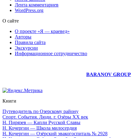
Лента комментариев
WordPress.org
О сайте
О проекте «Я — краевед»
Авторы
Правила сайта
Экскурсии
Информационное сотрудничество
Юридическое сопровождение сайта —
BARANOV GROUP
Книги
Путеводитель по Озерскому району
Спорт. События. Люди. г. Озёры XX век
Н. Пирязев — Капли Русской Славы
Н. Кочергин — Школа милосердия
Н. Кочергин — Озёрский эвакогоспиталь № 2928