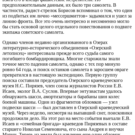
предположительным данным, их было три самолета. В
частности, радист-стрелок Борисов вспоминал о том, что один
из подбитых им лично «мессершмиттов» задымился и ушел за
линию фронта. Все это очень интересно и несомненно могло
бы стать основой целого отдельного повествования о подвиге
экипажа советского самолета.
Однако членов недавно организованного в Озерах
литературно-исторического объединения «Озерский
летописец» интересовала прежде всего судьба самого
погибшего бомбардировщика. Многие старожилы знали
точное место падения самолета, однако с тех пор минуло
ровно 64 года, и поиск останков самолета в заросшем овраге
превратился в настоящую экспедицию. Первую группу
поиска составили председатель Озерского краеведческого
музея Н.С. Пирязев, член союза журналистов России Е.В.
Исаев, эколог В.А. Суслов. Впервые энтузиастам удалось
обнаружить шасси, амортизаторы и барабаны шин колес
боевой машины. Один из фрагментов обломков — узел
подвески шасси — был доставлен в Озерский краеведческий
музей. Через неделю, несмотря на выпавший снег, поисковики
продолжили дело. На этот раз на место события выехали Е.В.
Исаев и «семейная бригада» краеведов Пирязевых в составе
старшего Николая Семеновича, его сына Андрея и внучки
Марии. Теперь из земли был извлечен еще один обломок