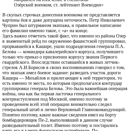
Озёрский военком, ст. лейтенант Воеводин»
В скупых строчках донесения военкома не представляется
картины боя и даже допущена неточность. Петр Николаевич
Чуприн был штурманом экипажа, и правильное написание
его фамилии именно такое, с «а» на конце.
Здесь важно отметить такой факт, что именно из района Озер
в знаменитый рейд по окружению фашистской группировки,
прорвавшейся к Кашире, ушли подразделения генерала П.А.
Белова — командира кавалерийского корпуса, получившего
только что приказ о присвоении корпусу звания Первого
гвардейского. Впоследствии оставшийся в живых летчик-
стрелок А.И.Борисов в своих воспоминаниях говорил о том,
что экипаж имел боевое задание: разведать участок дороги
Кашира — Михайлов и прилегающие к ней территории, то
есть именно те места, по которым предполагался контрудар
группировки генерала Белова. Это была важнейшая операция
войны, она как бы первая ласточка генерального
контрнаступления под Москвой, именно поэтому за
проведением всей этой операции внимательно следил
генеральный штаб и лично Верховный Главнокомандующий.
Понятно поэтому, какие важные сведения имел на борту
бомбардировщик Пе-2, выполнявший в данном случае
разведывательный полет. Именно поэтому и постарались
взять его в клещи фашистские истребители. По