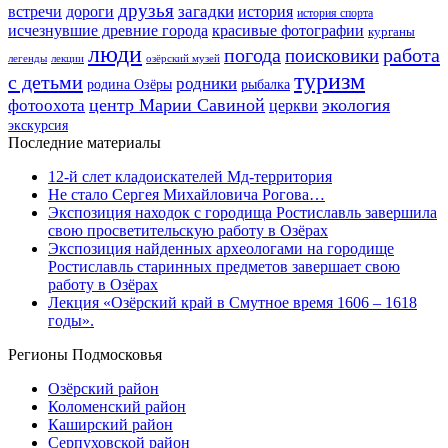
друзья
дороги
загадки
история
встречи
история спорта
исчезнувшие древние города
красивые фотографии
курганы
люди
работа
погода
поисковики
легенды
лекции
озёрский музей
туризм
с детьми
родники
родина Озёры
рыбалка
центр Марии Савиной
экология
фотоохота
церкви
экскурсия
Последние материалы
12-й слет кладоискателей Мд-территория
Не стало Сергея Михайловича Рогова…
Экспозиция находок с городища Ростиславль завершила
свою просветительскую работу в Озёрах
Экспозиция найденных археологами на городище
Ростиславль старинных предметов завершает свою
работу в Озёрах
Лекция «Озёрский край в Смутное время 1606 – 1618
годы».
Регионы Подмосковья
Озёрский район
Коломенский район
Каширский район
Серпуховской район