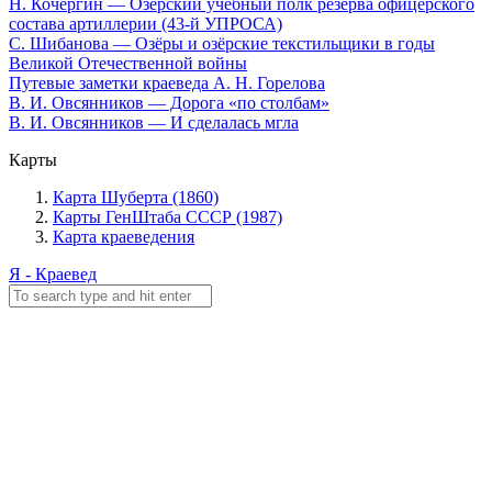
Н. Кочергин — Озёрский учебный полк резерва офицерского
состава артиллерии (43-й УПРОСА)
С. Шибанова — Озёры и озёрские текстильщики в годы
Великой Отечественной войны
Путевые заметки краеведа А. Н. Горелова
В. И. Овсянников — Дорога «по столбам»
В. И. Овсянников — И сделалась мгла
Карты
Карта Шуберта (1860)
Карты ГенШтаба СССР (1987)
Карта краеведения
Я - Краевед