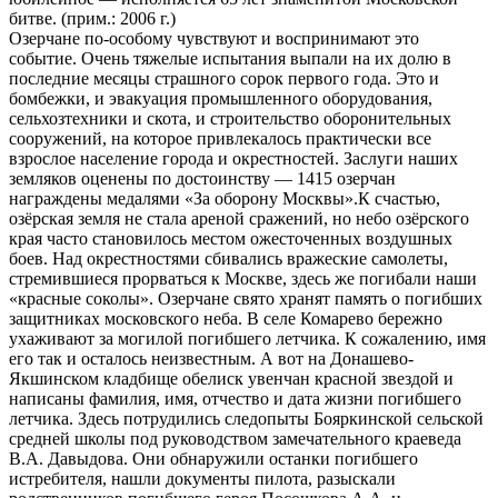
битве. (прим.: 2006 г.)
Озерчане по-особому чувствуют и воспринимают это
событие. Очень тяжелые испытания выпали на их долю в
последние месяцы страшного сорок первого года. Это и
бомбежки, и эвакуация промышленного оборудования,
сельхозтехники и скота, и строительство оборонительных
сооружений, на которое привлекалось практически все
взрослое население города и окрестностей. Заслуги наших
земляков оценены по достоинству — 1415 озерчан
награждены медалями «За оборону Москвы».К счастью,
озёрская земля не стала ареной сражений, но небо озёрского
края часто становилось местом ожесточенных воздушных
боев. Над окрестностями сбивались вражеские самолеты,
стремившиеся прорваться к Москве, здесь же погибали наши
«красные соколы». Озерчане свято хранят память о погибших
защитниках московского неба. В селе Комарево бережно
ухаживают за могилой погибшего летчика. К сожалению, имя
его так и осталось неизвестным. А вот на Донашево-
Якшинском кладбище обелиск увенчан красной звездой и
написаны фамилия, имя, отчество и дата жизни погибшего
летчика. Здесь потрудились следопыты Бояркинской сельской
средней школы под руководством замечательного краеведа
В.А. Давыдова. Они обнаружили останки погибшего
истребителя, нашли документы пилота, разыскали