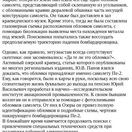
самолета, представляющий собой склепанную из угольников,
с обломанными краями дюралевой обшивки часть несущей
конструкции самолета. Он также был доставлен в зал
краеведческого музея. Кроме этого, тогда же была составлена
глазомерная съемка расположения обломков самолета, с
помощью биолокации выявлены места нахождения металла
под землей. Поисковики попытались также воссоздать
предполагаемую траекторию падения бомбардировщика.
Однако, как правило, энтузиастам всегда сопутствуют
скептики: они засомневались: «Да те ли это обломки?».
Активный озерский краевед, статьи которого опубликованы
во многих региональных изданиях, Ю.В. Панов взялся
доказать, что обломки принадлежат именно самолету Пе-2.
Ему, как говорится, были и карты в руки, поскольку всю свою
сознательную жизнь буквально до выхода на пенсию Юрий
Васильевич проработал в научно—исследовательском
институте авиационной промышленности. К своим бывшим
коллегам он и отправился за помощью с фотоснимками
обломков самолета. От них в Озеры он привез полную
идентификацию обломков и подробные схемы, чертежи
пикирующего бомбардировщика Пе-2.
В ближайшее время намечается продолжить поиски с
привлечением специальных технических средств при
поддержке районной администрации.