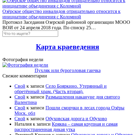
Озёрское общество инвалидов отрицательно относится к
инициативе объединения с Коломной
Протокол Заседания Озерской районной организации МООО
ВОИ от 24 апреля 2018 года. По списку 25…
Карта краеведения
Фотография недели
Пухляк или буроголовая гаичка
Свежие комментарии
Свой
к записи
Село Бояркино. Утерянный и
обретённый храм. (Часть вторая).
Свой
к записи
Размышления накануне дня святого
Валентина
Свой
к записи
Пошли сморчки в лесах города Озёры
Моск. обл
Свой
к записи
Обуховская дорога и Обухово
Наталия
к записи
Кряква – самая крупная и самая
распространенная дикая утка
Дмитрий Крюков
к записи
Обуховская дорога и Обухово