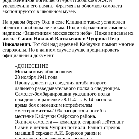
родственников погибшего героя Посошкова А.А. и
увековечили его память. Фрагменты обломков самолета
экспонируются в школьном музее.
На правом берегу Оки в селе Клишино также установлен
обелиск погибшим летчикам. Под изображением самолета
надпись: «Защитникам московского неба». Ниже вписаны их
имена:
Савин Николай Васильевич и Чуприна Петр
Николаевич.
Тот бой над деревней Каблучки помнят многие
старожилы. Но в данном случае лучше процитировать
официальный документ.
«ДОНЕСЕНИЕ
Московскому облвоенкому
28 ноября 1941 года
Прошу довести до сведения штаба второго
дальнего разведывательного полка о следующем.
Самолет-бомбардировщик указанного полка
находился в разведке 28.11.41 г. В 14 часов во
время боя с немецким истребителем
«мессершмиттом-109» загорелся и погиб в
местечке Каблучки Озёрского района.
Экипаж самолета — командир, старший лейтенант
Савин и летчик Чуприн погибли. Радист-стрелок
младший сержант А.И. Борисов ранен и
направлен на излечение в госпиталь.