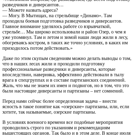
разведчиков и диверсантов…
— Можете назвать адреса?
— Могу. В Мытищах, на стрельбище «Динамо». Там
проходила боевая подготовка разведчиков и диверсантов.
Главное внимание уделялось работе со взрывчаткой,
стрельбе… Мы широко использовали и район Озер, о чем я
уже упомянул. Там и летом и зимой наши люди жили в лесу,
обогреваясь костром, в таких же точно условиях, в каких им
приходилось потом действовать.»
Даже по этим скупым сведениям можно делать выводы о том,
что в наших лесах жили и проходили подготовку
профессиональные разведчики и диверсанты, которые
впоследствии, наверняка, эффективно действовали в тылу
врага в спецгруппах и в составе партизанских соединений.
Жаль, что мы не знаем их имен и подвигов, но в том, что это
были настоящие диверсанты и партизаны – нет сомнений.
Перед нами сейчас более определенная задача – внести
ясность в такое понятие как «озерские» партизаны, или, если
хотите, так называемые, озерские партизаны.
В условиях военного времени все подобные мероприятия
проводились строго по указаниям и рекомендациям
вышестоящих органов. Так было и в этом деле. В конце июля