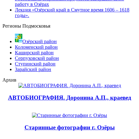
работу в Озёрах
Лекция «Озёрский край в Смутное время 1606 – 1618
годы».
Регионы Подмосковья
Озёрский район
Коломенский район
Каширский район
Серпуховской район
Ступинский район
Зарайский район
Архив
АВТОБИОГРАФИЯ. Доронина А.П., краевед
Старинные фотографии г. Озёры