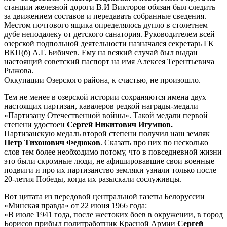
станции железной дороги В.И Викторов обязан был следить
за движением составов и передавать собранные сведения.
Местом почтового ящика определялось дупло в столетнем
дубе неподалеку от детского санатория. Руководителем всей
озерской подпольной деятельности назначался секретарь ГК
ВКП(б) А.Г. Бибичев. Ему на всякий случай был выдан
настоящий советский паспорт на имя Алексея Терентьевича
Рыжова.
Оккупации Озерского района, к счастью, не произошло.
Тем не менее в озерской истории сохраняются имена двух
настоящих партизан, кавалеров редкой награды-медали
«Партизану Отечественной войны». Такой медали первой
степени удостоен
Сергей Никитович Игумнов.
Партизанскую медаль второй степени получил наш земляк
Петр Тихонович Федюков
. Сказать про них по несколько
слов тем более необходимо потому, что в повседневной жизни
это были скромные люди, не афишировавшие свои военные
подвиги и про их партизанство земляки узнали только после
20-летия Победы, когда их разыскали сослуживцы.
Вот цитата из передовой центральной газеты Белоруссии
«Минская правда» от 22 июня 1966 года:
«В июле 1941 года, после жестоких боев в окружении, в город
Борисов прибыл политработник Красной Армии
Сергей