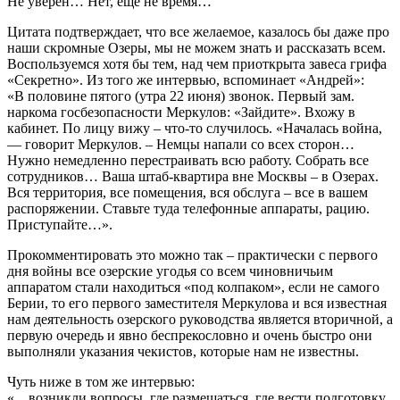
Не уверен… Нет, еще не время…
Цитата подтверждает, что все желаемое, казалось бы даже про
наши скромные Озеры, мы не можем знать и рассказать всем.
Воспользуемся хотя бы тем, над чем приоткрыта завеса грифа
«Секретно». Из того же интервью, вспоминает «Андрей»:
«В половине пятого (утра 22 июня) звонок. Первый зам.
наркома госбезопасности Меркулов: «Зайдите». Вхожу в
кабинет. По лицу вижу – что-то случилось. «Началась война,
— говорит Меркулов. – Немцы напали со всех сторон…
Нужно немедленно перестраивать всю работу. Собрать все
сотрудников… Ваша штаб-квартира вне Москвы – в Озерах.
Вся территория, все помещения, вся обслуга – все в вашем
распоряжении. Ставьте туда телефонные аппараты, рацию.
Приступайте…».
Прокомментировать это можно так – практически с первого
дня войны все озерские угодья со всем чиновничьим
аппаратом стали находиться «под колпаком», если не самого
Берии, то его первого заместителя Меркулова и вся известная
нам деятельность озерского руководства является вторичной, а
первую очередь и явно беспрекословно и очень быстро они
выполняли указания чекистов, которые нам не известны.
Чуть ниже в том же интервью:
«…возникли вопросы, где размещаться, где вести подготовку