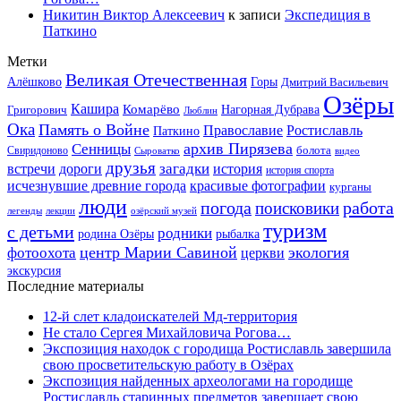
Никитин Виктор Алексеевич
к записи
Экспедиция в
Паткино
Метки
Великая Отечественная
Горы
Алёшково
Дмитрий Васильевич
Озёры
Кашира
Комарёво
Григорович
Нагорная Дубрава
Люблин
Ока
Память о Войне
Православие
Ростиславль
Паткино
архив Пирязева
Сенницы
болота
Свиридоново
видео
Сыроватко
друзья
дороги
загадки
история
встречи
история спорта
исчезнувшие древние города
красивые фотографии
курганы
люди
работа
погода
поисковики
легенды
лекции
озёрский музей
туризм
с детьми
родники
родина Озёры
рыбалка
центр Марии Савиной
экология
фотоохота
церкви
экскурсия
Последние материалы
12-й слет кладоискателей Мд-территория
Не стало Сергея Михайловича Рогова…
Экспозиция находок с городища Ростиславль завершила
свою просветительскую работу в Озёрах
Экспозиция найденных археологами на городище
Ростиславль старинных предметов завершает свою