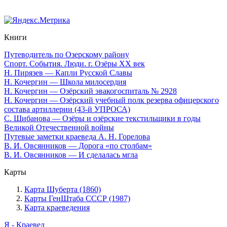
Книги
Путеводитель по Озерскому району
Спорт. События. Люди. г. Озёры XX век
Н. Пирязев — Капли Русской Славы
Н. Кочергин — Школа милосердия
Н. Кочергин — Озёрский эвакогоспиталь № 2928
Н. Кочергин — Озёрский учебный полк резерва офицерского
состава артиллерии (43-й УПРОСА)
С. Шибанова — Озёры и озёрские текстильщики в годы
Великой Отечественной войны
Путевые заметки краеведа А. Н. Горелова
В. И. Овсянников — Дорога «по столбам»
В. И. Овсянников — И сделалась мгла
Карты
Карта Шуберта (1860)
Карты ГенШтаба СССР (1987)
Карта краеведения
Я - Краевед