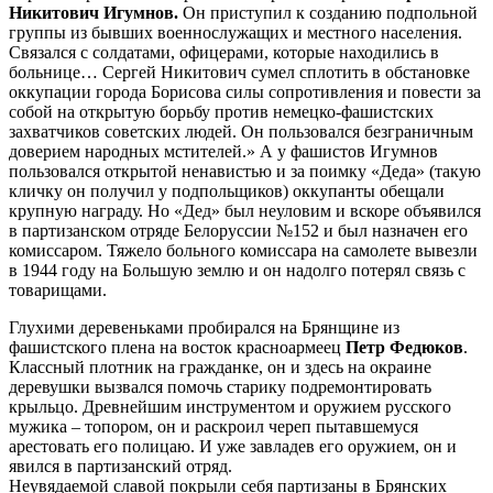
Никитович Игумнов.
Он приступил к созданию подпольной
группы из бывших военнослужащих и местного населения.
Связался с солдатами, офицерами, которые находились в
больнице… Сергей Никитович сумел сплотить в обстановке
оккупации города Борисова силы сопротивления и повести за
собой на открытую борьбу против немецко-фашистских
захватчиков советских людей. Он пользовался безграничным
доверием народных мстителей.» А у фашистов Игумнов
пользовался открытой ненавистью и за поимку «Деда» (такую
кличку он получил у подпольщиков) оккупанты обещали
крупную награду. Но «Дед» был неуловим и вскоре объявился
в партизанском отряде Белоруссии №152 и был назначен его
комиссаром. Тяжело больного комиссара на самолете вывезли
в 1944 году на Большую землю и он надолго потерял связь с
товарищами.
Глухими деревеньками пробирался на Брянщине из
фашистского плена на восток красноармеец
Петр Федюков
.
Классный плотник на гражданке, он и здесь на окраине
деревушки вызвался помочь старику подремонтировать
крыльцо. Древнейшим инструментом и оружием русского
мужика – топором, он и раскроил череп пытавшемуся
арестовать его полицаю. И уже завладев его оружием, он и
явился в партизанский отряд.
Неувядаемой славой покрыли себя партизаны в Брянских