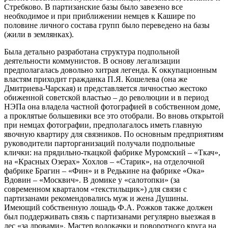
Стребково. В партизанские базы было завезено все
необходимое и при приближении немцев к Кашире по
половине личного состава групп было переведено на базы
(жили в землянках).
Была детально разработана структура подпольной
деятельности коммунистов. В основу легализации
предполагалась довольно хитрая легенда. К оккупационным
властям приходит гражданка П.Я. Кошелева (она же
Дмитриева-Чарская) и представляется личностью жестоко
обиженной советской властью – до революции и в период
НЭПа она владела частной фотографией в собственном доме,
а проклятые большевики все это отобрали. Во вновь открытой
при немцах фотографии, предполагалось иметь главную
явочную квартиру для связников. По основным предприятиям
руководители парторганизаций получали подпольные
клички: на прядильно-ткацкой фабрике Муромский – «Ткач»,
на «Красных Озерах» Хохлов – «Старик», на отделочной
фабрике Брагин – «Фин» и в Редькине на фабрике «Ока»
Вдовин – «Москвич». В домике у «салотопки» (за
современном кварталом «текстильщик») для связи с
партизанами рекомендовались муж и жена Душины.
Имеющий собственную лошадь Ф.А. Рожков также должен
был поддерживать связь с партизанами регулярно выезжая в
лес «за дровами». Мастер водокачки и поворотного круга на