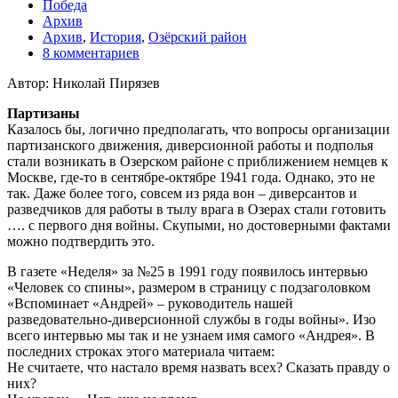
Победа
Архив
Архив
,
История
,
Озёрский район
8 комментариев
Автор: Николай Пирязев
Партизаны
Казалось бы, логично предполагать, что вопросы организации
партизанского движения, диверсионной работы и подполья
стали возникать в Озерском районе с приближением немцев к
Москве, где-то в сентябре-октябре 1941 года. Однако, это не
так. Даже более того, совсем из ряда вон – диверсантов и
разведчиков для работы в тылу врага в Озерах стали готовить
…. с первого дня войны. Скупыми, но достоверными фактами
можно подтвердить это.
В газете «Неделя» за №25 в 1991 году появилось интервью
«Человек со спины», размером в страницу с подзаголовком
«Вспоминает «Андрей» – руководитель нашей
разведовательно-диверсионной службы в годы войны». Изо
всего интервью мы так и не узнаем имя самого «Андрея». В
последних строках этого материала читаем:
Не считаете, что настало время назвать всех? Сказать правду о
них?