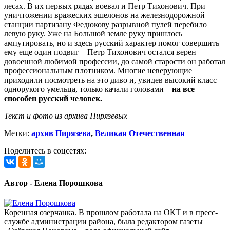
лесах. В их первых рядах воевал и Петр Тихонович. При
уничтожении вражеских эшелонов на железнодорожной
станции партизану Федюкову разрывной пулей перебило
левую руку. Уже на Большой земле руку пришлось
ампутировать, но и здесь русский характер помог совершить
ему еще один подвиг – Петр Тихонович остался верен
довоенной любимой профессии, до самой старости он работал
профессиональным плотником. Многие неверующие
приходили посмотреть на это диво и, увидев высокий класс
однорукого умельца, только качали головами –
на все
способен русский человек.
Текст и фото из архива Пирязевых
Метки:
архив Пирязева
,
Великая Отечественная
Поделитесь в соцсетях:
Автор - Елена Порошкова
Коренная озерчанка. В прошлом работала на ОКТ и в пресс-
службе администрации района, была редактором газеты