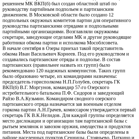
решением МК ВКП(б) был создан областной штаб по
руководству партийным подпольем и партизанским
движением. В Московской области было создано 12
подпольных окружных комитетов партии для оперативного
руководства партизанскими отрядами и подпольными
партийными организациями. Возглавляли окружкомы
секретари, заведующие отделами МК и другие руководящие
работники обкома партии и исполкома Мособлсовета.
В начале сентября в Озеры приехал такой представитель
обкома Иван Васильевич Корнеев. Под его руководством и
создавались партизанские отряды и подполье. В состав
партизанских (правильнее назвать их групп) было
рекомендовано 120 надежных коммунистов. Таких групп
было образовано четыре, их командирами назначены:
председатель горисполкома Н.П.Голубев, секретарь ГК
ВКП(б) В.Г. Моргунов, командир 57-го Озерского
истребительного батальона П.Ф. Сидоров и заведующий
Райзо В.А.Кузьмин. Командиром сводного озерского
партизанского отряда назначается зав военным отделом
горкома партии А.Н.Грачев, комиссаром утверждается первый
секретарь ГК В.К.Нелидов. Для каждой группы определяется
место дислокации и организации там партизанской базы с
рытьем землянок и завозом оружия, имущества и продуктов
питания. Места под партизанские базы были определены в
районе населенных пунктов Сенницы, Стояньево, Паткино и