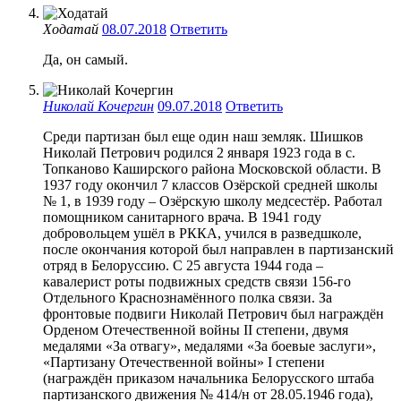
Ходатай
08.07.2018
Ответить
Да, он самый.
Николай Кочергин
09.07.2018
Ответить
Среди партизан был еще один наш земляк. Шишков
Николай Петрович родился 2 января 1923 года в с.
Топканово Каширского района Московской области. В
1937 году окончил 7 классов Озёрской средней школы
№ 1, в 1939 году – Озёрскую школу медсестёр. Работал
помощником санитарного врача. В 1941 году
добровольцем ушёл в РККА, учился в разведшколе,
после окончания которой был направлен в партизанский
отряд в Белоруссию. С 25 августа 1944 года –
кавалерист роты подвижных средств связи 156-го
Отдельного Краснознамённого полка связи. За
фронтовые подвиги Николай Петрович был награждён
Орденом Отечественной войны II степени, двумя
медалями «За отвагу», медалями «За боевые заслуги»,
«Партизану Отечественной войны» I степени
(награждён приказом начальника Белорусского штаба
партизанского движения № 414/н от 28.05.1946 года),