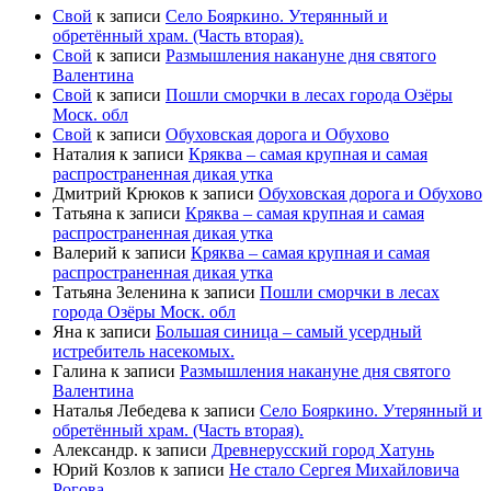
Свой
к записи
Село Бояркино. Утерянный и
обретённый храм. (Часть вторая).
Свой
к записи
Размышления накануне дня святого
Валентина
Свой
к записи
Пошли сморчки в лесах города Озёры
Моск. обл
Свой
к записи
Обуховская дорога и Обухово
Наталия
к записи
Кряква – самая крупная и самая
распространенная дикая утка
Дмитрий Крюков
к записи
Обуховская дорога и Обухово
Татьяна
к записи
Кряква – самая крупная и самая
распространенная дикая утка
Валерий
к записи
Кряква – самая крупная и самая
распространенная дикая утка
Татьяна Зеленина
к записи
Пошли сморчки в лесах
города Озёры Моск. обл
Яна
к записи
Большая синица – самый усердный
истребитель насекомых.
Галина
к записи
Размышления накануне дня святого
Валентина
Наталья Лебедева
к записи
Село Бояркино. Утерянный и
обретённый храм. (Часть вторая).
Александр.
к записи
Древнерусский город Хатунь
Юрий Козлов
к записи
Не стало Сергея Михайловича
Рогова…