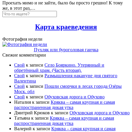
Проехать мимо и не зайти, было бы просто грешно! К тому
же, в этот раз,…
Карта краеведения
Фотография недели
Пухляк или буроголовая гаичка
Свежие комментарии
Свой
к записи
Село Бояркино. Утерянный и
обретённый храм. (Часть вторая).
Свой
к записи
Размышления накануне дня святого
Валентина
Свой
к записи
Пошли сморчки в лесах города Озёры
Моск. обл
Свой
к записи
Обуховская дорога и Обухово
Наталия
к записи
Кряква – самая крупная и самая
распространенная дикая утка
Дмитрий Крюков
к записи
Обуховская дорога и Обухово
Татьяна
к записи
Кряква – самая крупная и самая
распространенная дикая утка
Валерий
к записи
Кряква – самая крупная и самая