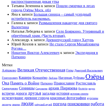
распространенная дикая утка
Татьяна Зеленина
к записи
Пошли сморчки в лесах
города Озёры Моск. обл
Яна
к записи
Большая синица – самый усердный
истребитель насекомых.
Галина
к записи
Размышления накануне дня святого
Валентина
Наталья Лебедева
к записи
Село Бояркино. Утерянный и
обретённый храм. (Часть вторая).
Александр.
к записи
Древнерусский город Хатунь
Юрий Козлов
к записи
Не стало Сергея Михайловича
Рогова…
Никитин Виктор Алексеевич
к записи
Экспедиция в
Паткино
Метки
Великая Отечественная
Горы
Алёшково
Дмитрий Васильевич
Озёры
Кашира
Комарёво
Григорович
Нагорная Дубрава
Люблин
Ока
Память о Войне
Православие
Ростиславль
Паткино
архив Пирязева
Сенницы
болота
Свиридоново
видео
Сыроватко
друзья
дороги
загадки
история
встречи
история спорта
исчезнувшие древние города
красивые фотографии
курганы
люди
работа
погода
поисковики
легенды
лекции
озёрский музей