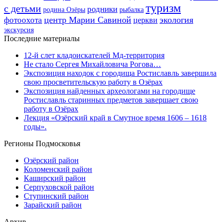
туризм
с детьми
родники
родина Озёры
рыбалка
центр Марии Савиной
экология
фотоохота
церкви
экскурсия
Последние материалы
12-й слет кладоискателей Мд-территория
Не стало Сергея Михайловича Рогова…
Экспозиция находок с городища Ростиславль завершила
свою просветительскую работу в Озёрах
Экспозиция найденных археологами на городище
Ростиславль старинных предметов завершает свою
работу в Озёрах
Лекция «Озёрский край в Смутное время 1606 – 1618
годы».
Регионы Подмосковья
Озёрский район
Коломенский район
Каширский район
Серпуховской район
Ступинский район
Зарайский район
Архив