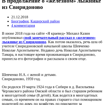
В продолжение о «железном» лыжнике
из Свиридоново
21.12.2018
Биография
,
Каширский район
4 комментария
В июне 2018 года на сайте «Я краевед» Михаил Казин
опубликовал
свой замечательный рассказ о «железном»
лыжнике из Свиридоново
. Как потом оказалось, речь шла об
учителе Свиридоновской начальной школы Шевченко
Николае Арсентьевиче. Недавно дочь Николая Арсентьевича
Тамара, в настоящее время проживающая в Свиридоново,
принесла его фотографии и рассказала о своем отце.
Шевченко Н.А. с женой и детьми.
Свиридоново, 1959 год.
Он родился 19 марта 1924 года в Сибири в д. Васильевка
Черлакского района Омской области и был старшим ребенком
в многодетной семье (8 детей). Как водится в многодетных
семьях, со временем он на правах старшего стал помощником
родителей по дому, по хозяйству, по присмотру за