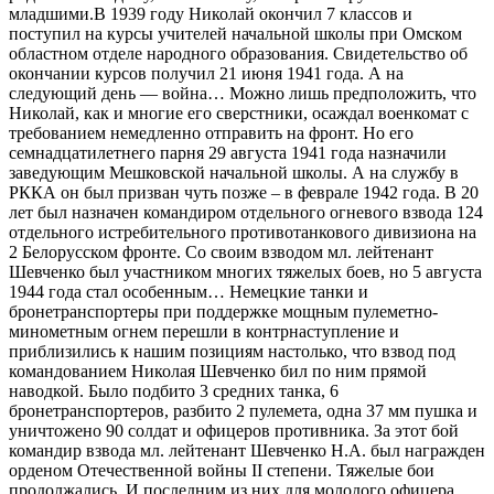
младшими.В 1939 году Николай окончил 7 классов и
поступил на курсы учителей начальной школы при Омском
областном отделе народного образования. Свидетельство об
окончании курсов получил 21 июня 1941 года. А на
следующий день — война… Можно лишь предположить, что
Николай, как и многие его сверстники, осаждал военкомат с
требованием немедленно отправить на фронт. Но его
семнадцатилетнего парня 29 августа 1941 года назначили
заведующим Мешковской начальной школы. А на службу в
РККА он был призван чуть позже – в феврале 1942 года. В 20
лет был назначен командиром отдельного огневого взвода 124
отдельного истребительного противотанкового дивизиона на
2 Белорусском фронте. Со своим взводом мл. лейтенант
Шевченко был участником многих тяжелых боев, но 5 августа
1944 года стал особенным… Немецкие танки и
бронетранспортеры при поддержке мощным пулеметно-
минометным огнем перешли в контрнаступление и
приблизились к нашим позициям настолько, что взвод под
командованием Николая Шевченко бил по ним прямой
наводкой. Было подбито 3 средних танка, 6
бронетранспортеров, разбито 2 пулемета, одна 37 мм пушка и
уничтожено 90 солдат и офицеров противника. За этот бой
командир взвода мл. лейтенант Шевченко Н.А. был награжден
орденом Отечественной войны II степени. Тяжелые бои
продолжались. И последним из них для молодого офицера