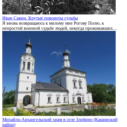
Иван Савин. Крутые повороты судьбы
Я вновь возвращаюсь к милому мне Рогову Полю, к
непростой военной судьбе людей, некогда проживавших…
Михайло-Архангельский храм в селе Злобино (Каширский
район)