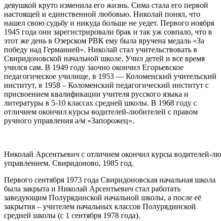
девушкой круто изменила его жизнь. Сима стала его первой
настоящей и единственной любовью. Николай понял, что
нашел свою судьбу и никуда больше не уедет. Первого ноября
1945 года они зарегистрировали брак и так уж совпало, что в
этот же день в Озерском РВК ему была вручена медаль «За
победу над Германией». Николай стал учительствовать в
Свиридоновской начальной школе. Учил детей и все время
учился сам. В 1949 году заочно окончил Егорьевское
педагогическое училище, в 1953 — Коломенский учительский
институт, в 1958 – Коломенский педагогический институт с
присвоением квалификации учителя русского языка и
литературы в 5-10 классах средней школы. В 1968 году с
отличием окончил курсы водителей-любителей с правом
ручного управления а/м «Запорожец».
Николай Арсентьевич с отличием окончил курсы водителей-л
управлением. Свиридоново, 1985 год.
Первого сентября 1973 года Свиридоновская начальная школа
была закрыта и Николай Арсентьевич стал работать
заведующим Полурядинской начальной школы, а после её
закрытия – учителем начальных классов Полурядинской
средней школы (с 1 сентября 1978 года).