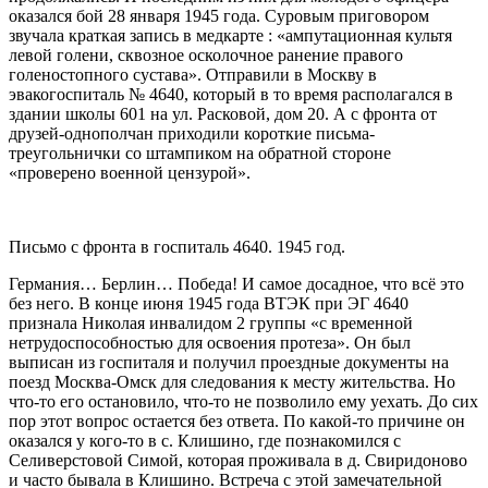
оказался бой 28 января 1945 года. Суровым приговором
звучала краткая запись в медкарте : «ампутационная культя
левой голени, сквозное осколочное ранение правого
голеностопного сустава». Отправили в Москву в
эвакогоспиталь № 4640, который в то время располагался в
здании школы 601 на ул. Расковой, дом 20. А с фронта от
друзей-однополчан приходили короткие письма-
треугольнички со штампиком на обратной стороне
«проверено военной цензурой».
Письмо с фронта в госпиталь 4640. 1945 год.
Германия… Берлин… Победа! И самое досадное, что всё это
без него. В конце июня 1945 года ВТЭК при ЭГ 4640
признала Николая инвалидом 2 группы «с временной
нетрудоспособностью для освоения протеза». Он был
выписан из госпиталя и получил проездные документы на
поезд Москва-Омск для следования к месту жительства. Но
что-то его остановило, что-то не позволило ему уехать. До сих
пор этот вопрос остается без ответа. По какой-то причине он
оказался у кого-то в с. Клишино, где познакомился с
Селиверстовой Симой, которая проживала в д. Свиридоново
и часто бывала в Клишино. Встреча с этой замечательной