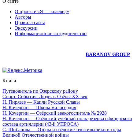
О сайте
О проекте «Я — краевед»
Авторы
Правила сайта
Экскурсии
Информационное сотрудничество
Юридическое сопровождение сайта —
BARANOV GROUP
Книги
Путеводитель по Озерскому району
Спорт. События. Люди. г. Озёры XX век
Н. Пирязев — Капли Русской Славы
Н. Кочергин — Школа милосердия
Н. Кочергин — Озёрский эвакогоспиталь № 2928
Н. Кочергин — Озёрский учебный полк резерва офицерского
состава артиллерии (43-й УПРОСА)
С. Шибанова — Озёры и озёрские текстильщики в годы
Великой Отечественной войны