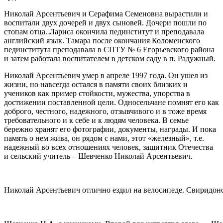
Николай Арсентьевич и Серафима Семеновна вырастили и
воспитали двух дочерей и двух сыновей. Дочери пошли по
стопам отца. Лариса окончила пединститут и преподавала
английский язык. Тамара после окончания Коломенского
пединститута преподавала в СПТУ № 6 Егорьевского района
и затем работала воспитателем в детском саду в п. Радужный.
Николай Арсентьевич умер в апреле 1997 года. Он ушел из
жизни, но навсегда остался в памяти своих близких и
учеников как пример стойкости, мужества, упорства в
достижении поставленной цели. Односельчане помнят его как
доброго, честного, надежного, отзывчивого и в тоже время
требовательного и к себе и к людям человека. В семье
бережно хранят его фотографии, документы, награды. И пока
память о нем жива, он рядом с нами, этот «железный», т.е.
надежный во всех отношениях человек, защитник Отечества
и сельский учитель – Шевченко Николай Арсентьевич.
Николай Арсентьевич отлично ездил на велосипеде. Свиридоно