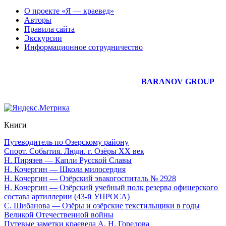
О проекте «Я — краевед»
Авторы
Правила сайта
Экскурсии
Информационное сотрудничество
Юридическое сопровождение сайта —
BARANOV GROUP
Книги
Путеводитель по Озерскому району
Спорт. События. Люди. г. Озёры XX век
Н. Пирязев — Капли Русской Славы
Н. Кочергин — Школа милосердия
Н. Кочергин — Озёрский эвакогоспиталь № 2928
Н. Кочергин — Озёрский учебный полк резерва офицерского
состава артиллерии (43-й УПРОСА)
С. Шибанова — Озёры и озёрские текстильщики в годы
Великой Отечественной войны
Путевые заметки краеведа А. Н. Горелова