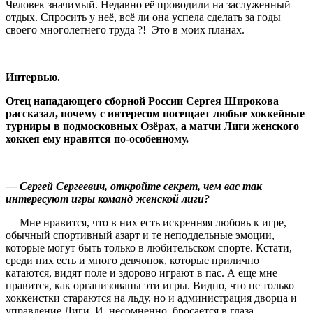
Человек значимый. Недавно её проводили на заслуженный
отдых. Спросить у неё, всё ли она успела сделать за годы
своего многолетнего труда ?! Это в моих планах.
Интервью.
Отец нападающего сборной России Сергея Широкова
рассказал, почему с интересом посещает любые хоккейные
турниры в подмосковных Озёрах, а матчи Лиги женского
хоккея ему нравятся по-особенному.
— Сергей Сергеевич, откройте секрет, чем вас так
интересуют игры команд женской лиги?
— Мне нравится, что в них есть искренняя любовь к игре,
обычный спортивный азарт и те неподдельные эмоции,
которые могут быть только в любительском спорте. Кстати,
среди них есть и много девчонок, которые прилично
катаются, видят поле и здорово играют в пас. А еще мне
нравится, как организованы эти игры. Видно, что не только
хоккеистки стараются на льду, но и администрация дворца и
управление Лиги. И, несомненно, бросается в глаза