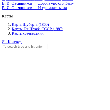
В. И. Овсянников — Дорога «по столбам»
В. И. Овсянников — И сделалась мгла
Карты
Карта Шуберта (1860)
Карты ГенШтаба СССР (1987)
Карта краеведения
Я - Краевед