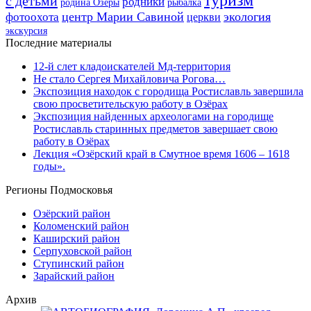
туризм
с детьми
родники
родина Озёры
рыбалка
центр Марии Савиной
экология
фотоохота
церкви
экскурсия
Последние материалы
12-й слет кладоискателей Мд-территория
Не стало Сергея Михайловича Рогова…
Экспозиция находок с городища Ростиславль завершила
свою просветительскую работу в Озёрах
Экспозиция найденных археологами на городище
Ростиславль старинных предметов завершает свою
работу в Озёрах
Лекция «Озёрский край в Смутное время 1606 – 1618
годы».
Регионы Подмосковья
Озёрский район
Коломенский район
Каширский район
Серпуховской район
Ступинский район
Зарайский район
Архив