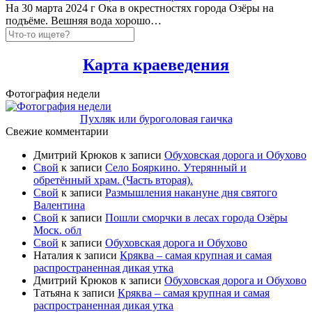
На 30 марта 2024 г Ока в окрестностях города Озёры на
подъёме. Вешняя вода хорошо…
Карта краеведения
Фотография недели
Пухляк или буроголовая гаичка
Свежие комментарии
Дмитрий Крюков
к записи
Обуховская дорога и Обухово
Свой
к записи
Село Бояркино. Утерянный и
обретённый храм. (Часть вторая).
Свой
к записи
Размышления накануне дня святого
Валентина
Свой
к записи
Пошли сморчки в лесах города Озёры
Моск. обл
Свой
к записи
Обуховская дорога и Обухово
Наталия
к записи
Кряква – самая крупная и самая
распространенная дикая утка
Дмитрий Крюков
к записи
Обуховская дорога и Обухово
Татьяна
к записи
Кряква – самая крупная и самая
распространенная дикая утка