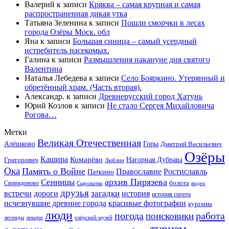
Валерий
к записи
Кряква – самая крупная и самая
распространенная дикая утка
Татьяна Зеленина
к записи
Пошли сморчки в лесах
города Озёры Моск. обл
Яна
к записи
Большая синица – самый усердный
истребитель насекомых.
Галина
к записи
Размышления накануне дня святого
Валентина
Наталья Лебедева
к записи
Село Бояркино. Утерянный и
обретённый храм. (Часть вторая).
Александр.
к записи
Древнерусский город Хатунь
Юрий Козлов
к записи
Не стало Сергея Михайловича
Рогова…
Метки
Великая Отечественная
Горы
Алёшково
Дмитрий Васильевич
Озёры
Кашира
Комарёво
Григорович
Нагорная Дубрава
Люблин
Ока
Память о Войне
Православие
Ростиславль
Паткино
архив Пирязева
Сенницы
болота
Свиридоново
видео
Сыроватко
друзья
дороги
загадки
история
встречи
история спорта
исчезнувшие древние города
красивые фотографии
курганы
люди
работа
погода
поисковики
легенды
лекции
озёрский музей