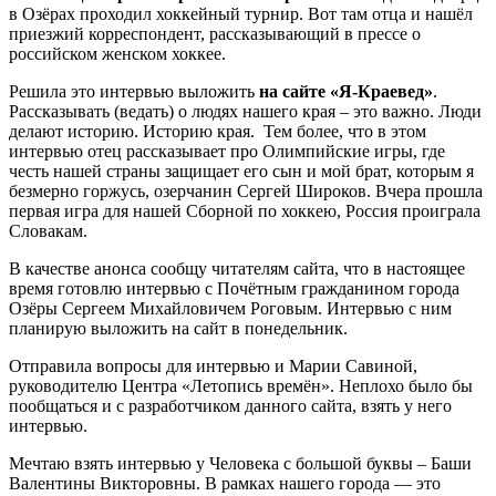
в Озёрах проходил хоккейный турнир. Вот там отца и нашёл
приезжий корреспондент, рассказывающий в прессе о
российском женском хоккее.
Решила это интервью выложить
на сайте «Я-Краевед»
.
Рассказывать (ведать) о людях нашего края – это важно. Люди
делают историю. Историю края. Тем более, что в этом
интервью отец рассказывает про Олимпийские игры, где
честь нашей страны защищает его сын и мой брат, которым я
безмерно горжусь, озерчанин Сергей Широков. Вчера прошла
первая игра для нашей Сборной по хоккею, Россия проиграла
Словакам.
В качестве анонса сообщу читателям сайта, что в настоящее
время готовлю интервью с Почётным гражданином города
Озёры Сергеем Михайловичем Роговым. Интервью с ним
планирую выложить на сайт в понедельник.
Отправила вопросы для интервью и Марии Савиной,
руководителю Центра «Летопись времён». Неплохо было бы
пообщаться и с разработчиком данного сайта, взять у него
интервью.
Мечтаю взять интервью у Человека с большой буквы – Баши
Валентины Викторовны. В рамках нашего города — это