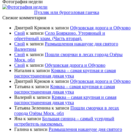
Фотография недели
Пухляк или буроголовая гаичка
Свежие комментарии
Дмитрий Крюков
к записи
Обуховская дорога и Обухово
Свой
к записи
Село Бояркино. Утерянный и
обретённый храм. (Часть вторая).
Свой
к записи
Размышления накануне дня святого
Валентина
Свой
к записи
Пошли сморчки в лесах города Озёры
Моск. обл
Свой
к записи
Обуховская дорога и Обухово
Наталия
к записи
Кряква – самая крупная и самая
распространенная дикая утка
Дмитрий Крюков
к записи
Обуховская дорога и Обухово
Татьяна
к записи
Кряква – самая крупная и самая
распространенная дикая утка
Валерий
к записи
Кряква – самая крупная и самая
распространенная дикая утка
Татьяна Зеленина
к записи
Пошли сморчки в лесах
города Озёры Моск. обл
Яна
к записи
Большая синица – самый усердный
истребитель насекомых.
Галина
к записи
Размышления накануне дня святого