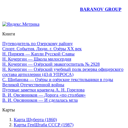
Юридическое сопровождение сайта —
BARANOV GROUP
Книги
Путеводитель по Озерскому району
Спорт. События. Люди. г. Озёры XX век
Н. Пирязев — Капли Русской Славы
Н. Кочергин — Школа милосердия
Н. Кочергин — Озёрский эвакогоспиталь № 2928
Н. Кочергин — Озёрский учебный полк резерва офицерского
состава артиллерии (43-й УПРОСА)
С. Шибанова — Озёры и озёрские текстильщики в годы
Великой Отечественной войны
Путевые заметки краеведа А. Н. Горелова
В. И. Овсянников — Дорога «по столбам»
В. И. Овсянников — И сделалась мгла
Карты
Карта Шуберта (1860)
Карты ГенШтаба СССР (1987)