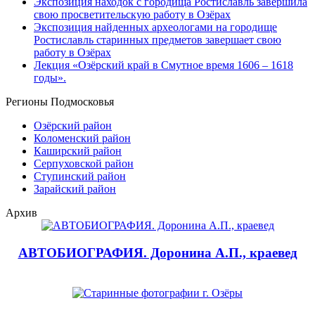
Экспозиция находок с городища Ростиславль завершила
свою просветительскую работу в Озёрах
Экспозиция найденных археологами на городище
Ростиславль старинных предметов завершает свою
работу в Озёрах
Лекция «Озёрский край в Смутное время 1606 – 1618
годы».
Регионы Подмосковья
Озёрский район
Коломенский район
Каширский район
Серпуховской район
Ступинский район
Зарайский район
Архив
АВТОБИОГРАФИЯ. Доронина А.П., краевед