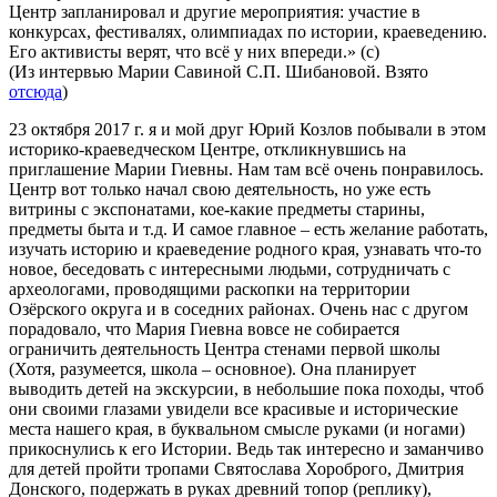
Центр запланировал и другие мероприятия: участие в
конкурсах, фестивалях, олимпиадах по истории, краеведению.
Его активисты верят, что всё у них впереди.» (с)
(Из интервью Марии Савиной С.П. Шибановой. Взято
отсюда
)
23 октября 2017 г. я и мой друг Юрий Козлов побывали в этом
историко-краеведческом Центре, откликнувшись на
приглашение Марии Гиевны. Нам там всё очень понравилось.
Центр вот только начал свою деятельность, но уже есть
витрины с экспонатами, кое-какие предметы старины,
предметы быта и т.д. И самое главное – есть желание работать,
изучать историю и краеведение родного края, узнавать что-то
новое, беседовать с интересными людьми, сотрудничать с
археологами, проводящими раскопки на территории
Озёрского округа и в соседних районах. Очень нас с другом
порадовало, что Мария Гиевна вовсе не собирается
ограничить деятельность Центра стенами первой школы
(Хотя, разумеется, школа – основное). Она планирует
выводить детей на экскурсии, в небольшие пока походы, чтоб
они своими глазами увидели все красивые и исторические
места нашего края, в буквальном смысле руками (и ногами)
прикоснулись к его Истории. Ведь так интересно и заманчиво
для детей пройти тропами Святослава Хороброго, Дмитрия
Донского, подержать в руках древний топор (реплику),