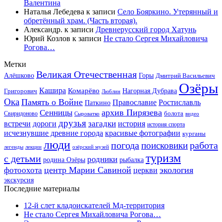
Валентина
Наталья Лебедева
к записи
Село Бояркино. Утерянный и
обретённый храм. (Часть вторая).
Александр.
к записи
Древнерусский город Хатунь
Юрий Козлов
к записи
Не стало Сергея Михайловича
Рогова…
Метки
Великая Отечественная
Горы
Алёшково
Дмитрий Васильевич
Озёры
Кашира
Комарёво
Григорович
Нагорная Дубрава
Люблин
Ока
Память о Войне
Православие
Ростиславль
Паткино
архив Пирязева
Сенницы
болота
Свиридоново
видео
Сыроватко
друзья
дороги
загадки
история
встречи
история спорта
исчезнувшие древние города
красивые фотографии
курганы
люди
работа
погода
поисковики
легенды
лекции
озёрский музей
туризм
с детьми
родники
родина Озёры
рыбалка
центр Марии Савиной
экология
фотоохота
церкви
экскурсия
Последние материалы
12-й слет кладоискателей Мд-территория
Не стало Сергея Михайловича Рогова…