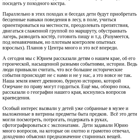
посидеть у походного костра.
Параллельно в этих походах и беседах дети будут приобретать
бесценные навыки поведения в лесу, в поле, учиться
ориентироваться на местности, преодолевать препятствия,
двигаться слаженной группой по маршруту, обустраивать
лагерь, разводить костёр, готовить пищу и т.д. (Разумеется,
под ненавязчивым, но плотным контролем опытных
взрослых). Планов у Центра много и это всё впереди.
А сегодня мы с Юрием рассказали детям о нашем крае, об его
героической, насыщенной разными событиями, истории. Ведь
люди привыкли считать, что все большие исторические
события происходят не с нами и не у нас, а это вовсе не так.
Наша земля имеет древнюю, бурную историю, которой
Озерчане по праву могут гордиться. Ещё мы, обзорно пока,
рассказали о географии нашего края, коснулись вопросов
краеведения.
Особый интерес вызвали у детей уже собранные в музее и
выложенные в витрины предметы быта предков. Всё это дети
могли посмотреть, потрогать, подержать в руках,
сфотографироваться с экспонатами. Дети задавали Юрию
много вопросов, на которые он охотно и грамотно отвечал,
доходчиво объяснял предназначение старинных вещей.