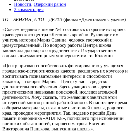
Новости
,
Озёрский район
2 комментария
ТО – БЕНЗИН, А ТО – ДЕТИ!
(фильм «Джентльмены удачи»)
«Совсем недавно в школе №1 состоялось открытие историко-
краеведческого центра «Летопись времён». Руководит им
учитель истории Мария Савина, человек творческий и
целеустремлённый. По вопросу работы Центра школа
заключила договор о сотрудничестве с Государственным
социально-гуманитарным университетом г.о. Коломны.
«Центр призван способствовать формированию у учащихся
гражданско-патриотических качеств, расширять их кругозор и
воспитывать познавательные интересы и способности
каждого, – говорит Мария. – Центр у нас – средство
дополнительного обучения. Здесь учащиеся овладеют
практическими навыками поисковой, исследовательской
деятельности. Хочу сказать, что желающих заняться этой
интересной многогранной работой много. В настоящее время
собираем материалы, связанные с историей школы, родного
края, проводим мероприятия. Так, недавно прошёл День
памяти подводника «АПЛ-К8», погибшего при исполнении
воинских обязанностей, старшего матроса Евгения
Викторовича Панькова, выпускника школы».