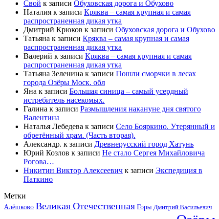
Свой
к записи
Обуховская дорога и Обухово
Наталия
к записи
Кряква – самая крупная и самая
распространенная дикая утка
Дмитрий Крюков
к записи
Обуховская дорога и Обухово
Татьяна
к записи
Кряква – самая крупная и самая
распространенная дикая утка
Валерий
к записи
Кряква – самая крупная и самая
распространенная дикая утка
Татьяна Зеленина
к записи
Пошли сморчки в лесах
города Озёры Моск. обл
Яна
к записи
Большая синица – самый усердный
истребитель насекомых.
Галина
к записи
Размышления накануне дня святого
Валентина
Наталья Лебедева
к записи
Село Бояркино. Утерянный и
обретённый храм. (Часть вторая).
Александр.
к записи
Древнерусский город Хатунь
Юрий Козлов
к записи
Не стало Сергея Михайловича
Рогова…
Никитин Виктор Алексеевич
к записи
Экспедиция в
Паткино
Метки
Великая Отечественная
Горы
Алёшково
Дмитрий Васильевич