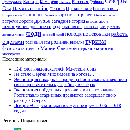
Озёры
Кашира
Комарёво
Григорович
Нагорная Дубрава
Люблин
Ока
Память о Войне
Православие
Ростиславль
Паткино
архив Пирязева
Сенницы
болота
Свиридоново
видео
Сыроватко
друзья
дороги
загадки
история
встречи
история спорта
исчезнувшие древние города
красивые фотографии
курганы
люди
работа
погода
поисковики
легенды
лекции
озёрский музей
туризм
с детьми
родники
родина Озёры
рыбалка
центр Марии Савиной
экология
фотоохота
церкви
экскурсия
Последние материалы
12-й слет кладоискателей Мд-территория
Не стало Сергея Михайловича Рогова…
Экспозиция находок с городища Ростиславль завершила
свою просветительскую работу в Озёрах
Экспозиция найденных археологами на городище
Ростиславль старинных предметов завершает свою
работу в Озёрах
Лекция «Озёрский край в Смутное время 1606 – 1618
годы».
Регионы Подмосковья