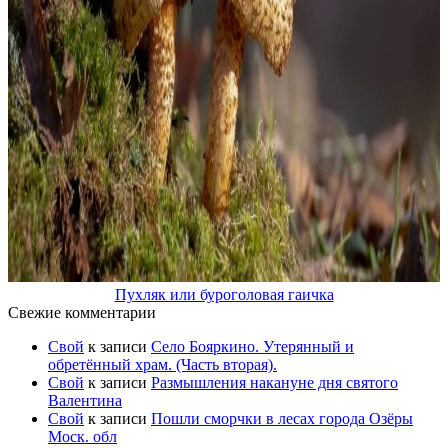
Пухляк или буроголовая гаичка
Свежие комментарии
Свой
к записи
Село Бояркино. Утерянный и
обретённый храм. (Часть вторая).
Свой
к записи
Размышления накануне дня святого
Валентина
Свой
к записи
Пошли сморчки в лесах города Озёры
Моск. обл