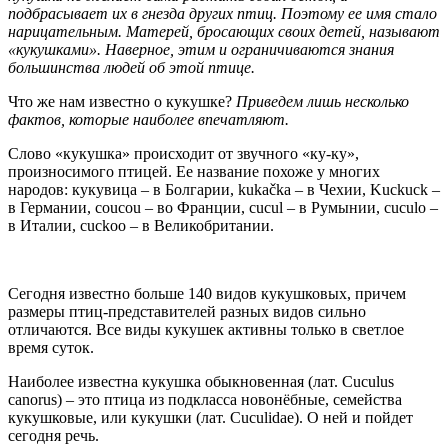
подбрасывает их в гнезда других птиц. Поэтому ее имя стало
нарицательным. Матерей, бросающих своих детей, называют
«кукушками». Наверное, этим и ограничиваются знания
большинства людей об этой птице.
Что же нам известно о кукушке?
Приведем лишь несколько
фактов, которые наиболее впечатляют.
Слово «кукушка» происходит от звучного «ку-ку»,
произносимого птицей. Ее название похоже у многих
народов: кукувица – в Болгарии, kukačka – в Чехии, Kuckuck –
в Германии, coucou – во Франции, cucul – в Румынии, cuculo –
в Италии, cuckoo – в Великобритании.
Сегодня известно больше 140 видов кукушковых, причем
размеры птиц-представителей разных видов сильно
отличаются. Все виды кукушек активны только в светлое
время суток.
Наиболее известна кукушка обыкновенная (лат. Cuculus
canorus) – это птица из подкласса новонёбные, семейства
кукушковые, или кукушки (лат. Cuculidae). О ней и пойдет
сегодня речь.