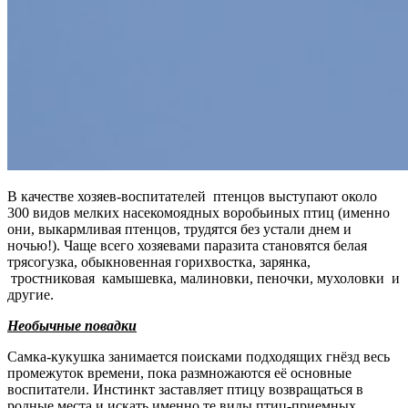
В качестве хозяев-воспитателей птенцов выступают около
300 видов мелких насекомоядных воробьиных птиц (именно
они, выкармливая птенцов, трудятся без устали днем и
ночью!). Чаще всего хозяевами паразита становятся белая
трясогузка, обыкновенная горихвостка, зарянка,
тростниковая камышевка, малиновки, пеночки, мухоловки и
другие.
Необычные повадки
Самка-кукушка занимается поисками подходящих гнёзд весь
промежуток времени, пока размножаются её основные
воспитатели. Инстинкт заставляет птицу возвращаться в
родные места и искать именно те виды птиц-приемных