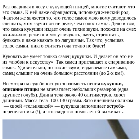
Разговаривая в лесу с кукующей птицей, многие считают, что
это самка. К ней даже обращаются, используя женский род.
Фактом же является то, что голос самок мало кому доводилось
слышать, хотя звучит он не реже, чем голос самца. Дело в том,
что самка кукушки издает очень тихие звуки, похожие на смех
«хи-хи-хи», реже они могут мяукать, лаять, стрекотать,
булькать и даже квакать по-лягушачьи. Так что, услышав
голос самки, никто считать года точно не будет!
Куковать же умеет только самец кукушки. И делает он это не
из «любви к искусству». Так самец приглашает к спариванию
самок. Удивительно, но тихие звуки, издаваемые самками,
самец слышит на очень большом расстоянии (до 2-х км!).
Несмотря на судьбоносную значимость пения
кукушки,
описание птицы
не впечатляет: небольших размеров (едва
крупнее голубя). Длина тела около 40 сантиметров, хвост
длинный. Масса тела 100-130 грамм. Зато внешним обликом
— своей «тельняшкой» — кукушка напоминает ястреба-
перепелятника (!), и это сходство помогает ей выживать.