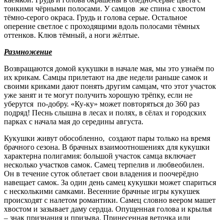
тонкими чёрными полосами. У самцов же спина с хвостом
тёмно-серого окраса. Грудь и голова серые. Остальное
оперение светлое с проходящими вдоль полосами тёмных
оттенков. Клюв тёмный, а ноги жёлтые.
Размножение
Возвращаются домой кукушки в начале мая, мы это узнаём по
их крикам. Самцы прилетают на две недели раньше самок и
своими криками дают понять другим самцам, что этот участок
уже занят и те могут получить хорошую трёпку, если не
уберутся по-добру. «Ку-ку» может повторяться до 360 раз
подряд! Песнь слышна в лесах и полях, в сёлах и городских
парках с начала мая до середины августа.
Кукушки живут обособленно, создают пары только на время
брачного сезона. В брачных взаимоотношениях для кукушки
характерна полигамия: большой участок самца включает
несколько участков самок. Самец терпелив и любвеобилен.
Он в течение суток облетает свои владения и поочерёдно
навещает самок. За один день самец кукушки может спариться
с несколькими самками. Весенние брачные игры кукушек
происходят с налетом романтики. Самец словно веером машет
хвостом и зазывает даму сердца. Опущенная голова и крылья
– знак признания и призыва. Принесенная веточка или