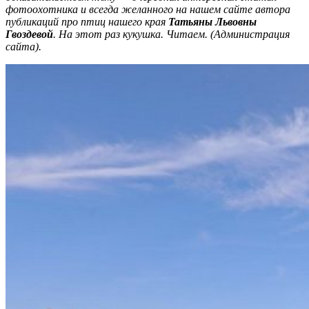
фотоохотника и всегда желанного на нашем сайте автора
публикаций про птиц нашего края
Татьяны Львовны
Гвоздевой
. На этот раз кукушка. Читаем. (Администрация
сайта).