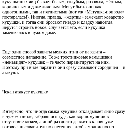
кукушкиных яиц бывает белым, голубым, розовым, жёлтым,
коричневым и даже лиловым. Могут быть они как
однотонными, так и пятнистыми (вот уж «Матушка-природа»
постаралась!). Иногда, правда, «жертвы» замечают коварство
кукушки, и тогда они бросают гнездо и кладку навсегда.
Берутся строить новое. Случается это, если кукушка
замешкалась в чужом доме.
Еще один способ защиты мелких птиц от паразита –
совместное нападение. Те же тростниковые камышевки
«ненавидят» кукушек – те часто паразитируют на них.
Поэтому при виде паразита они сразу созывают сородичей – и
атакуют.
Чекан атакует кукушку.
Интересно, что иногда самка-кукушка откладывает яйцо сразу
в чужом гнезде, забравшись туда, как вор-домушник в
отсутствие хозяев, а иной раз долго держит в клюве уже
готовое, предварительно снесенное, чтобы молниеносно