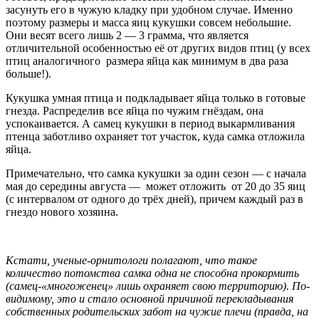
засунуть его в чужую кладку при удобном случае. Именно
поэтому размеры и масса яиц кукушки совсем небольшие.
Они весят всего лишь 2 — 3 грамма, что является
отличительной особенностью её от других видов птиц (у всех
птиц аналогичного размера яйца как минимум в два раза
больше!).
Кукушка умная птица и подкладывает яйца только в готовые
гнезда. Распределив все яйца по чужим гнёздам, она
успокаивается. А самец кукушки в период выкармливания
птенца заботливо охраняет тот участок, куда самка отложила
яйца.
Примечательно, что самка кукушки за один сезон — с начала
мая до середины августа — может отложить от 20 до 35 яиц
(с интервалом от одного до трёх дней), причем каждый раз в
гнездо нового хозяина.
Кстати, ученые-орнитологи полагают, что такое
количество потомства самка одна не способна прокормить
(самец-«многоженец» лишь охраняет свою территорию). По-
видимому, это и стало основной причиной перекладывания
собственных родительских забот на чужие плечи (правда, на