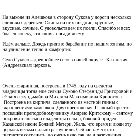
На выходе из Алёшкова в сторону Сукова у дороги несколько
сливовых деревьев. Сливы на них поздние, крупные,
вкусные, сочные. С удовольствием их поели. Спасибо и всех
благ человеку, эти сливы посадившему.
Идём дальше. Дождь приятно барабанит по нашим зонтам, но
на удивление тепло и комфортно.
Село Суково – древнейшее село в нашей округе. Казанская
(Андреевская) церковь.
Очень старинная, построена в 1745 году на средства
владелицы тогда ещё сельца Суково Стефаниды Григоровой и
её зятя секунд-майора Михаила Максимовича Кропотова.
Построена из кирпича, сделанного из местной глины с
вкраплениями камешков. Двухпрестольная. Главный престол
посвящён преподобномученику Андрею Критскому – святому
покровителю сына владелицы сельца, боковой придел –
Казанской иконе Божией Матери. Жаль, что время и люди эту
церковь весьма сильно разрушили. Сейчас там что-то
пытаются сохранить, но очень вяло так, да и разрушения