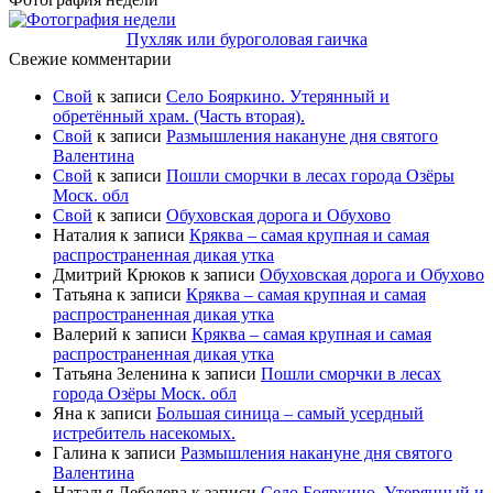
Пухляк или буроголовая гаичка
Свежие комментарии
Свой
к записи
Село Бояркино. Утерянный и
обретённый храм. (Часть вторая).
Свой
к записи
Размышления накануне дня святого
Валентина
Свой
к записи
Пошли сморчки в лесах города Озёры
Моск. обл
Свой
к записи
Обуховская дорога и Обухово
Наталия
к записи
Кряква – самая крупная и самая
распространенная дикая утка
Дмитрий Крюков
к записи
Обуховская дорога и Обухово
Татьяна
к записи
Кряква – самая крупная и самая
распространенная дикая утка
Валерий
к записи
Кряква – самая крупная и самая
распространенная дикая утка
Татьяна Зеленина
к записи
Пошли сморчки в лесах
города Озёры Моск. обл
Яна
к записи
Большая синица – самый усердный
истребитель насекомых.
Галина
к записи
Размышления накануне дня святого
Валентина
Наталья Лебедева
к записи
Село Бояркино. Утерянный и