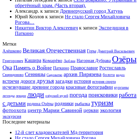
обретённый храм. (Часть вторая).
Александр.
к записи
Древнерусский город Хатунь
Юрий Козлов
к записи
Не стало Сергея Михайловича
Рогова…
Никитин Виктор Алексеевич
к записи
Экспедиция в
Паткино
Метки
Великая Отечественная
Горы
Алёшково
Дмитрий Васильевич
Озёры
Кашира
Комарёво
Григорович
Нагорная Дубрава
Люблин
Ока
Память о Войне
Православие
Ростиславль
Паткино
архив Пирязева
Сенницы
болота
Свиридоново
видео
Сыроватко
друзья
дороги
загадки
история
встречи
история спорта
исчезнувшие древние города
красивые фотографии
курганы
люди
работа
погода
поисковики
легенды
лекции
озёрский музей
туризм
с детьми
родники
родина Озёры
рыбалка
центр Марии Савиной
экология
фотоохота
церкви
экскурсия
Последние материалы
12-й слет кладоискателей Мд-территория
Не стало Сергея Михайловича Рогова…