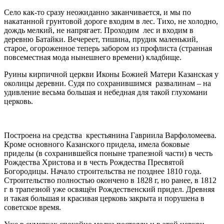
Село как-то сразу неожиданно заканчивается, и мы по
накатанной грунтовой дороге входим в лес. Тихо, не холодно,
дождь мелкий, не напрягает. Проходим лес и входим в
деревню Батайки. Вечереет, тишина, прудик маленький,
старое, огороженное теперь забором из профлиста (странная
повсеместная мода нынешнего времени) кладбище.
Руины кирпичной церкви Иконы Божией Матери Казанская у
околицы деревни. Судя по сохранившимся развалинам – на
удивление весьма большая и небедная для такой глухомани
церковь.
Построена на средства крестьянина Гавриила Варфоломеева.
Кроме основного Казанского придела, имела боковые
приделы (в сохранившейся поныне трапезной части) в честь
Рождества Христова и в честь Рождества Пресвятой
Богородицы. Начало строительства не позднее 1810 года.
Строительство полностью окончено в 1828 г, но ранее, в 1812
г в трапезной уже освящён Рождественский придел. Древняя
и такая большая и красивая церковь закрыта и порушена в
советское время.