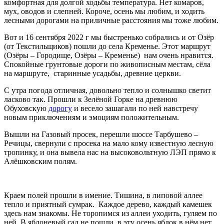
комфортная для долгой ходьбы температура. Нет комаров,
мух, оводов и слепней. Короче, осень мы любим, и ходить
лесными дорогами на приличные расстояния мы тоже любим.
Вот и 16 сентября 2022 г мы быстренько собрались и от Озёр
(от Текстильщиков) пошли до села Кременье. Этот маршрут
(Озёры – Городище, Озёры – Кременье) нам очень нравится.
Спокойные грунтовые дороги по живописным местам, сёла
на маршруте, старинные усадьбы, древние церкви.
С утра погода отличная, довольно тепло и солнышко светит
ласково так. Прошли к Зелёной Горке на древнюю
Обуховскую
дорогу
и весело зашагали по ней навстречу
новым приключениям и эмоциям положительным.
Вышли на Газовый просек, перешли шоссе Тарбушево –
Речицы, свернули с просека на мало кому известную лесную
тропинку, и она вывела нас на высоковольтную ЛЭП прямо к
Алёшковским полям.
Краем полей прошли в имение. Тишина, в липовой аллее
тепло и приятный сумрак. Каждое дерево, каждый камешек
здесь нам знакомы. Не торопимся из аллеи уходить, гуляем по
ней. В яблоневый сад не пошли, в эту осень яблок в нём нет.