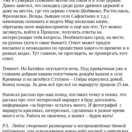
Уже в сумерках спокойно молча постояли и в этой церкви.
Давно заметил, что находясь среди руин древних церквей и
даже на местах, где эти церкви стояли (Кобяково, Ростиславль,
Фроловское, Возцы, бывшее село Сафонтьево и т.д.)
начинаешь понимать и видеть Мир несколько иначе,
обретаешь иное мировосприятие и ещё кое-что. Тут можно
заглянуть, войти в Прошлое, получить ответы на
интересующие тебя вопросы. Необязательно сразу, на месте,
на руинах (хотя и такое бывает). Ответ может придти
внезапно и неожиданно по прошествии какого-то времени и в
разных видах. Тут главное, не проглядеть, не проморгать этот
ответ.
Темнеет. На Батайки опускается ночь. Под привычным уже и
ставшим добрым нашим попутчиком дождём вышли к селу
Кременье и на автобусе Ступино – Озёры вернулись домой.
Конец похода. За день всё про всё по маршруту прошли 25 км.
Написал рассказ про наш поход, поставил точку и понял, что
рассказ про этот интересный маршрут я буду дополнять,
информации «за бортом» осталось много. И фотографий с
маршрута красивых, интересных, сделанных в разное время
много есть. Работа не окончена, а значит – будем жить!
P.S. Любое стороннее размещение и воспроизведение данной
публикации, или использование каких-либо частей и авторских