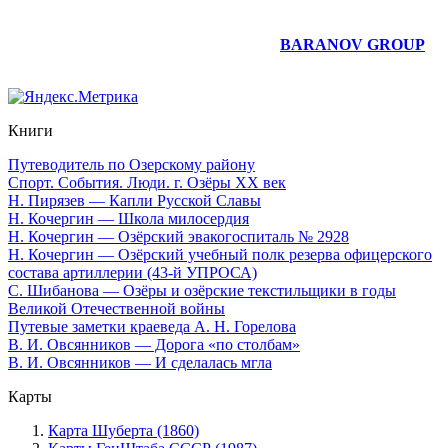
Юридическое сопровождение сайта —
BARANOV GROUP
Книги
Путеводитель по Озерскому району
Спорт. События. Люди. г. Озёры XX век
Н. Пирязев — Капли Русской Славы
Н. Кочергин — Школа милосердия
Н. Кочергин — Озёрский эвакогоспиталь № 2928
Н. Кочергин — Озёрский учебный полк резерва офицерского
состава артиллерии (43-й УПРОСА)
С. Шибанова — Озёры и озёрские текстильщики в годы
Великой Отечественной войны
Путевые заметки краеведа А. Н. Горелова
В. И. Овсянников — Дорога «по столбам»
В. И. Овсянников — И сделалась мгла
Карты
Карта Шуберта (1860)