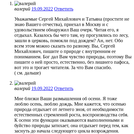
валерий
19.09.2022
Ответить
Уважаемые Сергей Михайлович и Татьяна (простите не
знаю Вашего отчества), приехал в Москву и с
удовольствием обнаружил Ваш очерк. Читая его, я
отдыхал. Казалось бы чего там, ну прогулялись по лесу,
зашли в церковь, помокли под дождем? Ан, нет. Обо
всем этом можно сказать по разному. Вы, Сергей
Михайлович, пишите о природе с внутренним ее
пониманием. Бог дал Вам чувство природы, поэтому Вы
пишите о ней просто, естественно, без лишнего пафоса,
вот это и трогает читателя. За что Вам спасибо.
( см. дальше)
валерий
19.09.2022
Ответить
Мне близки Ваши размышления об осени. Я тоже
люблю осень, люблю дождь. Мне кажется, что осенью
природа отдыхает от летнего зноя, от необходимости
естественных стремлений роста, воспроизводства себя.
К осени эти функции оказываются выполненными и
буйство природы затихает, она отдыхает перед тем, как
заснуть до начала следующего цикла возрождения.