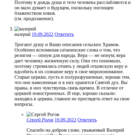
Поэтому в дождь душа и тело человека расслабляются и
он мало думает о будущем, поскольку поглощен
блаженством покоя.
(см. продолжение).
валерий
19.09.2022
Ответить
Трогают душу и Ваши описания сельских Храмов.
Особенно вспоминая сатанинские слова о том, что
религия — опиум для народа. Вера — не опиум; вера
дает человеку жизненную силу. Они это понимали,
поэтому стремились отнять у людей отцовскую веру и
вдолбить в их сознание веру в свое миропонимание.
Старые церкви, пусть и полуразрушенные, хороши тем,
что они намоленные и в них хранится Святой дух. Вы
правы, в них чувствуешь связь времен. В отличие от
церквей новостроенных. И еще, хорошо сказали:
находясь в церкви, главное не проглядеть ответ на свои
вопросы.
Сергей Рогов
19.09.2022
Ответить
Спасибо на добром слове, уважаемый Валерий