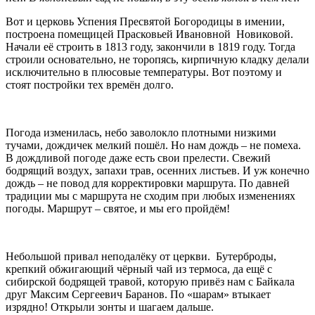
Вот и церковь Успения Пресвятой Богородицы в имении,
построена помещицей Прасковьей Ивановной Новиковой.
Начали её строить в 1813 году, закончили в 1819 году. Тогда
строили основательно, не торопясь, кирпичную кладку делали
исключительно в плюсовые температуры. Вот поэтому и
стоят постройки тех времён долго.
Погода изменилась, небо заволокло плотными низкими
тучами, дождичек мелкий пошёл. Но нам дождь – не помеха.
В дождливой погоде даже есть свои прелести. Свежий
бодрящий воздух, запахи трав, осенних листьев. И уж конечно
дождь – не повод для корректировки маршрута. По давней
традиции мы с маршрута не сходим при любых изменениях
погоды. Маршрут – святое, и мы его пройдём!
Небольшой привал неподалёку от церкви. Бутерброды,
крепкий обжигающий чёрный чай из термоса, да ещё с
сибирской бодрящей травой, которую привёз нам с Байкала
друг Максим Сергеевич Баранов. По «шарам» втыкает
изрядно! Открыли зонты и шагаем дальше.