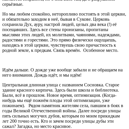
серьёзные.
Но мы любим спокойно, неторопливо постоять в этой церкви,
и обязательно заходим в неё, бывая в Сукове. Церковь
сохранила Дух, ауру, настрой людей, целых два века (!) её
посещавших. Здесь все стены пронизаны, пропитаны
мыслями этих людей, их молитвами, чаяниями, надеждами,
радостями и горестями. Это прямо физически ощущаешь,
находясь в этой церкви, чувствуешь свою причастность к
родной земле, к предкам. Связь времён. Особенное место.
Идём дальше. О дожде уже вообще забыли и не обращаем на
него внимания. Дождь идёт, и мы идём!
Центральная длинная улица с названием Сосновка. Старое
здание красного кирпича. Здесь были школа и библиотека.
Были, всё в прошлом. Новое время, оптимизация. (Когда-
нибудь мы ещё пожнём плоды этой оптимизации, уже
пожинаем). Рядом памятник жителям села, павшим в боях в
годы Великой Отечественной войны. Далее посреди улицы
пять сильных могучих дубов, которым по моим прикидкам
лет 200 точно есть. Кто и зачем посреди улицы дубы эти
сажал? Загадка, но место красивое.