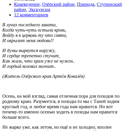
Краеведение
,
Озёрский район
,
Природа
,
Ступинский
район
,
Экскурсии
12 комментариев
В лучах последнего заката,
Когда чуть-чуть остыла кровь,
Войду я в церковь ту что свята,
И окрылит меня любовь!!
И думы вырвутся наружу,
И сердце трепетно стучит,
Как жаль, что храм уже не нужен..
И гордый колокол молчит..
(Житель Озёрского края Артём Ковалёв)
Осень, на мой взгляд, самая отличная пора для походов по
родному краю. Разумеется, в походы-то мы с Таней ходим
круглый год, и любое время года нам нравится. Но вот
почему-то именно осенью ходить в походы нам нравится
больше всего.
Не жарко уже, как летом, но ещё и не холодно, вполне