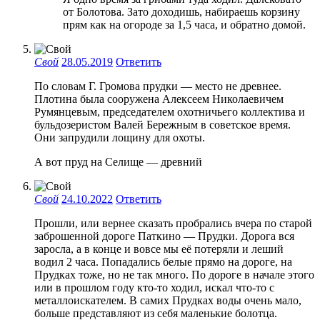
от Болотова. Зато доходишь, набираешь корзину
прям как на огороде за 1,5 часа, и обратно домой.
Свой
28.05.2019
Ответить
По словам Г. Громова прудки — место не древнее.
Плотина была сооружена Алексеем Николаевичем
Румянцевым, председателем охотничьего коллектива и
бульдозеристом Валей Бережным в советское время.
Они запрудили лощину для охоты.
А вот пруд на Селище — древний
Свой
24.10.2022
Ответить
Прошли, или вернее сказать пробрались вчера по старой
заброшенной дороге Паткино — Прудки. Дорога вся
заросла, а в конце и вовсе мы её потеряли и леший
водил 2 часа. Попадались белые прямо на дороге, на
Прудках тоже, но не так много. По дороге в начале этого
или в прошлом году кто-то ходил, искал что-то с
металлоискателем. В самих Прудках воды очень мало,
больше представляют из себя маленькие болотца.