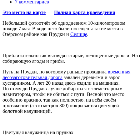
7 комментариев
Это место на карте
|
Полная карта краеведения
Небольшой фотоотчёт об однодневном 10-километровом
походе 7 мая. В ходе него были посещены такие места в
Озёрском районе как Прудки и
Селище
.
Приблизительно так выглядят старые, нечищенные дороги. На 
собирающую ягоды и грибы.
Путь на Прудки, по которому раньше проходила
временная
лесозаготовительная дорога
завален деревьями и зарос
кустарником. А лет 20 назад здесь ездили на машинах.
Поэтому до Прудков лучше добираться с элементарным
навигатором, чтобы не сбиться с пути. Весной это место
особенно красиво, так как полностью, на всём своём
протяжении (а это метров 300) покрывается цветущей
болотной калужницей.
Цветущая калужница на прудках