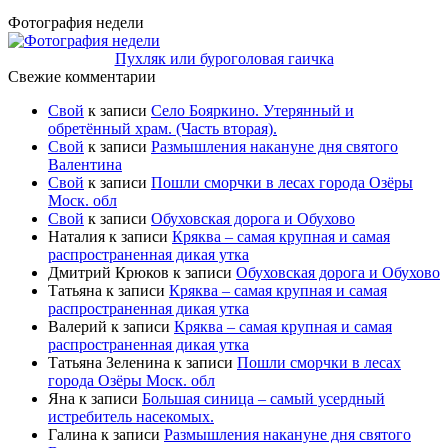
Фотография недели
Пухляк или буроголовая гаичка
Свежие комментарии
Свой
к записи
Село Бояркино. Утерянный и
обретённый храм. (Часть вторая).
Свой
к записи
Размышления накануне дня святого
Валентина
Свой
к записи
Пошли сморчки в лесах города Озёры
Моск. обл
Свой
к записи
Обуховская дорога и Обухово
Наталия
к записи
Кряква – самая крупная и самая
распространенная дикая утка
Дмитрий Крюков
к записи
Обуховская дорога и Обухово
Татьяна
к записи
Кряква – самая крупная и самая
распространенная дикая утка
Валерий
к записи
Кряква – самая крупная и самая
распространенная дикая утка
Татьяна Зеленина
к записи
Пошли сморчки в лесах
города Озёры Моск. обл
Яна
к записи
Большая синица – самый усердный
истребитель насекомых.
Галина
к записи
Размышления накануне дня святого