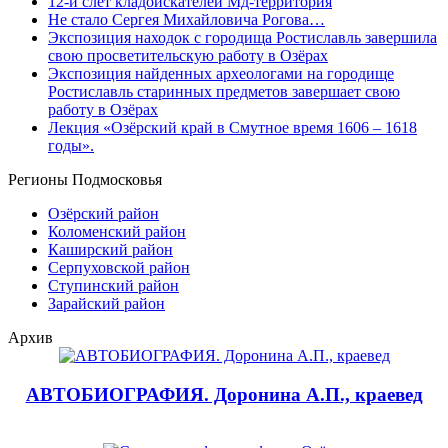
12-й слет кладоискателей Мд-территория
Не стало Сергея Михайловича Рогова…
Экспозиция находок с городища Ростиславль завершила
свою просветительскую работу в Озёрах
Экспозиция найденных археологами на городище
Ростиславль старинных предметов завершает свою
работу в Озёрах
Лекция «Озёрский край в Смутное время 1606 – 1618
годы».
Регионы Подмосковья
Озёрский район
Коломенский район
Каширский район
Серпуховской район
Ступинский район
Зарайский район
Архив
АВТОБИОГРАФИЯ. Доронина А.П., краевед