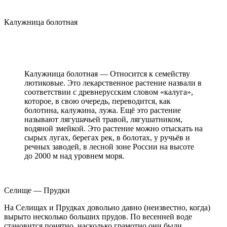
Калужница болотная
Калужница болотная — Относится к семейству
лютиковые. Это лекарственное растение назвали в
соответствии с древнерусским словом «калуга»,
которое, в свою очередь, переводится, как
болотина, калужина, лужа. Ещё это растение
называют лягушачьей травой, лягушатником,
водяной змейкой. Это растение можно отыскать на
сырых лугах, берегах рек, в болотах, у ручьёв и
речных заводей, в лесной зоне России на высоте
до 2000 м над уровнем моря.
Селище — Прудки
На Селищах и Прудках довольно давно (неизвестно, когда)
вырыто несколько больших прудов. По весенней воде
становится понятно, насколько грамотно они были