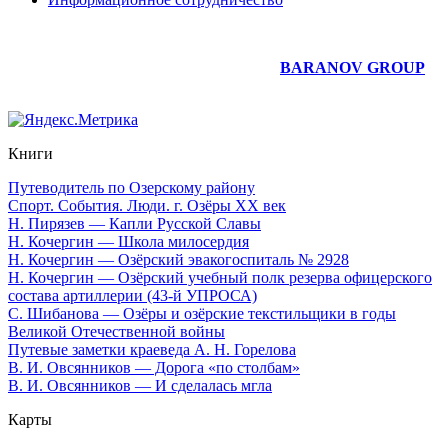
Юридическое сопровождение сайта —
BARANOV GROUP
Книги
Путеводитель по Озерскому району
Спорт. События. Люди. г. Озёры XX век
Н. Пирязев — Капли Русской Славы
Н. Кочергин — Школа милосердия
Н. Кочергин — Озёрский эвакогоспиталь № 2928
Н. Кочергин — Озёрский учебный полк резерва офицерского
состава артиллерии (43-й УПРОСА)
С. Шибанова — Озёры и озёрские текстильщики в годы
Великой Отечественной войны
Путевые заметки краеведа А. Н. Горелова
В. И. Овсянников — Дорога «по столбам»
В. И. Овсянников — И сделалась мгла
Карты