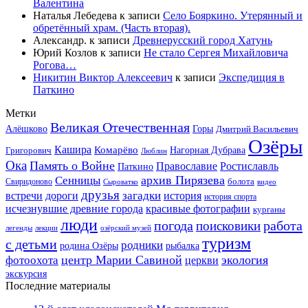
Валентина
Наталья Лебедева
к записи
Село Бояркино. Утерянный и
обретённый храм. (Часть вторая).
Александр.
к записи
Древнерусский город Хатунь
Юрий Козлов
к записи
Не стало Сергея Михайловича
Рогова…
Никитин Виктор Алексеевич
к записи
Экспедиция в
Паткино
Метки
Великая Отечественная
Горы
Алёшково
Дмитрий Васильевич
Озёры
Кашира
Комарёво
Григорович
Нагорная Дубрава
Люблин
Ока
Память о Войне
Православие
Ростиславль
Паткино
архив Пирязева
Сенницы
болота
Свиридоново
видео
Сыроватко
друзья
дороги
загадки
история
встречи
история спорта
исчезнувшие древние города
красивые фотографии
курганы
люди
работа
погода
поисковики
легенды
лекции
озёрский музей
туризм
с детьми
родники
родина Озёры
рыбалка
центр Марии Савиной
экология
фотоохота
церкви
экскурсия
Последние материалы