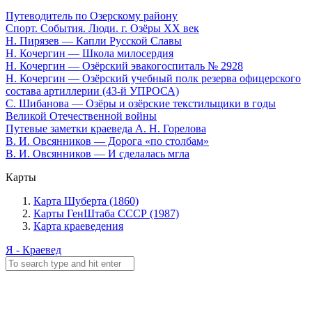
Путеводитель по Озерскому району
Спорт. События. Люди. г. Озёры XX век
Н. Пирязев — Капли Русской Славы
Н. Кочергин — Школа милосердия
Н. Кочергин — Озёрский эвакогоспиталь № 2928
Н. Кочергин — Озёрский учебный полк резерва офицерского
состава артиллерии (43-й УПРОСА)
С. Шибанова — Озёры и озёрские текстильщики в годы
Великой Отечественной войны
Путевые заметки краеведа А. Н. Горелова
В. И. Овсянников — Дорога «по столбам»
В. И. Овсянников — И сделалась мгла
Карты
Карта Шуберта (1860)
Карты ГенШтаба СССР (1987)
Карта краеведения
Я - Краевед