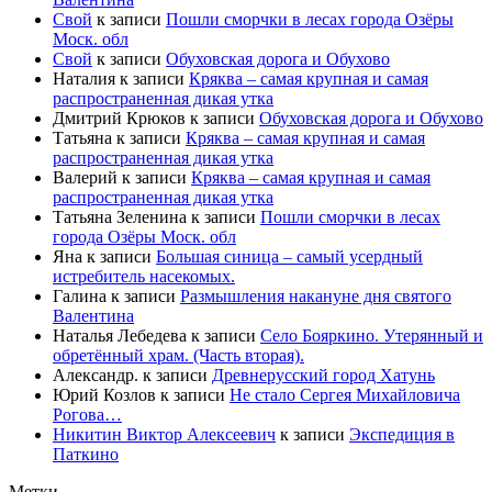
Свой
к записи
Пошли сморчки в лесах города Озёры
Моск. обл
Свой
к записи
Обуховская дорога и Обухово
Наталия
к записи
Кряква – самая крупная и самая
распространенная дикая утка
Дмитрий Крюков
к записи
Обуховская дорога и Обухово
Татьяна
к записи
Кряква – самая крупная и самая
распространенная дикая утка
Валерий
к записи
Кряква – самая крупная и самая
распространенная дикая утка
Татьяна Зеленина
к записи
Пошли сморчки в лесах
города Озёры Моск. обл
Яна
к записи
Большая синица – самый усердный
истребитель насекомых.
Галина
к записи
Размышления накануне дня святого
Валентина
Наталья Лебедева
к записи
Село Бояркино. Утерянный и
обретённый храм. (Часть вторая).
Александр.
к записи
Древнерусский город Хатунь
Юрий Козлов
к записи
Не стало Сергея Михайловича
Рогова…
Никитин Виктор Алексеевич
к записи
Экспедиция в
Паткино
Метки