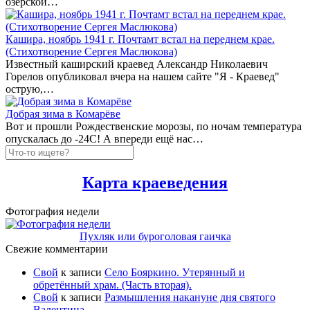
озёрской…
Кашира, ноябрь 1941 г. Почтамт встал на переднем крае.
(Стихотворение Сергея Маслюкова)
Известный каширский краевед Александр Николаевич
Горелов опубликовал вчера на нашем сайте "Я - Краевед"
острую,…
Добрая зима в Комарёве
Вот и прошли Рождественские морозы, по ночам температура
опускалась до -24С! А впереди ещё нас…
Карта краеведения
Фотография недели
Пухляк или буроголовая гаичка
Свежие комментарии
Свой
к записи
Село Бояркино. Утерянный и
обретённый храм. (Часть вторая).
Свой
к записи
Размышления накануне дня святого
Валентина