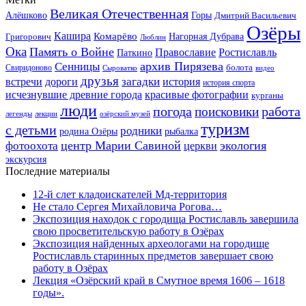
Великая Отечественная
Горы
Алёшково
Дмитрий Васильевич
Озёры
Кашира
Комарёво
Григорович
Нагорная Дубрава
Люблин
Ока
Память о Войне
Православие
Ростиславль
Паткино
архив Пирязева
Сенницы
болота
Свиридоново
видео
Сыроватко
друзья
дороги
загадки
история
встречи
история спорта
исчезнувшие древние города
красивые фотографии
курганы
люди
работа
погода
поисковики
легенды
лекции
озёрский музей
туризм
с детьми
родники
родина Озёры
рыбалка
центр Марии Савиной
экология
фотоохота
церкви
экскурсия
Последние материалы
12-й слет кладоискателей Мд-территория
Не стало Сергея Михайловича Рогова…
Экспозиция находок с городища Ростиславль завершила
свою просветительскую работу в Озёрах
Экспозиция найденных археологами на городище
Ростиславль старинных предметов завершает свою
работу в Озёрах
Лекция «Озёрский край в Смутное время 1606 – 1618
годы».