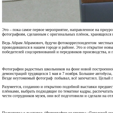
Это – пока самое первое мероприятие, направленное на приу
фотографиям, сделанным с оригинальных плёнок, хранящихся в 
Ведь Абрам Абрамович, будучи фотокорреспондентом местных оз
проводившихся в нашем городе и районе. Это и открытие нов
победителей соцсоревнований и передовиков производства, и п
Фотографии радостных школьников на фоне новой построенной
демонстраций трудящихся 1 мая и 7 ноября. Большие автобусы
Везде неутомимый фотограф побывал, всё запечатлел. Целый п
Разумеется, созданию и открытию подобной выставки предшеств
плёнками, выбрать подходящие по тематике кадры, распечатать
чести сотрудников музея, они всё подготовили и сделали на от
Подготовка к выставке. (Фотографии из группы «Городской ок