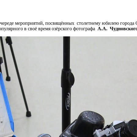
т череде мероприятий, посвящённых столетнему юбилею города 
опулярного в своё время озёрского фотографа
А.А. Чудновског