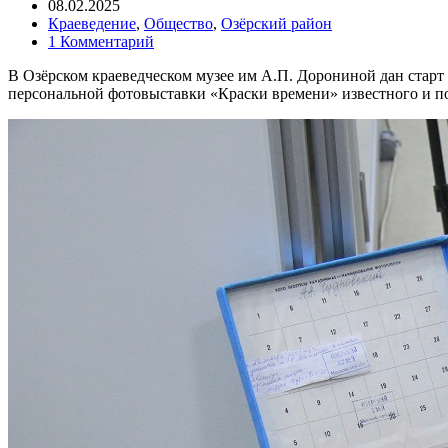
08.02.2025
Краеведение
,
Общество
,
Озёрский район
1 Комментарий
В Озёрском краеведческом музее им А.П. Дорониной дан стар
персональной фотовыставки «Краски времени» известного и п