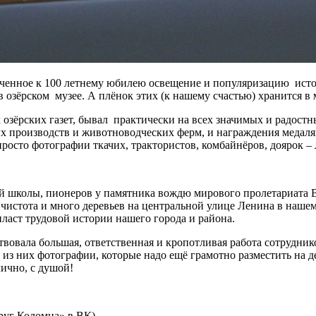
роченное к 100 летнему юбилею освещение и популяризацию ист
озёрском музее. А плёнок этих (к нашему счастью) хранится в м
ёрских газет, бывал практически на всех значимых и радостных
ых производств и животноводческих ферм, и награждения меда
росто фотографии ткачих, трактористов, комбайнёров, доярок – 
 школы, пионеров у памятника вождю мирового пролетариата В
, чистота и много деревьев на центральной улице Ленина в наш
ласт трудовой истории нашего города и района.
овала большая, ответственная и кропотливая работа сотрудников
 из них фотографии, которые надо ещё грамотно разместить на д
лично, с душой!
руг Коломна» в ВК)