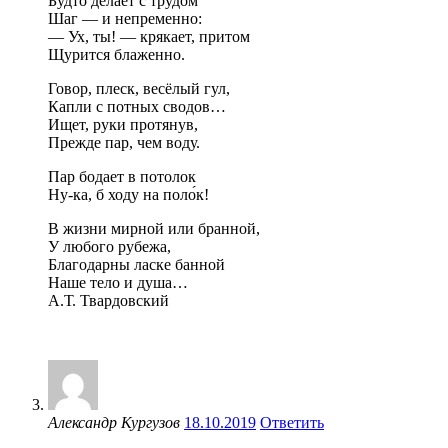
Будто делает с трудом
Шаг — и непременно:
— Ух, ты! — крякает, притом
Щурится блаженно.
Говор, плеск, весёлый гул,
Капли с потных сводов…
Ищет, руки протянув,
Прежде пар, чем воду.
Пар бодает в потолок
Ну-ка, б ходу на поло́к!
В жизни мирной или бранной,
У любого рубежа,
Благодарны ласке банной
Наше тело и душа…
А.Т. Твардовский
Александр Кургузов
18.10.2019
Ответить