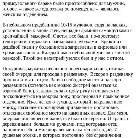
прямоугольного барака было приспособлено для мужчин,
второе – такое же одноэтажное помещение – являлось
женским отделением.
В небольшом предбаннике 10-15 мужиков, сидя на лавках,
установленных вдоль стен, нещадно дымили самокрутками с
крепчайшей махоркой. Одеты все были по-простому:
телогрейки, пиджаки с байковыми рубахами. Брюки из
дешёвой ткани у большинства заправлены в кирзовые или
хромовые сапоги. Каждый имел небольшой узелок с чистой
одеждой. Такой же нехитрый узелок был и у нас с отцом.
Покуривая, мужики неспешно переговаривались, ожидая
своей очереди для прохода в раздевалку. Вскоре в раздевалку
прошли и мы с отцом. Заняв свободное место и наскоро
раздевшись (хотелось как можно быстрей оказаться во
взрослой бане), я, держась за отцову руку и стараясь не
поскользнуться на мокром полу, проследовал в помывочное
отделение. Из-за лёгкого тумана, который накрывал всю
мойку, глаза некоторое время привыкали к обстановке,
отыскивая свободное место на каменных лавках. Для меня,
впервые попавшего в баню, все было интересно. И краны с
деревянными большими ручками, под которыми отец
наполнил себе и мне дюралевые тазы тёплой водой. И
душевые отсеки, в которых постоянно без ограничения