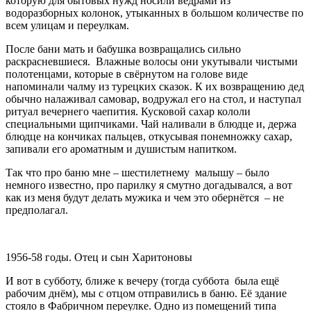
которую для бытовых нужд носили вёдрами из
водоразборных колонок, утыканных в большом количестве по
всем улицам и переулкам.
После бани мать и бабушка возвращались сильно
раскрасневшиеся. Влажные волосы они укутывали чистыми
полотенцами, которые в свёрнутом на голове виде
напоминали чалму из турецких сказок. К их возвращению дед
обычно налаживал самовар, водружал его на стол, и наступал
ритуал вечернего чаепития. Кусковой сахар кололи
специальными щипчиками. Чай наливали в блюдце и, держа
блюдце на кончиках пальцев, откусывая понемножку сахар,
запивали его ароматным и душистым напитком.
Так что про баню мне – шестилетнему малышу – было
немного известно, про парилку я смутно догадывался, а вот
как из меня будут делать мужика и чем это обернётся – не
предполагал.
1956-58 годы. Отец и сын Харитоновы
И вот в субботу, ближе к вечеру (тогда суббота была ещё
рабочим днём), мы с отцом отправились в баню. Её здание
стояло в Фабричном переулке. Одно из помещений типа