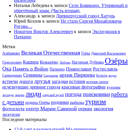
Валентина
Наталья Лебедева
к записи
Село Бояркино. Утерянный и
обретённый храм. (Часть вторая).
Александр.
к записи
Древнерусский город Хатунь
Юрий Козлов
к записи
Не стало Сергея Михайловича
Рогова…
Никитин Виктор Алексеевич
к записи
Экспедиция в
Паткино
Метки
Великая Отечественная
Горы
Алёшково
Дмитрий Васильевич
Озёры
Кашира
Комарёво
Григорович
Нагорная Дубрава
Люблин
Ока
Память о Войне
Православие
Ростиславль
Паткино
архив Пирязева
Сенницы
болота
Свиридоново
видео
Сыроватко
друзья
дороги
загадки
история
встречи
история спорта
исчезнувшие древние города
красивые фотографии
курганы
люди
работа
погода
поисковики
легенды
лекции
озёрский музей
туризм
с детьми
родники
родина Озёры
рыбалка
центр Марии Савиной
экология
фотоохота
церкви
экскурсия
Последние материалы
12-й слет кладоискателей Мд-территория