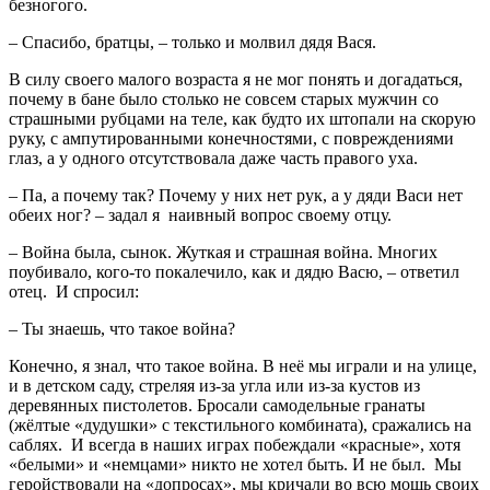
безногого.
– Спасибо, братцы, – только и молвил дядя Вася.
В силу своего малого возраста я не мог понять и догадаться,
почему в бане было столько не совсем старых мужчин со
страшными рубцами на теле, как будто их штопали на скорую
руку, с ампутированными конечностями, с повреждениями
глаз, а у одного отсутствовала даже часть правого уха.
– Па, а почему так? Почему у них нет рук, а у дяди Васи нет
обеих ног? – задал я наивный вопрос своему отцу.
– Война была, сынок. Жуткая и страшная война. Многих
поубивало, кого-то покалечило, как и дядю Васю, – ответил
отец. И спросил:
– Ты знаешь, что такое война?
Конечно, я знал, что такое война. В неё мы играли и на улице,
и в детском саду, стреляя из-за угла или из-за кустов из
деревянных пистолетов. Бросали самодельные гранаты
(жёлтые «дудушки» с текстильного комбината), сражались на
саблях. И всегда в наших играх побеждали «красные», хотя
«белыми» и «немцами» никто не хотел быть. И не был. Мы
геройствовали на «допросах», мы кричали во всю мощь своих