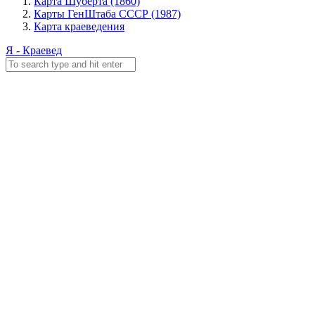
Карта Шуберта (1860)
Карты ГенШтаба СССР (1987)
Карта краеведения
Я - Краевед