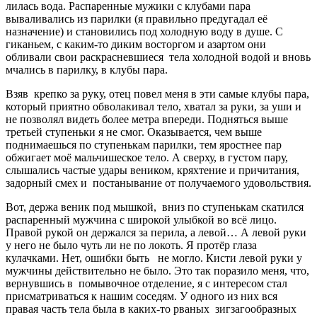
лилась вода. Распаренные мужики с клубами пара
вываливались из парилки (я правильно предугадал её
назначение) и становились под холодную воду в душе. С
гиканьем, с каким-то диким восторгом и азартом они
обливали свои раскрасневшиеся тела холодной водой и вновь
мчались в парилку, в клубы пара.
Взяв крепко за руку, отец повел меня в эти самые клубы пара,
который приятно обволакивал тело, хватал за руки, за уши и
не позволял видеть более метра впереди. Подняться выше
третьей ступеньки я не смог. Оказывается, чем выше
поднимаешься по ступенькам парилки, тем яростнее пар
обжигает моё мальчишеское тело. А сверху, в густом пару,
слышались частые удары веником, кряхтение и причитания,
задорный смех и постанывание от получаемого удовольствия.
Вот, держа веник под мышкой, вниз по ступенькам скатился
распаренный мужчина с широкой улыбкой во всё лицо.
Правой рукой он держался за перила, а левой… А левой руки
у него не было чуть ли не по локоть. Я протёр глаза
кулачками. Нет, ошибки быть не могло. Кисти левой руки у
мужчины действительно не было. Это так поразило меня, что,
вернувшись в помывочное отделение, я с интересом стал
присматриваться к нашим соседям. У одного из них вся
правая часть тела была в каких-то рваных зигзагообразных