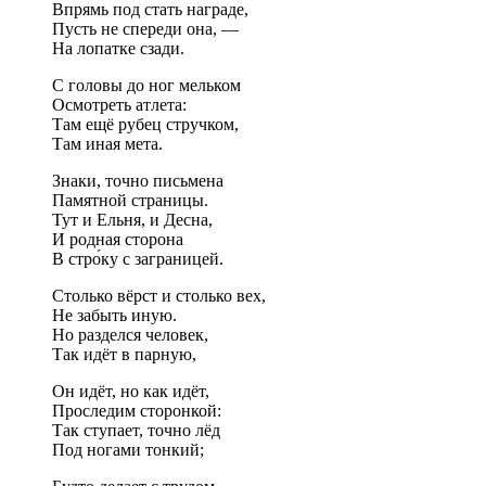
Впрямь под стать награде,
Пусть не спереди она, —
На лопатке сзади.
С головы до ног мельком
Осмотреть атлета:
Там ещё рубец стручком,
Там иная мета.
Знаки, точно письмена
Памятной страницы.
Тут и Ельня, и Десна,
И родная сторона
В стро́ку с заграницей.
Столько вёрст и столько вех,
Не забыть иную.
Но разделся человек,
Так идёт в парную,
Он идёт, но как идёт,
Проследим сторонкой:
Так ступает, точно лёд
Под ногами тонкий;