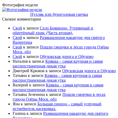
Фотография недели
Пухляк или буроголовая гаичка
Свежие комментарии
Свой
к записи
Село Бояркино. Утерянный и
обретённый храм. (Часть вторая).
Свой
к записи
Размышления накануне дня святого
Валентина
Свой
к записи
Пошли сморчки в лесах города Озёры
Моск. обл
Свой
к записи
Обуховская дорога и Обухово
Наталия
к записи
Кряква – самая крупная и самая
распространенная дикая утка
Дмитрий Крюков
к записи
Обуховская дорога и Обухово
Татьяна
к записи
Кряква – самая крупная и самая
распространенная дикая утка
Валерий
к записи
Кряква – самая крупная и самая
распространенная дикая утка
Татьяна Зеленина
к записи
Пошли сморчки в лесах
города Озёры Моск. обл
Яна
к записи
Большая синица – самый усердный
истребитель насекомых.
Галина
к записи
Размышления накануне дня святого