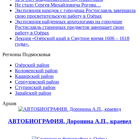
Не стало Сергея Михайловича Рогова…
Экспозиция находок с городища Ростиславль завершила
свою просветительскую работу в Озёрах
Экспозиция найденных археологами на городище
Ростиславль старинных предметов завершает свою
работу в Озёрах
Лекция «Озёрский край в Смутное время 1606 – 1618
годы».
Регионы Подмосковья
Озёрский район
Коломенский район
Каширский район
Серпуховской район
Ступинский район
Зарайский район
Архив
АВТОБИОГРАФИЯ. Доронина А.П., краевед