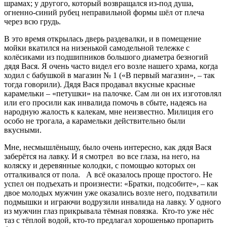
шрамах; у другого, который возвращался из-под душа,
огненно-синий рубец неправильной формы шёл от плеча
через всю грудь.
В это время открылась дверь раздевалки, и в помещение
мойки вкатился на низенькой самодельной тележке с
колёсиками из подшипников большого диаметра безногий
дядя Вася. Я очень часто видел его возле нашего храма, когда
ходил с бабушкой в магазин № 1 («В первый магазин», – так
тогда говорили). Дядя Вася продавал вкусные красные
карамельки – «петушки» на палочке. Сам ли он их изготовлял
или его просили как инвалида помочь в сбыте, надеясь на
народную жалость к калекам, мне неизвестно. Милиция его
особо не трогала, а карамельки действительно были
вкусными.
Мне, несмышлёнышу, было очень интересно, как дядя Вася
заберётся на лавку. И я смотрел во все глаза, на него, на
коляску и деревянные колодки, с помощью которых он
отталкивался от пола. А всё оказалось проще простого. Не
успел он подъехать и произнести: «Братки, подсобите», – как
двое молодых мужчин уже оказались возле него, подхватили
подмышки и играючи водрузили инвалида на лавку. У одного
из мужчин глаз прикрывала тёмная повязка. Кто-то уже нёс
таз с тёплой водой, кто-то предлагал хорошенько пропарить