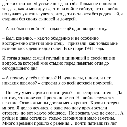
детских глоток: «Русские не сдаются!» Только не понимал
тогда я, как и мои друзья, что на войне гибнут, что на войне
получают ужасные увечья, что дети остаются без родителей, а
старики без своих сыновей и дочерей.
– А ты был на войне? – задал я ещё один вопрос отцу.
– Был, конечно, – как-то обыденно и не особенно
восторженно ответил мне отец, – призвали, как только мне
исполнилось девятнадцать лет. В октябре 1941 года.
И тогда я задал самый глупый и циничный в своей жизни
вопрос, за который мне стыдно перед памятью отца до
сегодняшнего дня.
– А почему у тебя всё цело? И руки целы, и ноги, и нет
никаких шрамов? – спросил я со всей детской прямотой.
– Почему у меня руки и ноги целы? – переспросил отец. – Да
потому, что повезло. Просто повезло. На войне случается
везение. Осколок мины достал меня крепко. Крови потерял
много. Я долго лечился, а раненую ногу врачи хотели
отрезать, но вот как-то обошлось. Но воевать уже не смог… А
рубцы и швы остались, только сегодня они мало заметны.
Много времени прошло с ранения… почти пятнадцать лет.