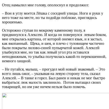
Отец намылил мне голову, ополоснул и продолжил:
– Вон в углу моется Лёшка с соседней улицы. Ноги и руки у
него тоже на месте, но ты подойди поближе, приглядись
хорошенько.
Осторожно ступая по мокрому каменному полу, я
придвинулся к Алексею. И когда он повернулся левым боком,
мне открылась картина, от которой онемел язык, и я застыл,
как вкопанный. Щека, и шея, и плечо с туловищем частично
были покрыты лилово-синей пупырчатой кожей. Алексей
улыбнулся мне, но так как левый угол рта оставался
неподвижным, то улыбка получилась какой-то перекошенной,
немного хищной.
– Не пугайся, малыш, – прогудел мой новый знакомый. – Это
всего лишь ожог, – указывая на левую сторону тела, сказал
Алексей. – В танке я горел. Был ранен и никак не мог быстро
выбраться: люк малость заклинило. Потом вытащил своих
товарищей, но им уже ничем нельзя было помочь.