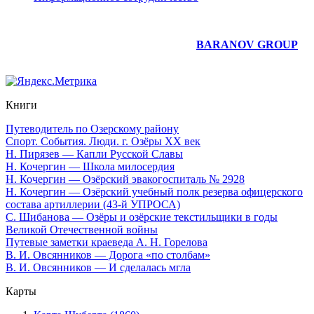
Юридическое сопровождение сайта —
BARANOV GROUP
Книги
Путеводитель по Озерскому району
Спорт. События. Люди. г. Озёры XX век
Н. Пирязев — Капли Русской Славы
Н. Кочергин — Школа милосердия
Н. Кочергин — Озёрский эвакогоспиталь № 2928
Н. Кочергин — Озёрский учебный полк резерва офицерского
состава артиллерии (43-й УПРОСА)
С. Шибанова — Озёры и озёрские текстильщики в годы
Великой Отечественной войны
Путевые заметки краеведа А. Н. Горелова
В. И. Овсянников — Дорога «по столбам»
В. И. Овсянников — И сделалась мгла
Карты