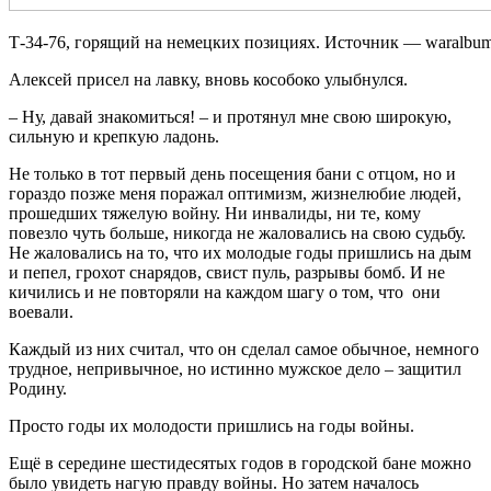
Т-34-76, горящий на немецких позициях. Источник — waralbum
Алексей присел на лавку, вновь кособоко улыбнулся.
– Ну, давай знакомиться! – и протянул мне свою широкую,
сильную и крепкую ладонь.
Не только в тот первый день посещения бани с отцом, но и
гораздо позже меня поражал оптимизм, жизнелюбие людей,
прошедших тяжелую войну. Ни инвалиды, ни те, кому
повезло чуть больше, никогда не жаловались на свою судьбу.
Не жаловались на то, что их молодые годы пришлись на дым
и пепел, грохот снарядов, свист пуль, разрывы бомб. И не
кичились и не повторяли на каждом шагу о том, что они
воевали.
Каждый из них считал, что он сделал самое обычное, немного
трудное, непривычное, но истинно мужское дело – защитил
Родину.
Просто годы их молодости пришлись на годы войны.
Ещё в середине шестидесятых годов в городской бане можно
было увидеть нагую правду войны. Но затем началось