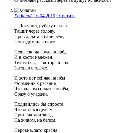
Отличный рассказ!!!Берёт за душу!!!Спасибо!!!
Ходатай
16.04.2019
Ответить
…Докурил, рубаху с плеч
Тащит через голову.
Про солдата в бане речь, —
Поглядим на голого.
Невысок, да грудь вперёд
И в кости надёжен.
Телом бел, — который год
Загорал в одёже.
И хоть нет сейчас на нём
Форменных регалий,
Что знако́м солдат с огнём,
Сразу б угадали.
Подивились бы спроста,
Что остался целым.
Припечатана звезда
На живом, на белом.
Неровна, зато красна,