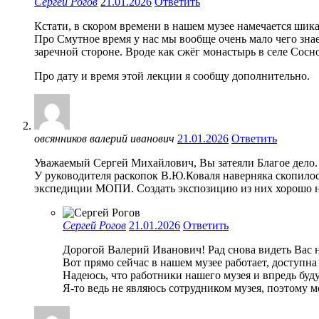
Сергей Рогов
21.01.2026
Ответить
Кстати, в скором времени в нашем музее намечается шик
Про Смутное время у нас мы вообще очень мало чего зна
заречной стороне. Вроде как сжёг монастырь в селе Сосн
Про дату и время этой лекции я сообщу дополнительно.
овсянников валерий иванович
21.01.2026
Ответить
Уважаемый Сергей Михайлович, Вы затеяли Благое дело. У
У руководителя раскопок В.Ю.Коваля наверняка скопилос
экспедиции МОПИ. Создать экспозицию из них хорошо не
Сергей Рогов
21.01.2026
Ответить
Дорогой Валерий Иванович! Рад снова видеть Вас 
Вот прямо сейчас в нашем музее работает, доступн
Надеюсь, что работники нашего музея и впредь буду
Я-то ведь не являюсь сотрудником музея, поэтому 