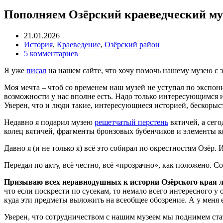
Пополняем Озёрский краеведческий м
21.01.2026
История
,
Краеведение
,
Озёрский район
5 комментариев
Я уже
писал
на нашем сайте, что хочу помочь нашему музею с
Моя мечта – чтоб со временем наш музей не уступал по экспон
возможности у нас вполне есть. Надо только интересующимся ис
Уверен, что и люди такие, интересующиеся историей, бескорыст
Недавно я подарил музею
решетчатый перстень
вятичей, а сег
колец вятичей, фрагменты бронзовых бубенчиков и элементы к
Давно я (и не только я) всё это собирал по окрестностям Озёр.
Передал по акту, всё честно, всё «прозрачно», как положено.
Призываю всех неравнодушных к истории Озёрского края люд
что если поскрести по сусекам, то немало всего интересного у
куда эти предметы выложить на всеобщее обозрение. А у меня 
Уверен, что сотрудничеством с нашим музеем мы поднимем стат