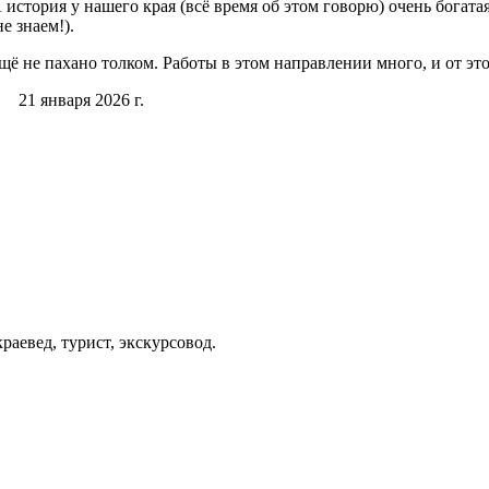
 история у нашего края (всё время об этом говорю) очень бога
е знаем!).
ещё не пахано толком. Работы в этом направлении много, и от эт
26 г.
аевед, турист, экскурсовод.