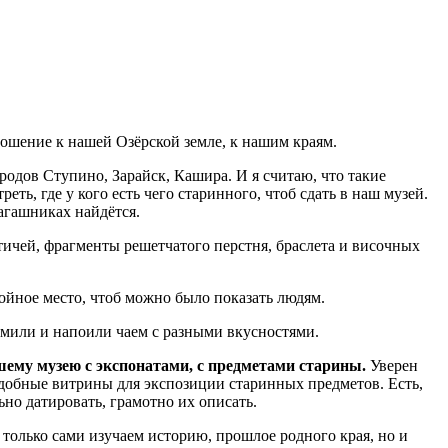
ошение к нашей Озёрской земле, к нашим краям.
родов Ступино, Зарайск, Кашира. И я считаю, что такие
ть, где у кого есть чего старинного, чтоб сдать в наш музей.
загашниках найдётся.
тичей, фрагменты решетчатого перстня, браслета и височных
стойное место, чтоб можно было показать людям.
ормили и напоили чаем с разными вкусностями.
шему музею с экспонатами, с предметами старины.
Уверен
, удобные витрины для экспозиции старинных предметов. Есть,
но датировать, грамотно их описать.
 только сами изучаем историю, прошлое родного края, но и