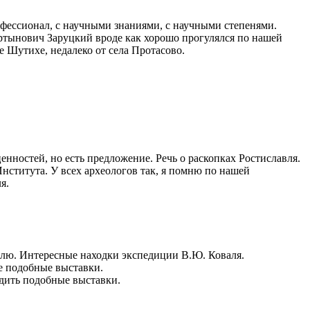
офессионал, с научными знаниями, с научными степенями.
артынович Заруцкий вроде как хорошо прогулялся по нашей
е Шутихе, недалеко от села Протасово.
нностей, но есть предложение. Речь о раскопках Ростиславля.
нститута. У всех археологов так, я помню по нашей
я.
авлю. Интересные находки экспедиции В.Ю. Коваля.
ее подобные выставки.
одить подобные выставки.