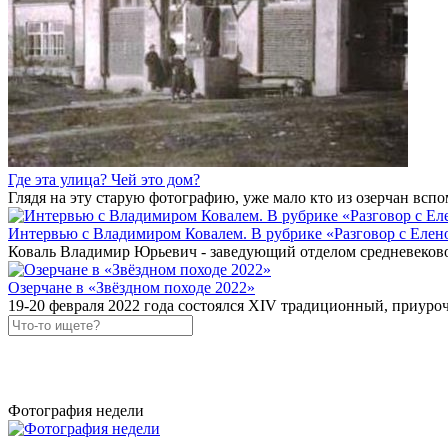
Где эта улица? Чей это дом?
Глядя на эту старую фотографию, уже мало кто из озерчан вс
Интервью с Владимиром Ковалем. В рубрике «Разговор с Еле
Коваль Владимир Юрьевич - заведующий отделом средневеков
Озерчане в «Звёздном походе 2022»
19-20 февраля 2022 года состоялся XIV традиционный, приу
Фотография недели