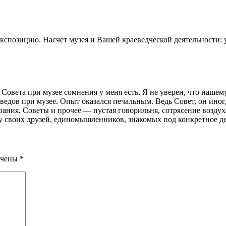
экспозицию. Насчет музея и Вашей краеведческой деятельности: у
Совета при музее сомнения у меня есть. Я не уверен, что нашем
ведов при музее. Опыт оказался печальным. Ведь Совет, он иногд
рания, Советы и прочее — пустая говорильня, сотрясение возду
ну своих друзей, единомышленников, знакомых под конкретное де
ечены
*