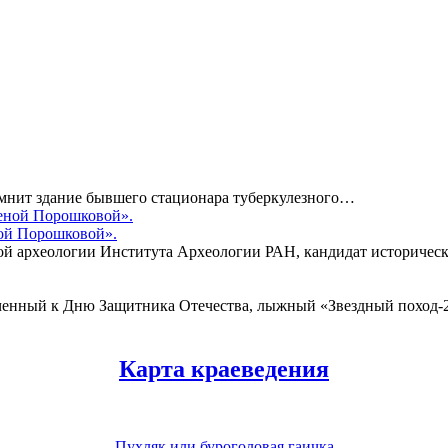
помнит здание бывшего стационара туберкулезного…
ной Порошковой».
ой археологии Института Археологии РАН, кандидат историчес
роченный к Дню Защитника Отечества, лыжный «Звездный поход
Карта краеведения
Пухляк или буроголовая гаичка