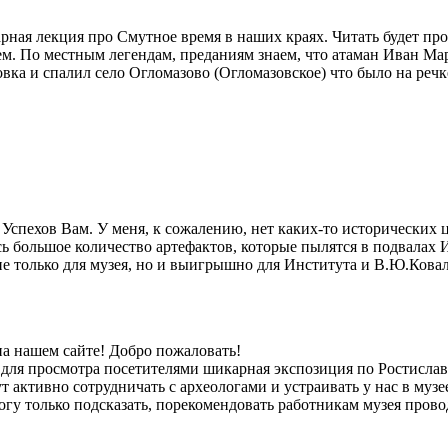
арная лекция про Смутное время в наших краях. Читать будет пр
ем. По местным легендам, преданиям знаем, что атаман Иван М
овка и спалил село Огломазово (Огломазовское) что было на речк
спехов Вам. У меня, к сожалению, нет каких-то исторических це
ь большое количество артефактов, которые пылятся в подвалах И
 только для музея, но и выигрышно для Института и В.Ю.Ковал
на нашем сайте! Добро пожаловать!
а для просмотра посетителями шикарная экспозиция по Ростисл
т активно сотрудничать с археологами и устраивать у нас в муз
могу только подсказать, порекомендовать работникам музея пров