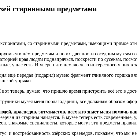
узей старинными предметами
 экспонатами, со старинными предметами, имеющими прямое отн
ируемым в нём предметам и по их древности соседним музеям го
торией края людям поднапрячься, поскрести по сусекам, посмотре
ные, у нас есть. И уверен что немало чего интересного у них в 
одня ещё передал (подарил) музею фрагмент глиняного горшка вя
онской упряжи.
 И вот теперь, думаю, что пришло время пристроить всё это в до
 Сотрудники музея меня поблагодарили, всё должным образом оф
ей, краеведов, энтузиастов, всех кто знает меня помочь на
 озерчан из старины найдётся. В музее теперь есть современные
есть знакомые специалисты, которые могут эти предметы правиль
ус и востребованность озёрских краеведов, покажем, что мы не