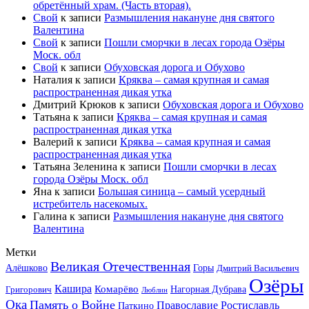
обретённый храм. (Часть вторая).
Свой
к записи
Размышления накануне дня святого
Валентина
Свой
к записи
Пошли сморчки в лесах города Озёры
Моск. обл
Свой
к записи
Обуховская дорога и Обухово
Наталия
к записи
Кряква – самая крупная и самая
распространенная дикая утка
Дмитрий Крюков
к записи
Обуховская дорога и Обухово
Татьяна
к записи
Кряква – самая крупная и самая
распространенная дикая утка
Валерий
к записи
Кряква – самая крупная и самая
распространенная дикая утка
Татьяна Зеленина
к записи
Пошли сморчки в лесах
города Озёры Моск. обл
Яна
к записи
Большая синица – самый усердный
истребитель насекомых.
Галина
к записи
Размышления накануне дня святого
Валентина
Метки
Великая Отечественная
Горы
Алёшково
Дмитрий Васильевич
Озёры
Кашира
Комарёво
Григорович
Нагорная Дубрава
Люблин
Ока
Память о Войне
Православие
Ростиславль
Паткино