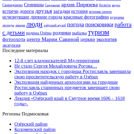
архив Пирязева
Сенницы
болота
Свиридоново
видео
Сыроватко
друзья
дороги
загадки
история
встречи
история спорта
исчезнувшие древние города
красивые фотографии
курганы
люди
работа
погода
поисковики
легенды
лекции
озёрский музей
туризм
с детьми
родники
родина Озёры
рыбалка
центр Марии Савиной
экология
фотоохота
церкви
экскурсия
Последние материалы
12-й слет кладоискателей Мд-территория
Не стало Сергея Михайловича Рогова…
Экспозиция находок с городища Ростиславль завершила
свою просветительскую работу в Озёрах
Экспозиция найденных археологами на городище
Ростиславль старинных предметов завершает свою
работу в Озёрах
Лекция «Озёрский край в Смутное время 1606 – 1618
годы».
Регионы Подмосковья
Озёрский район
Коломенский район