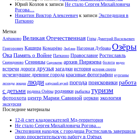
Юрий Козлов
к записи
Не стало Сергея Михайловича
Рогова…
Никитин Виктор Алексеевич
к записи
Экспедиция в
Паткино
Метки
Великая Отечественная
Горы
Алёшково
Дмитрий Васильевич
Озёры
Кашира
Комарёво
Григорович
Нагорная Дубрава
Люблин
Ока
Память о Войне
Православие
Ростиславль
Паткино
архив Пирязева
Сенницы
болота
Свиридоново
видео
Сыроватко
друзья
дороги
загадки
история
встречи
история спорта
исчезнувшие древние города
красивые фотографии
курганы
люди
работа
погода
поисковики
легенды
лекции
озёрский музей
туризм
с детьми
родники
родина Озёры
рыбалка
центр Марии Савиной
экология
фотоохота
церкви
экскурсия
Последние материалы
12-й слет кладоискателей Мд-территория
Не стало Сергея Михайловича Рогова…
Экспозиция находок с городища Ростиславль завершила
свою просветительскую работу в Озёрах