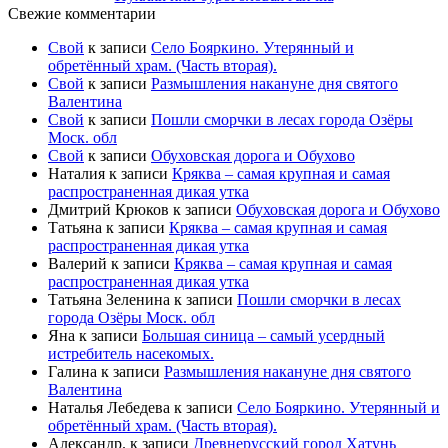
Свежие комментарии
Свой
к записи
Село Бояркино. Утерянный и
обретённый храм. (Часть вторая).
Свой
к записи
Размышления накануне дня святого
Валентина
Свой
к записи
Пошли сморчки в лесах города Озёры
Моск. обл
Свой
к записи
Обуховская дорога и Обухово
Наталия
к записи
Кряква – самая крупная и самая
распространенная дикая утка
Дмитрий Крюков
к записи
Обуховская дорога и Обухово
Татьяна
к записи
Кряква – самая крупная и самая
распространенная дикая утка
Валерий
к записи
Кряква – самая крупная и самая
распространенная дикая утка
Татьяна Зеленина
к записи
Пошли сморчки в лесах
города Озёры Моск. обл
Яна
к записи
Большая синица – самый усердный
истребитель насекомых.
Галина
к записи
Размышления накануне дня святого
Валентина
Наталья Лебедева
к записи
Село Бояркино. Утерянный и
обретённый храм. (Часть вторая).
Александр.
к записи
Древнерусский город Хатунь