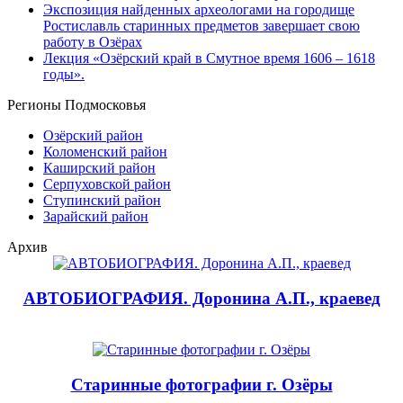
Экспозиция найденных археологами на городище
Ростиславль старинных предметов завершает свою
работу в Озёрах
Лекция «Озёрский край в Смутное время 1606 – 1618
годы».
Регионы Подмосковья
Озёрский район
Коломенский район
Каширский район
Серпуховской район
Ступинский район
Зарайский район
Архив
АВТОБИОГРАФИЯ. Доронина А.П., краевед
Старинные фотографии г. Озёры