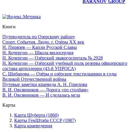
Юридическое сопровождение сайта —
BARANOV GROUP
Книги
Путеводитель по Озерскому району
Спорт. События. Люди. г. Озёры XX век
Н. Пирязев — Капли Русской Славы
Н. Кочергин — Школа милосердия
Н. Кочергин — Озёрский эвакогоспиталь № 2928
Н. Кочергин — Озёрский учебный полк резерва офицерского
состава артиллерии (43-й УПРОСА)
С. Шибанова — Озёры и озёрские текстильщики в годы
Великой Отечественной войны
Путевые заметки краеведа А. Н. Горелова
В. И. Овсянников — Дорога «по столбам»
В. И. Овсянников — И сделалась мгла
Карты
Карта Шуберта (1860)
Карты ГенШтаба СССР (1987)
Карта краеведения