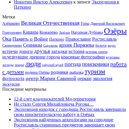
Никитин Виктор Алексеевич
к записи
Экспедиция в
Паткино
Метки
Великая Отечественная
Горы
Алёшково
Дмитрий Васильевич
Озёры
Кашира
Комарёво
Григорович
Нагорная Дубрава
Люблин
Ока
Память о Войне
Православие
Ростиславль
Паткино
архив Пирязева
Сенницы
болота
Свиридоново
видео
Сыроватко
друзья
дороги
загадки
история
встречи
история спорта
исчезнувшие древние города
красивые фотографии
курганы
люди
работа
погода
поисковики
легенды
лекции
озёрский музей
туризм
с детьми
родники
родина Озёры
рыбалка
центр Марии Савиной
экология
фотоохота
церкви
экскурсия
Последние материалы
12-й слет кладоискателей Мд-территория
Не стало Сергея Михайловича Рогова…
Экспозиция находок с городища Ростиславль завершила
свою просветительскую работу в Озёрах
Экспозиция найденных археологами на городище
Ростиславль старинных предметов завершает свою