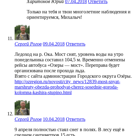
Харитонов Юрий
07.04.2018
Ответить
Только на тебя и твои многолетние наблюдения и
ориентируемся, Михалыч!
Сергей Рогов
09.04.2018
Ответить
Ледоход на р. Ока. Мост снят, уровень воды на утро
понедельника составил 104,5 м. Временно отменены
рейсы автобуса «Озеры — мост». Переправа будет
организована после прохода льда.
Взято с сайта администрации Городского округа Озёры.
http://ozregion.ru/novosti/city_news/12839-most-snyat-
marshruty-obezda-prohodyat-cherez-sosednie-goroda-
kolomna-kashira-stupino.html
Сергей Рогов
10.04.2018
Ответить
9 апреля полностью стаял снег в полях. В лесу ещё в
среднем сантиметров 15 есть.