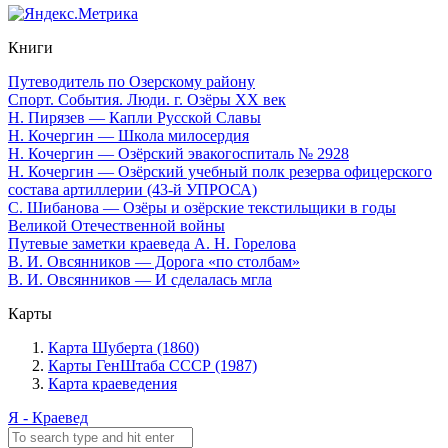
Книги
Путеводитель по Озерскому району
Спорт. События. Люди. г. Озёры XX век
Н. Пирязев — Капли Русской Славы
Н. Кочергин — Школа милосердия
Н. Кочергин — Озёрский эвакогоспиталь № 2928
Н. Кочергин — Озёрский учебный полк резерва офицерского
состава артиллерии (43-й УПРОСА)
С. Шибанова — Озёры и озёрские текстильщики в годы
Великой Отечественной войны
Путевые заметки краеведа А. Н. Горелова
В. И. Овсянников — Дорога «по столбам»
В. И. Овсянников — И сделалась мгла
Карты
Карта Шуберта (1860)
Карты ГенШтаба СССР (1987)
Карта краеведения
Я - Краевед