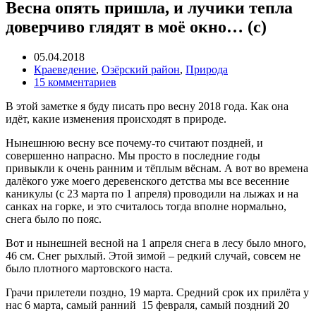
Весна опять пришла, и лучики тепла
доверчиво глядят в моё окно… (с)
05.04.2018
Краеведение
,
Озёрский район
,
Природа
15 комментариев
В этой заметке я буду писать про весну 2018 года. Как она
идёт, какие изменения происходят в природе.
Нынешнюю весну все почему-то считают поздней, и
совершенно напрасно. Мы просто в последние годы
привыкли к очень ранним и тёплым вёснам. А вот во времена
далёкого уже моего деревенского детства мы все весенние
каникулы (с 23 марта по 1 апреля) проводили на лыжах и на
санках на горке, и это считалось тогда вполне нормально,
снега было по пояс.
Вот и нынешней весной на 1 апреля снега в лесу было много,
46 см. Снег рыхлый. Этой зимой – редкий случай, совсем не
было плотного мартовского наста.
Грачи прилетели поздно, 19 марта. Средний срок их прилёта у
нас 6 марта, самый ранний 15 февраля, самый поздний 20