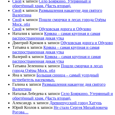
Свой
к записи
Село Бояркино. Утерянный и
обретённый храм. (Часть вторая).
Свой
к записи
Размышления накануне дня святого
Валентина
Свой
к записи
Пошли сморчки в лесах города Озёры
Моск. обл
Свой
к записи
Обуховская дорога и Обухово
Наталия
к записи
Кряква – самая крупная и самая
распространенная дикая утка
Дмитрий Крюков
к записи
Обуховская дорога и Обухово
Татьяна
к записи
Кряква – самая крупная и самая
распространенная дикая утка
Валерий
к записи
Кряква – самая крупная и самая
распространенная дикая утка
Татьяна Зеленина
к записи
Пошли сморчки в лесах
города Озёры Моск. обл
Яна
к записи
Большая синица – самый усердный
истребитель насекомых.
Галина
к записи
Размышления накануне дня святого
Валентина
Наталья Лебедева
к записи
Село Бояркино. Утерянный и
обретённый храм. (Часть вторая).
Александр.
к записи
Древнерусский город Хатунь
Юрий Козлов
к записи
Не стало Сергея Михайловича
Рогова…