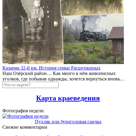
Казарма 32-й км. История семьи Расщупкиных
Наш Озёрский район… Как много в нём живописных
уголков, где побывав однажды, хочется вернуться вновь…
Карта краеведения
Фотография недели
Пухляк или буроголовая гаичка
Свежие комментарии