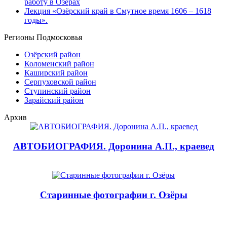
работу в Озёрах
Лекция «Озёрский край в Смутное время 1606 – 1618
годы».
Регионы Подмосковья
Озёрский район
Коломенский район
Каширский район
Серпуховской район
Ступинский район
Зарайский район
Архив
АВТОБИОГРАФИЯ. Доронина А.П., краевед
Старинные фотографии г. Озёры