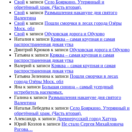
Свой
к записи
Село Бояркино. Утерянный и
обретённый храм. (Часть вторая).
Свой
к записи
Размышления накануне дня святого
Валентина
Свой
к записи
Пошли сморчки в лесах города Озёры
Моск. обл
Свой
к записи
Обуховская дорога и Обухово
Наталия
к записи
Кряква – самая крупная и самая
распространенная дикая утка
Дмитрий Крюков
к записи
Обуховская дорога и Обухово
Татьяна
к записи
Кряква – самая крупная и самая
распространенная дикая утка
Валерий
к записи
Кряква – самая крупная и самая
распространенная дикая утка
Татьяна Зеленина
к записи
Пошли сморчки в лесах
города Озёры Моск. обл
Яна
к записи
Большая синица – самый усердный
истребитель насекомых.
Галина
к записи
Размышления накануне дня святого
Валентина
Наталья Лебедева
к записи
Село Бояркино. Утерянный и
обретённый храм. (Часть вторая).
Александр.
к записи
Древнерусский город Хатунь
Юрий Козлов
к записи
Не стало Сергея Михайловича
Рогова…