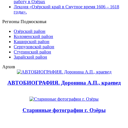
работу в Озёрах
Лекция «Озёрский край в Смутное время 1606 – 1618
годы».
Регионы Подмосковья
Озёрский район
Коломенский район
Каширский район
Серпуховской район
Ступинский район
Зарайский район
Архив
АВТОБИОГРАФИЯ. Доронина А.П., краевед
Старинные фотографии г. Озёры