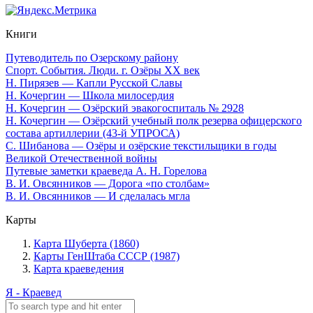
Книги
Путеводитель по Озерскому району
Спорт. События. Люди. г. Озёры XX век
Н. Пирязев — Капли Русской Славы
Н. Кочергин — Школа милосердия
Н. Кочергин — Озёрский эвакогоспиталь № 2928
Н. Кочергин — Озёрский учебный полк резерва офицерского
состава артиллерии (43-й УПРОСА)
С. Шибанова — Озёры и озёрские текстильщики в годы
Великой Отечественной войны
Путевые заметки краеведа А. Н. Горелова
В. И. Овсянников — Дорога «по столбам»
В. И. Овсянников — И сделалась мгла
Карты
Карта Шуберта (1860)
Карты ГенШтаба СССР (1987)
Карта краеведения
Я - Краевед