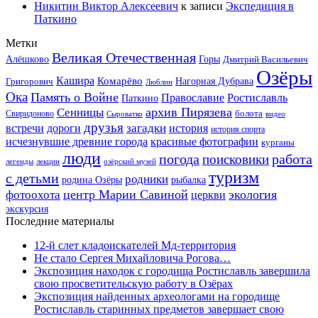
Никитин Виктор Алексеевич
к записи
Экспедиция в
Паткино
Метки
Великая Отечественная
Горы
Алёшково
Дмитрий Васильевич
Озёры
Кашира
Комарёво
Григорович
Нагорная Дубрава
Люблин
Ока
Память о Войне
Православие
Ростиславль
Паткино
архив Пирязева
Сенницы
болота
Свиридоново
видео
Сыроватко
друзья
дороги
загадки
история
встречи
история спорта
исчезнувшие древние города
красивые фотографии
курганы
люди
работа
погода
поисковики
легенды
лекции
озёрский музей
туризм
с детьми
родники
родина Озёры
рыбалка
центр Марии Савиной
экология
фотоохота
церкви
экскурсия
Последние материалы
12-й слет кладоискателей Мд-территория
Не стало Сергея Михайловича Рогова…
Экспозиция находок с городища Ростиславль завершила
свою просветительскую работу в Озёрах
Экспозиция найденных археологами на городище
Ростиславль старинных предметов завершает свою