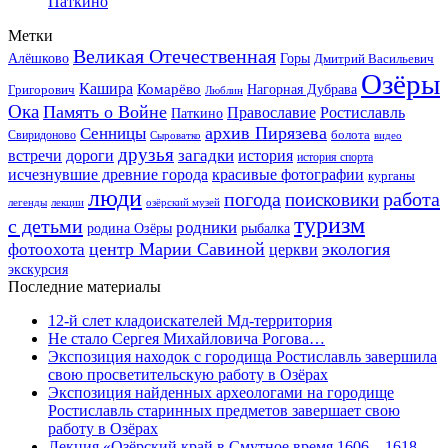
Паткино
Метки
Великая Отечественная
Горы
Алёшково
Дмитрий Васильевич
Озёры
Кашира
Комарёво
Григорович
Нагорная Дубрава
Люблин
Ока
Память о Войне
Православие
Ростиславль
Паткино
архив Пирязева
Сенницы
болота
Свиридоново
видео
Сыроватко
друзья
дороги
загадки
история
встречи
история спорта
исчезнувшие древние города
красивые фотографии
курганы
люди
работа
погода
поисковики
легенды
лекции
озёрский музей
туризм
с детьми
родники
родина Озёры
рыбалка
центр Марии Савиной
экология
фотоохота
церкви
экскурсия
Последние материалы
12-й слет кладоискателей Мд-территория
Не стало Сергея Михайловича Рогова…
Экспозиция находок с городища Ростиславль завершила
свою просветительскую работу в Озёрах
Экспозиция найденных археологами на городище
Ростиславль старинных предметов завершает свою
работу в Озёрах
Лекция «Озёрский край в Смутное время 1606 – 1618