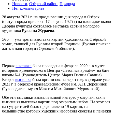
Новости
,
Озёрский район
,
Природа
Нет комментариев
28 августа 2021 г. на праздновании дня города в Озёрах
(статус города присвоен 17 августа 1925 г) на площадке около
Дворца культуры состоялась выставка картин молодого
художника
Руслана Жураева
.
Это — уже третья выставка картин художника на Озёрской
земле, ставшей для Руслана второй Родиной. (Руслан приехал
жить в наш город из Орловской области).
Первая
выставка
была проведена в феврале 2020 г. в музее
историко-краеведческого Центра «Летопись времён» на базе
школы №1 (Руководитель Центра Мария Гиевна Савина).
Вторая
выставка
была организована через год, в феврале уже
2021 г. в озёрском краеведческом музее им. А.П. Дорониной
(Руководитель музея Максим Михайлович Муромский).
Обе эти выставки вызвали живой интерес у озерчан, как и
нынешняя выставка картин под открытым небом. На этот раз
на суд зрителей было представлено 19 картин, на
большинстве которых художник изобразил сюжеты и пейзажи