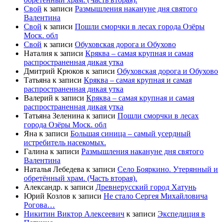
Свой
к записи
Размышления накануне дня святого
Валентина
Свой
к записи
Пошли сморчки в лесах города Озёры
Моск. обл
Свой
к записи
Обуховская дорога и Обухово
Наталия
к записи
Кряква – самая крупная и самая
распространенная дикая утка
Дмитрий Крюков
к записи
Обуховская дорога и Обухово
Татьяна
к записи
Кряква – самая крупная и самая
распространенная дикая утка
Валерий
к записи
Кряква – самая крупная и самая
распространенная дикая утка
Татьяна Зеленина
к записи
Пошли сморчки в лесах
города Озёры Моск. обл
Яна
к записи
Большая синица – самый усердный
истребитель насекомых.
Галина
к записи
Размышления накануне дня святого
Валентина
Наталья Лебедева
к записи
Село Бояркино. Утерянный и
обретённый храм. (Часть вторая).
Александр.
к записи
Древнерусский город Хатунь
Юрий Козлов
к записи
Не стало Сергея Михайловича
Рогова…
Никитин Виктор Алексеевич
к записи
Экспедиция в