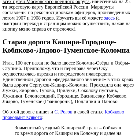
всех путей Московского военного округа
, нанесённых на 25-
ти верстовую карту Европейской России. Маршруты
составлены по рекогносцировкам офицеров, произведённых
летом 1907 и 1908 годов. Изучить вы её можете
здесь
(а
быстрый переход к страницам можно осуществить, нажав на
кнопку меню справа от стрелочек).
Старая дорога Кашира-Городище-
Кобяково-Лядово-Туменское-Коломна
Итак, 100 лет назад не было шоссе Коломна-Озёры и Озёры-
Ступино. Предположу, что и переправа через Оку
осуществлялась изредка и посредством плавсредств.
Единственной дорогой «федерального значения» в этих краях
была дорога Серпухов-Кашира-Коломна. Проходила она через
Лужки, Зиброво, Турово, Прилуки, Соколову пустынь,
Лужники, Белопесоцкий, Городище, Васильевку, Кобяково,
Лядово, Туменское (Грайвороны), Подлипки и Паново.
Об этой дороге пишет и
С. Рогов
в своей статье
Кобяково
прокормит всякого
:
Знаменитый уездный Каширский тракт – бойкая в
то время дорога от Каширы на Коломну и далее на