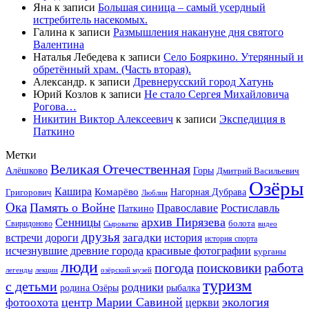
Яна
к записи
Большая синица – самый усердный
истребитель насекомых.
Галина
к записи
Размышления накануне дня святого
Валентина
Наталья Лебедева
к записи
Село Бояркино. Утерянный и
обретённый храм. (Часть вторая).
Александр.
к записи
Древнерусский город Хатунь
Юрий Козлов
к записи
Не стало Сергея Михайловича
Рогова…
Никитин Виктор Алексеевич
к записи
Экспедиция в
Паткино
Метки
Великая Отечественная
Горы
Алёшково
Дмитрий Васильевич
Озёры
Кашира
Комарёво
Григорович
Нагорная Дубрава
Люблин
Ока
Память о Войне
Православие
Ростиславль
Паткино
архив Пирязева
Сенницы
болота
Свиридоново
видео
Сыроватко
друзья
дороги
загадки
история
встречи
история спорта
исчезнувшие древние города
красивые фотографии
курганы
люди
работа
погода
поисковики
легенды
лекции
озёрский музей
туризм
с детьми
родники
родина Озёры
рыбалка
центр Марии Савиной
экология
фотоохота
церкви