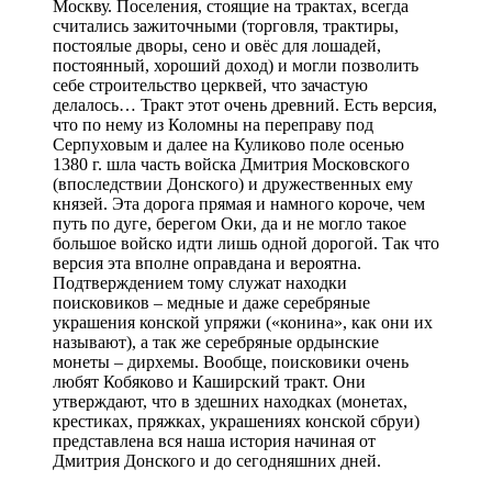
Москву. Поселения, стоящие на трактах, всегда
считались зажиточными (торговля, трактиры,
постоялые дворы, сено и овёс для лошадей,
постоянный, хороший доход) и могли позволить
себе строительство церквей, что зачастую
делалось… Тракт этот очень древний. Есть версия,
что по нему из Коломны на переправу под
Серпуховым и далее на Куликово поле осенью
1380 г. шла часть войска Дмитрия Московского
(впоследствии Донского) и дружественных ему
князей. Эта дорога прямая и намного короче, чем
путь по дуге, берегом Оки, да и не могло такое
большое войско идти лишь одной дорогой. Так что
версия эта вполне оправдана и вероятна.
Подтверждением тому служат находки
поисковиков – медные и даже серебряные
украшения конской упряжи («конина», как они их
называют), а так же серебряные ордынские
монеты – дирхемы. Вообще, поисковики очень
любят Кобяково и Каширский тракт. Они
утверждают, что в здешних находках (монетах,
крестиках, пряжках, украшениях конской сбруи)
представлена вся наша история начиная от
Дмитрия Донского и до сегодняшних дней.