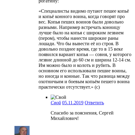
рогатину:
«Специалисты видимо путают пешее копьё
и копьё конного воина, когда говорят про
вес. Копья пеших воинов были довольно
разными. Например встречать конницу
лучше было на копья с широким лезвием
(пером), чтобы нанести широкие раны
лошади. Что бы вывести её из строя. В
довольно позднее время, где то в 15 веке
появился вариант копья — совня, у которого
лезвие длинной до 60 см и ширина 12-14 см.
Им можно было и колоть и рубить. В
основном его использовали пешие воины,
но иногда и конные. Так что разница между
охотничьим и боевым копьём пешего воина
практически отсутствует.» (с)
Свой
05.11.2019
Ответить
Спасибо за пояснения, Сергей
Михайлович!