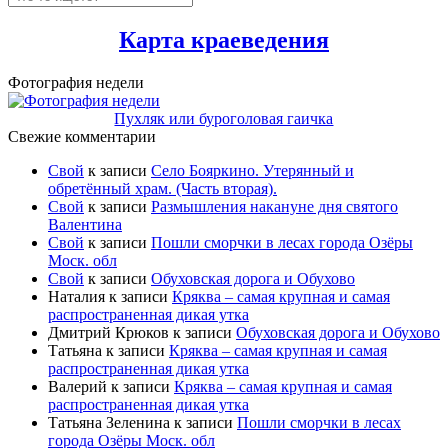
Карта краеведения
Фотография недели
Пухляк или буроголовая гаичка
Свежие комментарии
Свой
к записи
Село Бояркино. Утерянный и
обретённый храм. (Часть вторая).
Свой
к записи
Размышления накануне дня святого
Валентина
Свой
к записи
Пошли сморчки в лесах города Озёры
Моск. обл
Свой
к записи
Обуховская дорога и Обухово
Наталия
к записи
Кряква – самая крупная и самая
распространенная дикая утка
Дмитрий Крюков
к записи
Обуховская дорога и Обухово
Татьяна
к записи
Кряква – самая крупная и самая
распространенная дикая утка
Валерий
к записи
Кряква – самая крупная и самая
распространенная дикая утка
Татьяна Зеленина
к записи
Пошли сморчки в лесах
города Озёры Моск. обл