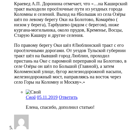
Краевед А.П. Доронина отмечает, что «…на Каширский
тракт выходили просёлочные пути из уездных города
Коломны и селений. Выход на #Большак из села Озёры
шёл по левому берегу Оки на Болотово, Комарёво (
низом у берега), Тарбушево (рядом с берегом), ниже
кургана-могильника, около прудов, Кременье, Восцы,
Старую Каширу и другие селения.
По правому берегу Оки шёл #Люблинский тракт с его
просёлочными дорогами. От уездов Тульской губернии
тракт шёл на бывший город Люблин, проходил
пристань на Оке с паромной переправой на Болотово, в
селе Озёры он шёл по Большой (Главной), а затем
Коломенской улице, бугор железнодорожной насыпи,
железнодорожный мост, направляясь на восток через
село Горы на Коломну и Москву».»
Свой
05.11.2019
Ответить
Елена, спасибо, дополнил статью!