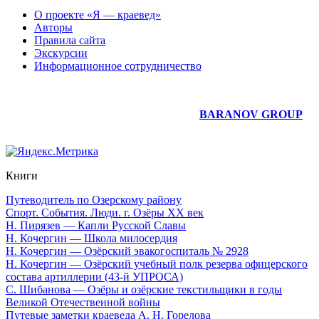
О проекте «Я — краевед»
Авторы
Правила сайта
Экскурсии
Информационное сотрудничество
Юридическое сопровождение сайта —
BARANOV GROUP
Книги
Путеводитель по Озерскому району
Спорт. События. Люди. г. Озёры XX век
Н. Пирязев — Капли Русской Славы
Н. Кочергин — Школа милосердия
Н. Кочергин — Озёрский эвакогоспиталь № 2928
Н. Кочергин — Озёрский учебный полк резерва офицерского
состава артиллерии (43-й УПРОСА)
С. Шибанова — Озёры и озёрские текстильщики в годы
Великой Отечественной войны
Путевые заметки краеведа А. Н. Горелова