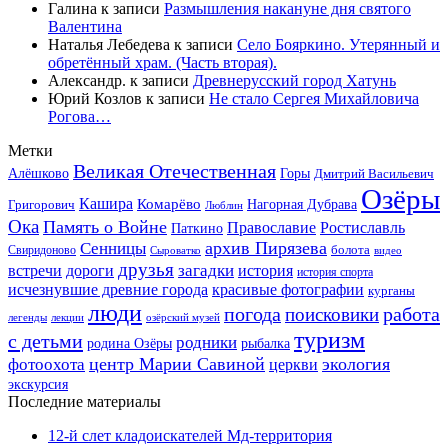
Галина
к записи
Размышления накануне дня святого
Валентина
Наталья Лебедева
к записи
Село Бояркино. Утерянный и
обретённый храм. (Часть вторая).
Александр.
к записи
Древнерусский город Хатунь
Юрий Козлов
к записи
Не стало Сергея Михайловича
Рогова…
Метки
Великая Отечественная
Горы
Алёшково
Дмитрий Васильевич
Озёры
Кашира
Комарёво
Григорович
Нагорная Дубрава
Люблин
Ока
Память о Войне
Православие
Ростиславль
Паткино
архив Пирязева
Сенницы
болота
Свиридоново
видео
Сыроватко
друзья
дороги
загадки
история
встречи
история спорта
исчезнувшие древние города
красивые фотографии
курганы
люди
работа
погода
поисковики
легенды
лекции
озёрский музей
туризм
с детьми
родники
родина Озёры
рыбалка
центр Марии Савиной
экология
фотоохота
церкви
экскурсия
Последние материалы
12-й слет кладоискателей Мд-территория