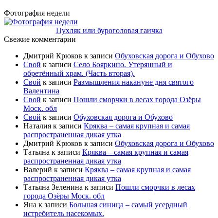
Фотография недели
Пухляк или буроголовая гаичка
Свежие комментарии
Дмитрий Крюков
к записи
Обуховская дорога и Обухово
Свой
к записи
Село Бояркино. Утерянный и
обретённый храм. (Часть вторая).
Свой
к записи
Размышления накануне дня святого
Валентина
Свой
к записи
Пошли сморчки в лесах города Озёры
Моск. обл
Свой
к записи
Обуховская дорога и Обухово
Наталия
к записи
Кряква – самая крупная и самая
распространенная дикая утка
Дмитрий Крюков
к записи
Обуховская дорога и Обухово
Татьяна
к записи
Кряква – самая крупная и самая
распространенная дикая утка
Валерий
к записи
Кряква – самая крупная и самая
распространенная дикая утка
Татьяна Зеленина
к записи
Пошли сморчки в лесах
города Озёры Моск. обл
Яна
к записи
Большая синица – самый усердный
истребитель насекомых.