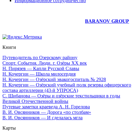
Информационное сотрудничество
Юридическое сопровождение сайта —
BARANOV GROUP
Книги
Путеводитель по Озерскому району
Спорт. События. Люди. г. Озёры XX век
Н. Пирязев — Капли Русской Славы
Н. Кочергин — Школа милосердия
Н. Кочергин — Озёрский эвакогоспиталь № 2928
Н. Кочергин — Озёрский учебный полк резерва офицерского
состава артиллерии (43-й УПРОСА)
С. Шибанова — Озёры и озёрские текстильщики в годы
Великой Отечественной войны
Путевые заметки краеведа А. Н. Горелова
В. И. Овсянников — Дорога «по столбам»
В. И. Овсянников — И сделалась мгла
Карты