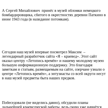
А Сергей Михайлович принёс в музей обломки немецкого
бомбардировщика, сбитого в окрестностях деревни Паткино в
июне 1943 года (в назидание потомкам).
Сегодня наш музей впервые посмотрел Максим –
легендарный разработчик сайта «Я – краевед». Этот сайт
оказал центру «Летопись времён» и нашему молодому музею
большую информационную поддержку. Это благодаря
заметкам и статьям, размещаемым на сайте, озерчане узнали о
центре «Летопись времён», а энтузиасты со всей округи несут
в наш музей предметы быта наших предков.
Побеседовали (не виделись давно), обсудили планы
дальнейшей краеведческой работы, ведь скоро уже начнётся