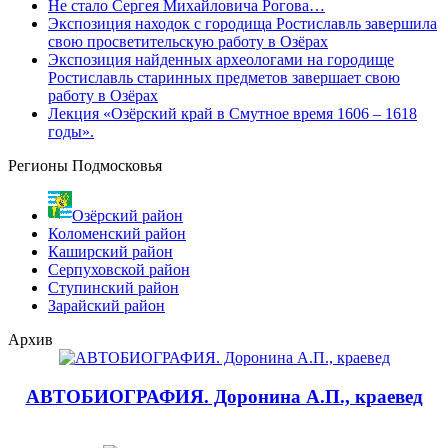
Не стало Сергея Михайловича Рогова…
Экспозиция находок с городища Ростиславль завершила
свою просветительскую работу в Озёрах
Экспозиция найденных археологами на городище
Ростиславль старинных предметов завершает свою
работу в Озёрах
Лекция «Озёрский край в Смутное время 1606 – 1618
годы».
Регионы Подмосковья
Озёрский район
Коломенский район
Каширский район
Серпуховской район
Ступинский район
Зарайский район
Архив
АВТОБИОГРАФИЯ. Доронина А.П., краевед