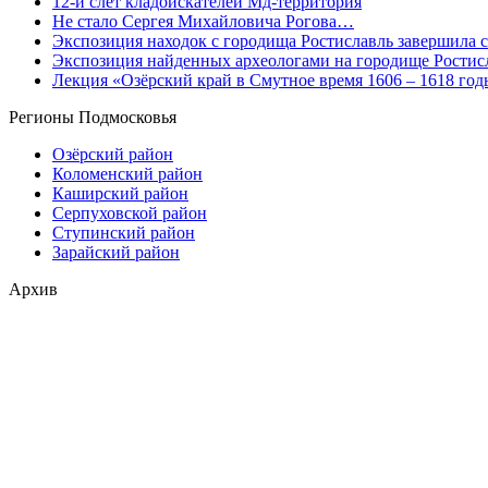
12-й слет кладоискателей Мд-территория
Не стало Сергея Михайловича Рогова…
Экспозиция находок с городища Ростиславль завершила 
Экспозиция найденных археологами на городище Ростисл
Лекция «Озёрский край в Смутное время 1606 – 1618 год
Регионы Подмосковья
Озёрский район
Коломенский район
Каширский район
Серпуховской район
Ступинский район
Зарайский район
Архив