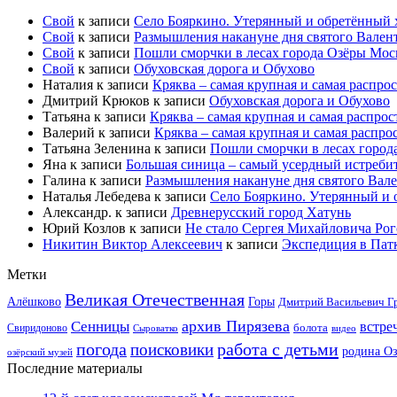
Свой
к записи
Село Бояркино. Утерянный и обретённый хр
Свой
к записи
Размышления накануне дня святого Вален
Свой
к записи
Пошли сморчки в лесах города Озёры Моск
Свой
к записи
Обуховская дорога и Обухово
Наталия
к записи
Кряква – самая крупная и самая распро
Дмитрий Крюков
к записи
Обуховская дорога и Обухово
Татьяна
к записи
Кряква – самая крупная и самая распрос
Валерий
к записи
Кряква – самая крупная и самая распро
Татьяна Зеленина
к записи
Пошли сморчки в лесах город
Яна
к записи
Большая синица – самый усердный истребит
Галина
к записи
Размышления накануне дня святого Вал
Наталья Лебедева
к записи
Село Бояркино. Утерянный и о
Александр.
к записи
Древнерусский город Хатунь
Юрий Козлов
к записи
Не стало Сергея Михайловича Ро
Никитин Виктор Алексеевич
к записи
Экспедиция в Пат
Метки
Великая Отечественная
Горы
Алёшково
Дмитрий Васильевич Г
архив Пирязева
Сенницы
встре
болота
Свиридоново
видео
Сыроватко
работа с детьми
погода
поисковики
родина О
озёрский музей
Последние материалы