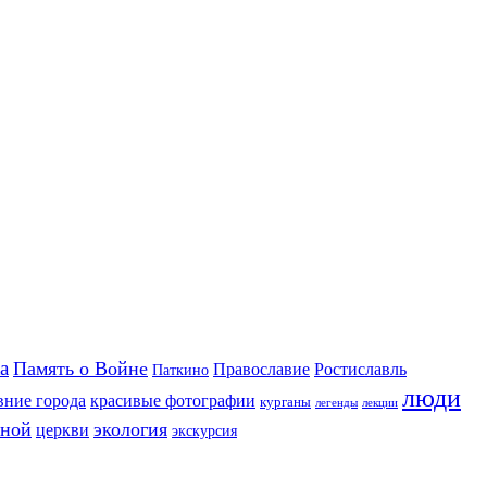
а
Память о Войне
Православие
Ростиславль
Паткино
люди
вние города
красивые фотографии
курганы
легенды
лекции
иной
экология
церкви
экскурсия