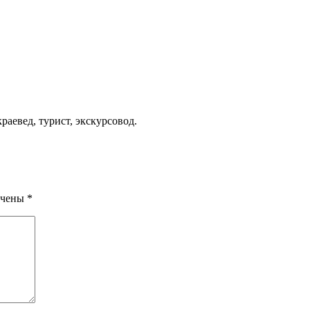
аевед, турист, экскурсовод.
ечены
*