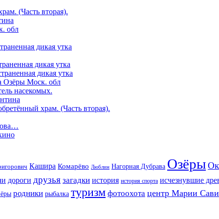
ам. (Часть вторая).
тина
. обл
страненная дикая утка
траненная дикая утка
страненная дикая утка
а Озёры Моск. обл
ель насекомых.
ентина
бретённый храм. (Часть вторая).
гова…
кино
Озёры
Ок
Кашира
Комарёво
ригорович
Нагорная Дубрава
Люблин
друзья
дороги
загадки
история
чи
исчезнувшие дре
история спорта
туризм
центр Марии Сав
родники
фотоохота
зёры
рыбалка