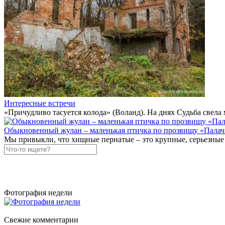
Интересные встречи
«Причудливо тасуется колода» (Воланд). На днях Судьба свел
Обыкновенный жулан – маленькая птичка по прозвищу «Палач
Мы привыкли, что хищные пернатые – это крупные, серьезные
Фотография недели
Свежие комментарии