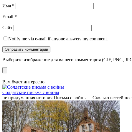
Имя
*
Email
*
Сайт
Notify me via e-mail if anyone answers my comment.
Выберите изображение для вашего комментария (GIF, PNG, JPG
Вам будет интересно
Солдатские письма с войны
не придуманная история Письма с войны… Сколько вестей нес