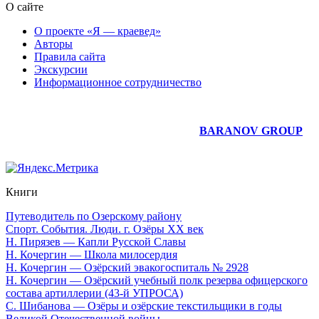
О сайте
О проекте «Я — краевед»
Авторы
Правила сайта
Экскурсии
Информационное сотрудничество
Юридическое сопровождение сайта —
BARANOV GROUP
Книги
Путеводитель по Озерскому району
Спорт. События. Люди. г. Озёры XX век
Н. Пирязев — Капли Русской Славы
Н. Кочергин — Школа милосердия
Н. Кочергин — Озёрский эвакогоспиталь № 2928
Н. Кочергин — Озёрский учебный полк резерва офицерского
состава артиллерии (43-й УПРОСА)
С. Шибанова — Озёры и озёрские текстильщики в годы
Великой Отечественной войны