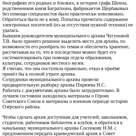
биографиях его родных и близких, в истории графа Шеина,
родственников князя Багратиона, фабрикантов Щербаковых
без помощи специалистов было практически невозможно.
Обратиться было не к кому. Попытка прочитать содержание
электронных носителей (из-за отсутствия нужной техники) не
удалась.
Бывшим руководителем муниципального архива Чугуновой
Т.В. было принято решение выделить место для архива, по
возможности его разобрать по темам и обеспечить хранение,
рассчитывая на то, что в последствии можно будет его
систематизировать при помощи отдела образования,
культуры, сотрудников местного музея.
Я считаю, что она поступила правильно, отказ в приёме
привёл бы к полной утрате архива.
Сотрудники муниципального архива провели
предварительную разборку архива Пирязева Н.С.
Работать с документами архива было затруднительно. В
лучшем состоянии находились материалы о Героях
Советского Союза и материалы о военном периоде истории
Озёрского района.
Чтобы сделать архив доступным для учителей, школьников,
студентов, работников библиотек и клубов, я обратился к
начальнику муниципального архива Сосенкову Н.М. с
предложением передать краеведческий архив в Совет