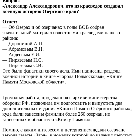
Вопрос:
-Александр Александрович, кто из краеведов создавал
военную историю Озёрского края?
Ответ:
— Об Озёрах и об озерчанах в годы ВОВ собран
значительный материал известными краеведами нашего
района:
— Дорониной А.П.
— Абрамовым В.Н.
— Авдеевым Е.И.
— Пирязевым Н.С.
— Пирязевым С.И.
Это были фанатики своего дела. Ими написаны разделы
военной истории в книге «Города Подмосковья», «Книге
Памяти Московской области».
Громадная работа, проделанная в архиве министерства
обороны РФ, позволила им подготовить и выпустить два
дополнительных издания «Книги Памяти Озёрского района»,
куда были занесены фамилии более 260 озерчан, не
занесённых в областную «Книгу Памяти».
Помню, с каким интересом и нетерпением ждали озерчане
выхода газеты «Заря», в номерах которой до издания озёрских