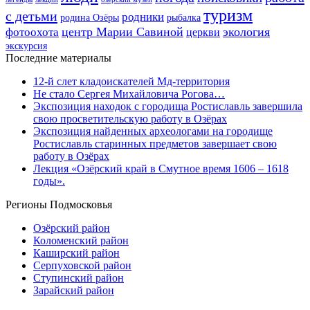
туризм
с детьми
родники
родина Озёры
рыбалка
центр Марии Савиной
экология
фотоохота
церкви
экскурсия
Последние материалы
12-й слет кладоискателей Мд-территория
Не стало Сергея Михайловича Рогова…
Экспозиция находок с городища Ростиславль завершила
свою просветительскую работу в Озёрах
Экспозиция найденных археологами на городище
Ростиславль старинных предметов завершает свою
работу в Озёрах
Лекция «Озёрский край в Смутное время 1606 – 1618
годы».
Регионы Подмосковья
Озёрский район
Коломенский район
Каширский район
Серпуховской район
Ступинский район
Зарайский район