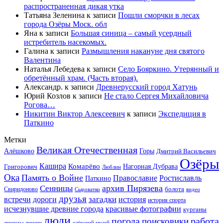
распространенная дикая утка
Татьяна Зеленина
к записи
Пошли сморчки в лесах
города Озёры Моск. обл
Яна
к записи
Большая синица – самый усердный
истребитель насекомых.
Галина
к записи
Размышления накануне дня святого
Валентина
Наталья Лебедева
к записи
Село Бояркино. Утерянный и
обретённый храм. (Часть вторая).
Александр.
к записи
Древнерусский город Хатунь
Юрий Козлов
к записи
Не стало Сергея Михайловича
Рогова…
Никитин Виктор Алексеевич
к записи
Экспедиция в
Паткино
Метки
Великая Отечественная
Горы
Алёшково
Дмитрий Васильевич
Озёры
Кашира
Комарёво
Григорович
Нагорная Дубрава
Люблин
Ока
Память о Войне
Православие
Ростиславль
Паткино
архив Пирязева
Сенницы
болота
Свиридоново
видео
Сыроватко
друзья
дороги
загадки
история
встречи
история спорта
исчезнувшие древние города
красивые фотографии
курганы
люди
работа
погода
поисковики
легенды
лекции
озёрский музей