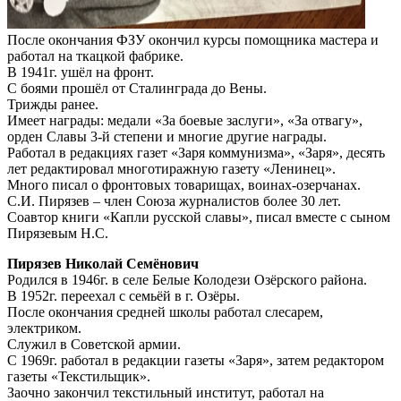
После окончания ФЗУ окончил курсы помощника мастера и
работал на ткацкой фабрике.
В 1941г. ушёл на фронт.
С боями прошёл от Сталинграда до Вены.
Трижды ранее.
Имеет награды: медали «За боевые заслуги», «За отвагу»,
орден Славы 3-й степени и многие другие награды.
Работал в редакциях газет «Заря коммунизма», «Заря», десять
лет редактировал многотиражную газету «Ленинец».
Много писал о фронтовых товарищах, воинах-озерчанах.
С.И. Пирязев – член Союза журналистов более 30 лет.
Соавтор книги «Капли русской славы», писал вместе с сыном
Пирязевым Н.С.
Пирязев Николай Семёнович
Родился в 1946г. в селе Белые Колодези Озёрского района.
В 1952г. переехал с семьёй в г. Озёры.
После окончания средней школы работал слесарем,
электриком.
Служил в Советской армии.
С 1969г. работал в редакции газеты «Заря», затем редактором
газеты «Текстильщик».
Заочно закончил текстильный институт, работал на