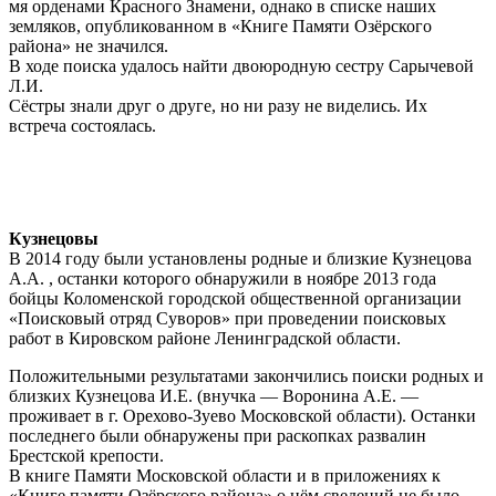
мя орденами Красного Знамени, однако в списке наших
земляков, опубликованном в «Книге Памяти Озёрского
района» не значился.
В ходе поиска удалось найти двоюродную сестру Сарычевой
Л.И.
Сёстры знали друг о друге, но ни разу не виделись. Их
встреча состоялась.
Кузнецовы
В 2014 году были установлены родные и близкие Кузнецова
А.А. , останки которого обнаружили в ноябре 2013 года
бойцы Коломенской городской общественной организации
«Поисковый отряд Суворов» при проведении поисковых
работ в Кировском районе Ленинградской области.
Положительными результатами закончились поиски родных и
близких Кузнецова И.Е. (внучка — Воронина А.Е. —
проживает в г. Орехово-Зуево Московской области). Останки
последнего были обнаружены при раскопках развалин
Брестской крепости.
В книге Памяти Московской области и в приложениях к
«Книге памяти Озёрского района» о нём сведений не было.