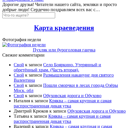
Дорогие друзья! Читатели нашего сайта, земляки и просто
добрые люди! Сердечно поздравляем всех вас с…
Карта краеведения
Фотография недели
Пухляк или буроголовая гаичка
Свежие комментарии
Свой
к записи
Село Бояркино. Утерянный и
обретённый храм. (Часть вторая).
Свой
к записи
Размышления накануне дня святого
Валентина
Свой
к записи
Пошли сморчки в лесах города Озёры
Моск. обл
Свой
к записи
Обуховская дорога и Обухово
Наталия
к записи
Кряква – самая крупная и самая
распространенная дикая утка
Дмитрий Крюков
к записи
Обуховская дорога и Обухово
Татьяна
к записи
Кряква – самая крупная и самая
распространенная дикая утка
Валерий
к записи
Кряква – самая крупная и самая