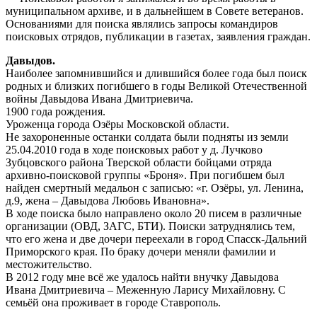
муниципальном архиве, и в дальнейшем в Совете ветеранов.
Основаниями для поиска являлись запросы командиров
поисковых отрядов, публикации в газетах, заявления граждан.
Давыдов.
Наиболее запомнившийся и длившийся более года был поиск
родных и близких погибшего в годы Великой Отечественной
войны Давыдова Ивана Дмитриевича.
1900 года рождения.
Уроженца города Озёры Московской области.
Не захороненные останки солдата были подняты из земли
25.04.2010 года в ходе поисковых работ у д. Лучково
Зубцовского района Тверской области бойцами отряда
архивно-поисковой группы «Броня». При погибшем был
найден смертный медальон с записью: «г. Озёры, ул. Ленина,
д.9, жена – Давыдова Любовь Ивановна».
В ходе поиска было направлено около 20 писем в различные
организации (ОВД, ЗАГС, БТИ). Поиски затруднялись тем,
что его жена и две дочери переехали в город Спасск-Дальний
Приморского края. По браку дочери меняли фамилии и
местожительство.
В 2012 году мне всё же удалось найти внучку Давыдова
Ивана Дмитриевича – Меженную Ларису Михайловну. С
семьёй она проживает в городе Ставрополь.