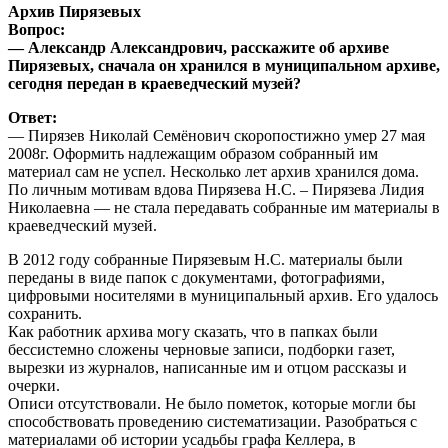
Архив Пирязевых
Вопрос:
— Александр Александрович, расскажите об архиве
Пирязевых, сначала он хранился в муниципальном архиве,
сегодня передан в краеведческий музей?
Ответ:
— Пирязев Николай Семёнович скоропостижно умер 27 мая
2008г. Оформить надлежащим образом собранный им
материал сам не успел. Несколько лет архив хранился дома.
По личным мотивам вдова Пирязева Н.С. – Пирязева Лидия
Николаевна — не стала передавать собранные им материалы в
краеведческий музей.
В 2012 году собранные Пирязевым Н.С. материалы были
переданы в виде папок с документами, фотографиями,
цифровыми носителями в муниципальный архив. Его удалось
сохранить.
Как работник архива могу сказать, что в папках были
бессистемно сложены черновые записи, подборки газет,
вырезки из журналов, написанные им и отцом рассказы и
очерки.
Описи отсутствовали. Не было пометок, которые могли бы
способствовать проведению систематизации. Разобраться с
материалами об истории усадьбы графа Келлера, в