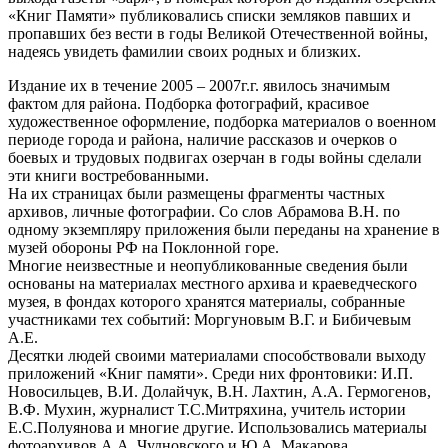
«Книг Памяти» публиковались списки земляков павших и
пропавших без вести в годы Великой Отечественной войны,
надеясь увидеть фамилии своих родных и близких.
Издание их в течение 2005 – 2007г.г. явилось значимым
фактом для района. Подборка фотографий, красивое
художественное оформление, подборка материалов о военном
периоде города и района, наличие рассказов и очерков о
боевых и трудовых подвигах озерчан в годы войны сделали
эти книги востребованными.
На их страницах были размещены фрагменты частных
архивов, личные фотографии. Со слов Абрамова В.Н. по
одному экземпляру приложения были переданы на хранение в
музей обороны РФ на Поклонной горе.
Многие неизвестные и неопубликованные сведения были
основаны на материалах местного архива и краеведческого
музея, в фондах которого хранятся материалы, собранные
участниками тех событий: Моргуновым В.Г. и Бибичевым
А.Е.
Десятки людей своими материалами способствовали выходу
приложений «Книг памяти». Среди них фронтовики: И.П.
Новосильцев, В.И. Долайчук, В.Н. Лахтин, А.А. Гермогенов,
В.Ф. Мухин, журналист Т.С.Митряхина, учитель истории
Е.С.Полуянова и многие другие. Использовались материалы
фотоархивов А.А. Чудновского и Ю.А. Макарова.