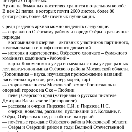
интересах Пирязевых.
Архив на бумажных носителях хранится в отдельном коробе.
В нём 21 папка, в которых почти 2600 листов, более 80
фотографий, более 320 газетных публикаций.
Среди разделов архива можно выделить следующие:
— справки по Озёрскому району и городу Озёры в различные
периоды
— воспоминания озерчан – активных участников партийного,
комсомольского и профсоюзного движений
— история и харатеристика Озёрского хлопчато – бумажного
комбината комбината «Рабочий»
— карты Коломенского уезда и смежных с ним уездов разных
лет, карта-топонимика Озёрского района Московской области.
(Топонимика – наука, изучающая происхождение названий
населённых пунктов, рек, озёр, морей, гор)
— сторожевые посты Московской земли: Ростиславль и
опорный городок на Оке – Люблин
— певец Озёрского края (материалы о русском писателе
Дмитрии Васильевиче Григоровиче)
— рассказы и очерки Пирязева С.И. и Пирязева Н.С.
— очерки, новеллы, рассказы, публикации о г. Коломне, г.
Озёры, Озёрском крае, разработки экскурсий
— почётные граждане Озёрского района Московской области
— Озёры и Озёрский район в годы Великой Отечественной