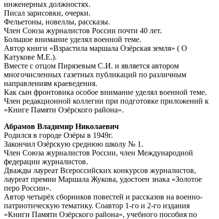
инженерных должностях.
Писал зарисовки, очерки.
Фельетоны, новеллы, рассказы.
Член Союза журналистов России почти 40 лет.
Большое внимание уделял военной теме.
Автор книги «Взрастила маршала Озёрская земля» ( О
Катукове М.Е.).
Вместе с отцом Пирязевым С.И. и является автором
многочисленных газетных публикаций по различным
направлениям краеведения.
Как сын фронтовика особое внимание уделял военной теме.
Член редакционной коллегии при подготовке приложений к
«Книге Памяти Озёрского района».
Абрамов Владимир Николаевич
Родился в городе Озёры в 1949г.
Закончил Озёрскую среднюю школу № 1.
Член Союза журналистов России, член Международной
федерации журналистов.
Дважды лауреат Всероссийских конкурсов журналистов,
лауреат премии Маршала Жукова, удостоен знака «Золотое
перо России».
Автор четырёх сборников повестей и рассказов на военно-
патриотическую тематику. Соавтор 1-го и 2-го издания
«Книги Памяти Озёрского района», учебного пособия по