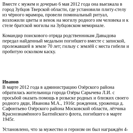
Вместе с мужем и дочерью 6 мая 2012 года она выезжала в
город Зубцов Тверской области, где установили плиту-стелу
из чёрного мрамора, провели поминальный ритуал,
возложили цветы и венок на могилу родного им человека и к
стеле братской могилы на Зубцовском мемориале.
Командир поискового отряда родственникам Давыдова
передал найденный медальон погибшего вместе с запиской,
пролежавшей в земле 70 лет; гильзу с землёй с места гибели и
пробитую осколком каску.
Иванов
В марте 2012 года в администрацию Озёрского района
обратилась жительница города Озёры Сарычева Л.И. с
просьбой оказать помощь в розыске родных и близких своего
родного дяди, Иванова М.А., 1916г. рождения, уроженца д.
Сафонтьево Озёрского района Московской области, лётчика
Краснознамённого Балтийского флота, погибшего в марте
1945г.
Установлено, что за мужество и героизм он был награждён 4-