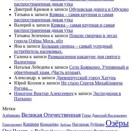
распространенная дикая утка
Дмитрий Крюков
к записи
Обуховская дорога и Обухово
Татьяна
к записи
Кряква – самая крупная и самая
распространенная дикая утка
Валерий
к записи
Кряква – самая крупная и самая
распространенная дикая утка
Татьяна Зеленина
к записи
Пошли сморчки в лесах
города Озёры Моск. обл
Яна
к записи
Большая синица – самый усердный
истребитель насекомых.
Галина
к записи
Размышления накануне дня святого
Валентина
Наталья Лебедева
к записи
Село Бояркино. Утерянный и
обретённый храм. (Часть вторая).
Александр.
к записи
Древнерусский город Хатунь
Юрий Козлов
к записи
Не стало Сергея Михайловича
Рогова…
Никитин Виктор Алексеевич
к записи
Экспедиция в
Паткино
Метки
Великая Отечественная
Горы
Алёшково
Дмитрий Васильевич
Озёры
Кашира
Комарёво
Григорович
Нагорная Дубрава
Люблин
Ока