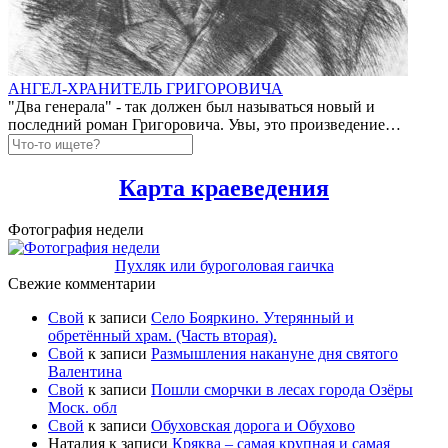
АНГЕЛ-ХРАНИТЕЛЬ ГРИГОРОВИЧА
"Два генерала" - так должен был называться новый и
последний роман Григоровича. Увы, это произведение…
Карта краеведения
Фотография недели
Пухляк или буроголовая гаичка
Свежие комментарии
Свой
к записи
Село Бояркино. Утерянный и
обретённый храм. (Часть вторая).
Свой
к записи
Размышления накануне дня святого
Валентина
Свой
к записи
Пошли сморчки в лесах города Озёры
Моск. обл
Свой
к записи
Обуховская дорога и Обухово
Наталия
к записи
Кряква – самая крупная и самая