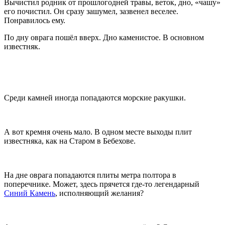
Вычистил родник от прошлогодней травы, веток, дно, «чашу»
его почистил. Он сразу зашумел, зазвенел веселее.
Понравилось ему.
По дну оврага пошёл вверх. Дно каменистое. В основном
известняк.
Среди камней иногда попадаются морские ракушки.
А вот кремня очень мало. В одном месте выходы плит
известняка, как на Старом в Бебехове.
На дне оврага попадаются плиты метра полтора в
поперечнике. Может, здесь прячется где-то легендарный
Синий Камень
, исполняющий желания?