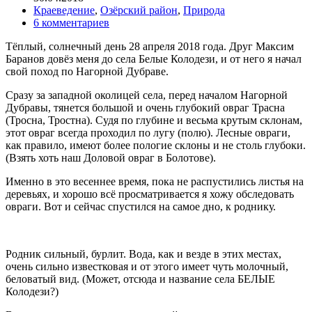
Краеведение
,
Озёрский район
,
Природа
6 комментариев
Тёплый, солнечный день 28 апреля 2018 года. Друг Максим
Баранов довёз меня до села Белые Колодези, и от него я начал
свой поход по Нагорной Дубраве.
Сразу за западной околицей села, перед началом Нагорной
Дубравы, тянется большой и очень глубокий овраг Трасна
(Тросна, Тростна). Судя по глубине и весьма крутым склонам,
этот овраг всегда проходил по лугу (полю). Лесные овраги,
как правило, имеют более пологие склоны и не столь глубоки.
(Взять хоть наш Доловой овраг в Болотове).
Именно в это весеннее время, пока не распустились листья на
деревьях, и хорошо всё просматривается я хожу обследовать
овраги. Вот и сейчас спустился на самое дно, к роднику.
Родник сильный, бурлит. Вода, как и везде в этих местах,
очень сильно известковая и от этого имеет чуть молочный,
беловатый вид. (Может, отсюда и название села БЕЛЫЕ
Колодези?)