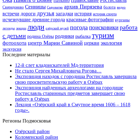
Память о Войне
Православие
Ростиславль
Паткино
архив Пирязева
Сенницы
болота
Свиридоново
видео
Сыроватко
друзья
дороги
загадки
история
встречи
история спорта
исчезнувшие древние города
красивые фотографии
курганы
люди
работа
погода
поисковики
легенды
лекции
озёрский музей
туризм
с детьми
родники
родина Озёры
рыбалка
центр Марии Савиной
экология
фотоохота
церкви
экскурсия
Последние материалы
12-й слет кладоискателей Мд-территория
Не стало Сергея Михайловича Рогова…
Экспозиция находок с городища Ростиславль завершила
свою просветительскую работу в Озёрах
Экспозиция найденных археологами на городище
Ростиславль старинных предметов завершает свою
работу в Озёрах
Лекция «Озёрский край в Смутное время 1606 – 1618
годы».
Регионы Подмосковья
Озёрский район
Коломенский район