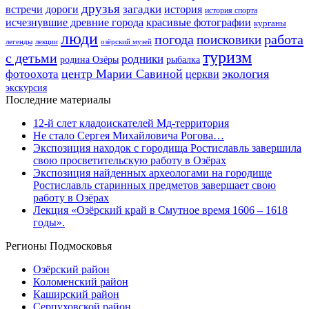
друзья
дороги
загадки
история
встречи
история спорта
исчезнувшие древние города
красивые фотографии
курганы
люди
работа
погода
поисковики
легенды
лекции
озёрский музей
туризм
с детьми
родники
родина Озёры
рыбалка
центр Марии Савиной
экология
фотоохота
церкви
экскурсия
Последние материалы
12-й слет кладоискателей Мд-территория
Не стало Сергея Михайловича Рогова…
Экспозиция находок с городища Ростиславль завершила
свою просветительскую работу в Озёрах
Экспозиция найденных археологами на городище
Ростиславль старинных предметов завершает свою
работу в Озёрах
Лекция «Озёрский край в Смутное время 1606 – 1618
годы».
Регионы Подмосковья
Озёрский район
Коломенский район
Каширский район
Серпуховской район