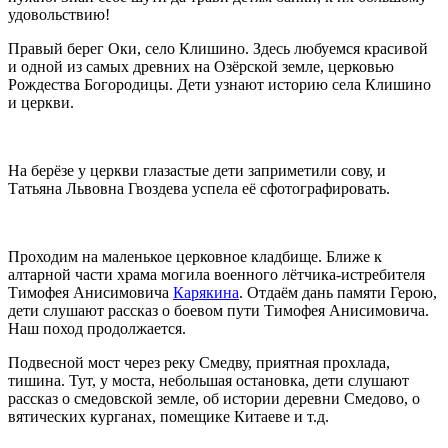
удовольствию!
Правый берег Оки, село Клишино. Здесь любуемся красивой
и одной из самых древних на Озёрской земле, церковью
Рождества Богородицы. Дети узнают историю села Клишино
и церкви.
На берёзе у церкви глазастые дети заприметили сову, и
Татьяна Львовна Гвоздева успела её сфотографировать.
Проходим на маленькое церковное кладбище. Ближе к
алтарной части храма могила военного лётчика-истребителя
Тимофея Анисимовича
Карякина
. Отдаём дань памяти Герою,
дети слушают рассказ о боевом пути Тимофея Анисимовича.
Наш поход продолжается.
Подвесной мост через реку Смедву, приятная прохлада,
тишина. Тут, у моста, небольшая остановка, дети слушают
рассказ о смедовской земле, об истории деревни Смедово, о
вятических курганах, помещике Китаеве и т.д.