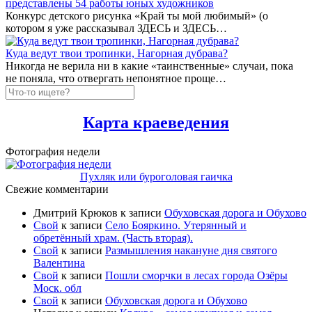
представлены 54 работы юных художников
Конкурс детского рисунка «Край ты мой любимый» (о
котором я уже рассказывал ЗДЕСЬ и ЗДЕСЬ…
Куда ведут твои тропинки, Нагорная дубрава?
Никогда не верила ни в какие «таинственные» случаи, пока
не поняла, что отвергать непонятное проще…
Карта краеведения
Фотография недели
Пухляк или буроголовая гаичка
Свежие комментарии
Дмитрий Крюков
к записи
Обуховская дорога и Обухово
Свой
к записи
Село Бояркино. Утерянный и
обретённый храм. (Часть вторая).
Свой
к записи
Размышления накануне дня святого
Валентина
Свой
к записи
Пошли сморчки в лесах города Озёры
Моск. обл
Свой
к записи
Обуховская дорога и Обухово