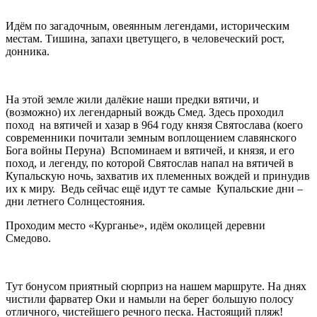
Идём по загадочным, овеянным легендами, историческим
местам. Тишина, запахи цветущего, в человеческий рост,
донника.
На этой земле жили далёкие наши предки вятичи, и
(возможно) их легендарный вождь Смед. Здесь проходил
поход на вятичей и хазар в 964 году князя Святослава (коего
современники почитали земным воплощением славянского
Бога войны Перуна) Вспоминаем и вятичей, и князя, и его
поход, и легенду, по которой Святослав напал на вятичей в
Купальскую ночь, захватив их племенных вождей и принудив
их к миру. Ведь сейчас ещё идут те самые Купальские дни –
дни летнего Солнцестояния.
Проходим место «Курганье», идём околицей деревни
Смедово.
Тут бонусом приятный сюрприз на нашем маршруте. На днях
чистили фарватер Оки и намыли на берег большую полосу
отличного, чистейшего речного песка. Настоящий пляж!