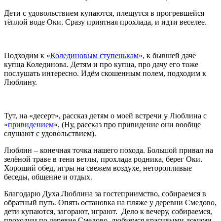
Дети с удовольствием купаются, плещутся в прогревшейся
тёплой воде Оки. Сразу приятная прохлада, и идти веселее.
Подходим к «
Колединовым ступенькам
», к бывшей даче
купца Колединова. Детям и про купца, про дачу его тоже
послушать интересно. Идём скошенным полем, подходим к
Люблину.
Тут, на «десерт», рассказ детям о моей встречи у Люблина с
«
привидением
». (Ну, рассказ про привидение они вообще
слушают с удовольствием).
Люблин – конечная точка нашего похода. Большой привал на
зелёной траве в тени ветлы, прохлада родника, берег Оки.
Хороший обед, игры на свежем воздухе, неторопливые
беседы, общение и отдых.
Благодарю Духа Люблина за гостеприимство, собираемся в
обратный путь. Опять остановка на пляже у деревни Смедово,
дети купаются, загорают, играют. Дело к вечеру, собираемся,
проходим по деревне Смедово, любуемся красивыми домами,