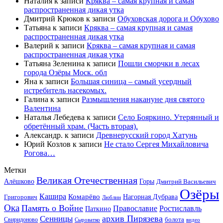
Наталия
к записи
Кряква – самая крупная и самая
распространенная дикая утка
Дмитрий Крюков
к записи
Обуховская дорога и Обухово
Татьяна
к записи
Кряква – самая крупная и самая
распространенная дикая утка
Валерий
к записи
Кряква – самая крупная и самая
распространенная дикая утка
Татьяна Зеленина
к записи
Пошли сморчки в лесах
города Озёры Моск. обл
Яна
к записи
Большая синица – самый усердный
истребитель насекомых.
Галина
к записи
Размышления накануне дня святого
Валентина
Наталья Лебедева
к записи
Село Бояркино. Утерянный и
обретённый храм. (Часть вторая).
Александр.
к записи
Древнерусский город Хатунь
Юрий Козлов
к записи
Не стало Сергея Михайловича
Рогова…
Метки
Великая Отечественная
Горы
Алёшково
Дмитрий Васильевич
Озёры
Кашира
Комарёво
Григорович
Нагорная Дубрава
Люблин
Ока
Память о Войне
Православие
Ростиславль
Паткино
архив Пирязева
Сенницы
болота
Свиридоново
видео
Сыроватко