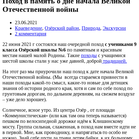
Поход в память о дне начала Великой
Отечественной войны
23.06.2021
Краеведение
,
Озёрский район
,
Природа
,
Экскурсии
2 комментария
22 июня 2021 г состоялся наш очередной поход
с учениками 9
класса Озёрской школы №6
по памятным и красивым
местам нашей малой Родины. Такие
походы
с учащимися
шестой школы стали у нас уже давней, доброй
традицией.
На этот раз мы приурочили наш поход к дате начала Великой
Отечественной войны. (Мы всегда стараемся привнести в
наши походы какой-то смысл, какие-то новые для детишек
знания об истории родного края, хотя и сам по себе поход по
грунтовым дорогам, по дальним деревням, на свежем воздухе
– уже дело хорошее).
Солнечное, ясное утро. Из центра Озёр , от площади
«Коммунистическая» (или как там она теперь называется)
пешком по велосипедной дорожке идём к Клишинскому
мосту. Группа сильная, слаженная, в поход нам вместе идти не
в первой. Мне, как проводнику, и напрягаться-то особо не
нужно. Знай себе шути да трави детям байки, к их большому