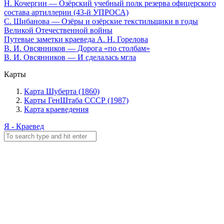
Н. Кочергин — Озёрский учебный полк резерва офицерского
состава артиллерии (43-й УПРОСА)
С. Шибанова — Озёры и озёрские текстильщики в годы
Великой Отечественной войны
Путевые заметки краеведа А. Н. Горелова
В. И. Овсянников — Дорога «по столбам»
В. И. Овсянников — И сделалась мгла
Карты
Карта Шуберта (1860)
Карты ГенШтаба СССР (1987)
Карта краеведения
Я - Краевед