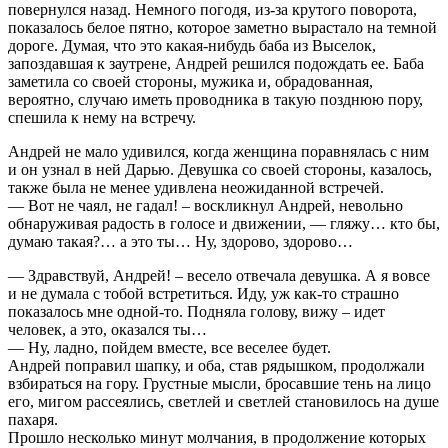
повернулся назад. Немного погодя, из-за крутого поворота,
показалось белое пятно, которое заметно вырастало на темной
дороге. Думая, что это какая-нибудь баба из Выселок,
запоздавшая к заутрене, Андрей решился подождать ее. Баба
заметила со своей стороны, мужика и, обрадованная,
вероятно, случаю иметь проводника в такую позднюю пору,
спешила к нему на встречу.
Андрей не мало удивился, когда женщина поравнялась с ним
и он узнал в ней Дарью. Девушка со своей стороны, казалось,
также была не менее удивлена неожиданной встречей.
— Вот не чаял, не гадал! – воскликнул Андрей, невольно
обнаруживая радость в голосе и движении, — гляжу… кто бы,
думаю такая?… а это ты… Ну, здорово, здорово…
— Здравствуй, Андрей! – весело отвечала девушка. А я вовсе
и не думала с тобой встретиться. Иду, уж как-то страшно
показалось мне одной-то. Подняла голову, вижу – идет
человек, а это, оказался ты…
— Ну, ладно, пойдем вместе, все веселее будет.
Андрей поправил шапку, и оба, став рядышком, продолжали
взбираться на гору. Грустные мысли, бросавшие тень на лицо
его, мигом рассеялись, светлей и светлей становилось на душе
пахаря.
Прошло несколько минут молчания, в продолжение которых