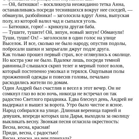
— Ой, батюшки! – воскликнула неожиданно тетка Анна,
останавливаясь посреди теснившихся вокруг нее соседей, —
обманули, разбойники! – заголосила вдруг Анна, выпуская
полу, из которой валил чад и сыпался уголь.
— Батюшки, горю! – крикнула другая баба.
— Тушите, тушите! Ой, зипун, новый зипун! Обманули!
Туши, туши! Ох! – заголосили в один голос на улице
Выселок. И все, сколько не было народу, опустив подолы,
побросали шапки и запрыгали джруг подле друга.
Как только прошел первый страх, все оглянулись к околице.
Но костра уже не было. Вдалеке лишь, посреди темной
равнины,0 слышался скрип телег и мерный топот волов,
который постепенно умолкал и терялся. Ощупывая полы
прожженной одежды и повесив головы, печально
расходились жители по домам.
Один Андрей был счастлив и весел в этот вечер. Он не
сомкнул глаз во всю ночь, никогда не встречал он так
радостно Светлого праздника. Едва блеснул день, Андрей не
выдержал и вышел за ворота. Утро было чистое и ясное.
Народ собирался на улице. Длинная вереница парней и
девушек, впереди которых шла Дарья, выходила за околицу
выкликать весну. Звонкая песня огласила окрестность:
Весна, весна, красная!
Приди, весна, с радостью!
Весна, красна, на чем приехала?