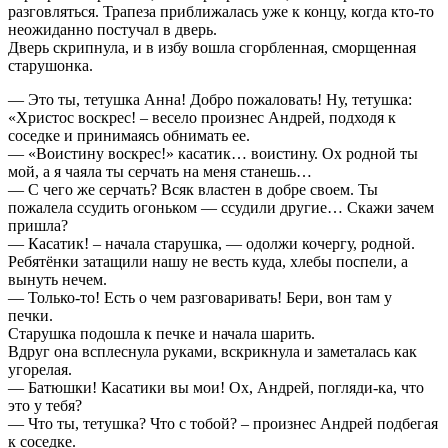
разговляться. Трапеза приближалась уже к концу, когда кто-то
неожиданно постучал в дверь.
Дверь скрипнула, и в избу вошла сгорбленная, сморщенная
старушонка.
— Это ты, тетушка Анна! Добро пожаловать! Ну, тетушка:
«Христос воскрес! – весело произнес Андрей, подходя к
соседке и принимаясь обнимать ее.
— «Воистину воскрес!» касатик… воистину. Ох родной ты
мой, а я чаяла ты серчать на меня станешь…
— С чего же серчать? Всяк властен в добре своем. Ты
пожалела ссудить огоньком — ссудили другие… Скажи зачем
пришла?
— Касатик! – начала старушка, — одолжи кочергу, родной.
Ребятёнки затащили нашу не весть куда, хлебы поспели, а
вынуть нечем.
— Только-то! Есть о чем разговаривать! Бери, вон там у
печки.
Старушка подошла к печке и начала шарить.
Вдруг она всплеснула руками, вскрикнула и заметалась как
угорелая.
— Батюшки! Касатики вы мои! Ох, Андрей, погляди-ка, что
это у тебя?
— Что ты, тетушка? Что с тобой? – произнес Андрей подбегая
к соседке.