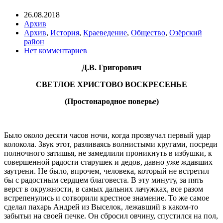
26.08.2018
Архив
Архив
,
История
,
Краеведение
,
Общество
,
Озёрский
район
Нет комментариев
Д.В. Григорович
СВЕТЛОЕ ХРИСТОВО ВОСКРЕСЕНЬЕ
(Простонародное поверье)
Было около десяти часов ночи, когда прозвучал первый удар
колокола. Звук этот, разливаясь волнистыми кругами, посреди
полночного затишья, не замедлили проникнуть в избушки, к
совершенной радости старушек и дедов, давно уже ждавших
заутрени. Не было, впрочем, человека, который не встретил
бы с радостным сердцем благовеста. В эту минуту, за пять
верст в окружности, в самых дальних лачужках, все разом
встрепенулись и сотворили крестное знамение. То же самое
сделал пахарь Андрей из Выселок, лежавший в каком-то
забытьи на своей печке. Он сбросил овчину, спустился на пол,