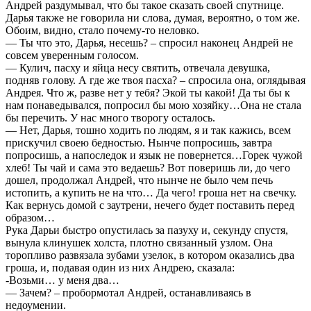
Андрей раздумывал, что бы такое сказать своей спутнице.
Дарья также не говорила ни слова, думая, вероятно, о том же.
Обоим, видно, стало почему-то неловко.
— Ты что это, Дарья, несешь? – спросил наконец Андрей не
совсем уверенным голосом.
— Кулич, пасху и яйца несу святить, отвечала девушка,
подняв голову. А где же твоя пасха? – спросила она, оглядывая
Андрея. Что ж, разве нет у тебя? Экой ты какой! Да ты бы к
нам понаведывался, попросил бы мою хозяйку…Она не стала
бы перечить. У нас много творогу осталось.
— Нет, Дарья, тошно ходить по людям, я и так кажись, всем
прискучил своею бедностью. Нынче попросишь, завтра
попросишь, а напоследок и язык не повернется…Горек чужой
хлеб! Ты чай и сама это ведаешь? Вот поверишь ли, до чего
дошел, продолжал Андрей, что нынче не было чем печь
истопить, а купить не на что… Да чего! гроша нет на свечку.
Как вернусь домой с заутрени, нечего будет поставить перед
образом…
Рука Дарьи быстро опустилась за пазуху и, секунду спустя,
вынула клинушек холста, плотно связанный узлом. Она
торопливо развязала зубами узелок, в котором оказались два
гроша, и, подавая один из них Андрею, сказала:
-Возьми… у меня два…
— Зачем? – пробормотал Андрей, останавливаясь в
недоумении.