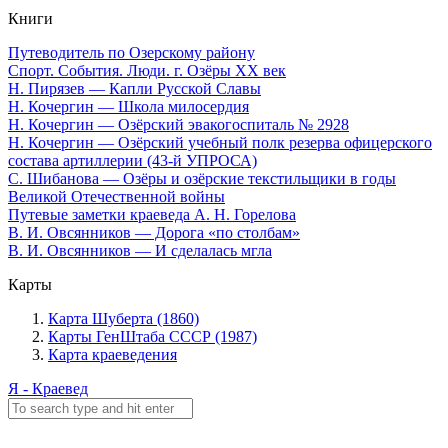
Книги
Путеводитель по Озерскому району
Спорт. События. Люди. г. Озёры XX век
Н. Пирязев — Капли Русской Славы
Н. Кочергин — Школа милосердия
Н. Кочергин — Озёрский эвакогоспиталь № 2928
Н. Кочергин — Озёрский учебный полк резерва офицерского
состава артиллерии (43-й УПРОСА)
С. Шибанова — Озёры и озёрские текстильщики в годы
Великой Отечественной войны
Путевые заметки краеведа А. Н. Горелова
В. И. Овсянников — Дорога «по столбам»
В. И. Овсянников — И сделалась мгла
Карты
Карта Шуберта (1860)
Карты ГенШтаба СССР (1987)
Карта краеведения
Я - Краевед