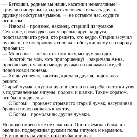
— Батюшки, родные вы наши, касатики ненаглядные! –
кричали наперерыв двадцать человек, тискаясь друг на
дружку и обступая чумаков, — не оставьте нас, ссудите
огоньком!
— Изволь! – произнес, наконец, старший из чумаков.
Сельчане, громоздясь как угорелые друг на друга,
подставляли кто руки, кто решето, кто ведро. Старик засучил
рукава и, не поворячивая головы к обступившему его народу,
прибавил:
— Много вас… не хватит помногу, мы думали один…
— Золотой ты мой, хоть пригоршенку! – закричала Анна,
просовывая отчаянно между руками и головами соседей
подол новой поневы.
— Хошь уголечек, касатик, кричала другая, подставляя
решето.
Старый чумак запустил руки в костер и выгребал остатки угля
в подставленные зипуны, подолы и шапки. Таким образом,
все были наделены.
— С Богом! – произнес отрывисто старый чумак, насупливая
брови и поворачиваясь к костру.
— С Богом – промолвили другие чумаки.
Но люди ничего уже не слышали. Они стремглав бежали к
околице, поддерживая руками полы зипунов и карманов.
Очутившись на улице, они поубавили шаг.