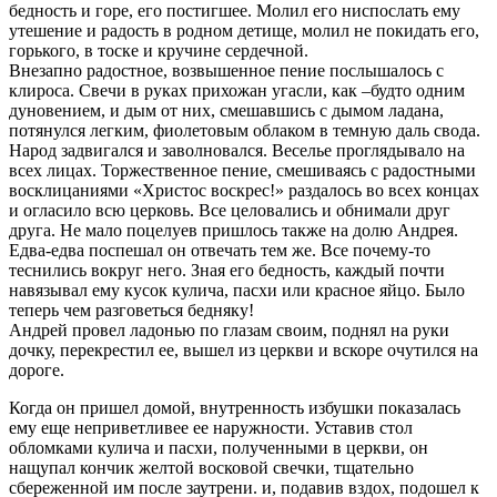
бедность и горе, его постигшее. Молил его ниспослать ему
утешение и радость в родном детище, молил не покидать его,
горького, в тоске и кручине сердечной.
Внезапно радостное, возвышенное пение послышалось с
клироса. Свечи в руках прихожан угасли, как –будто одним
дуновением, и дым от них, смешавшись с дымом ладана,
потянулся легким, фиолетовым облаком в темную даль свода.
Народ задвигался и заволновался. Веселье проглядывало на
всех лицах. Торжественное пение, смешиваясь с радостными
восклицаниями «Христос воскрес!» раздалось во всех концах
и огласило всю церковь. Все целовались и обнимали друг
друга. Не мало поцелуев пришлось также на долю Андрея.
Едва-едва поспешал он отвечать тем же. Все почему-то
теснились вокруг него. Зная его бедность, каждый почти
навязывал ему кусок кулича, пасхи или красное яйцо. Было
теперь чем разговеться бедняку!
Андрей провел ладонью по глазам своим, поднял на руки
дочку, перекрестил ее, вышел из церкви и вскоре очутился на
дороге.
Когда он пришел домой, внутренность избушки показалась
ему еще неприветливее ее наружности. Уставив стол
обломками кулича и пасхи, полученными в церкви, он
нащупал кончик желтой восковой свечки, тщательно
сбереженной им после заутрени. и, подавив вздох, подошел к