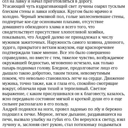
сел на лавку и начал приготовляться в дорогу.
Угасающий чуть вздрагивающий свет лучины озарял тусклым
блеском стены и лавки избушки. Кругом было мрачно и
холодно. Черный земляной пол, голые заплесневевшие стены,
подпертые кое-где осиновыми плахами, отсутствие
домашнего обиходного хлама и всего того, что
свидетельствует присутствие хлопотливой хозяйки,
показывало, что Андрей далеко не принадлежал к числу
мужиков зажиточных. Наружность самого хозяина, длинного,
худого, прикрытого ветхим кожухом, еще красноречивее
подтверждали такое мнение. Все это было совершенно
справедливо, но вместе с тем, тяжелое чувство, возбуждаемое
окружавшей бедностью, мгновенно исчезало, как только
пахарь поднимал голову. Бледное, продолговатое лицо его
дышало такою добротою, таким тихим, невозмутимым
покоем, что невольно становилось легче на сердце. Движение
мужика, точно также, как и глаза его, спокойно смотрящие
вокруг, обличали нрав тихий и терпеливый. Светлое
выражение, с каким прислушивался он к благовесту, казалось,
ясно передавало состояние мягкой и кроткой души его и еще
сильнее располагало в его пользу.
Андрей поднялся на ноги, провел ладонью по лбу и бережно
подошел к печке. Мерное, легкое дыхание, раздававшееся на
печи, вызвало улыбку на губах его. Он вернулся к светцу, взял
лучину и, заслоняя свет рукою, стал потихоньку подыматься