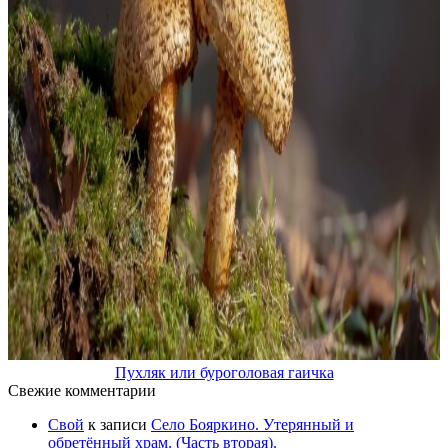
Пухляк или буроголовая гаичка
Свежие комментарии
Свой
к записи
Село Бояркино. Утерянный и
обретённый храм. (Часть вторая).