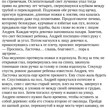
по стремечкам. Ослепительный свет лучинки упал тогда
прямо на девочку лет четырех, свернувшуюся клубком между
трубой и перекладиной. Подложив обе ручки под щечку,
пригнув худенькие, длинные ножки к локтям, она казалась
миловидною даже под лохмотьями. Продолговатое личико,
которому белокурые, курчавые и взбитые как пух, волосы
придавали еще более худобы, было схоже во всем с лицом
Андрея. Каждая черта девочки напоминала пахаря. Заметив,
что свет беспокоит ребенка, Андрей поспешно отвел руку с
лучиной за угол. Потом нагнулся к лицу девочки и,
прикоснувшись слегка к ее плечу, произнес нерешительно:
— Проснись, Ласточка… слышь, благовест… пора к
заутрене…
Она медленно протянула ножки и вздохнула. Вслед за тем, не
открывая глаз, перевернулась она на спину, закинула
тоненькие свои ручки за голову и снова вздохнула. Секунду
спустя, ровное дыхание ребенка известило Андрея, что
Ласточка заснула еще крепче прежнего. Ему стало жаль будить
ее. Спустившись на пол, Андрей прикутался потеплее в
кожух, снял с шестка старый зипун, влез на печь, завернул в
него девочку, и уложив ее между своей овчинкою и грудью,
сошел на пол. Затем погасил лучину и вышел на улицу.
Андрею немного нужно было времени, чтобы оставить за
собой деревню: изба его стояла второю от околицы. Пройдя
по шаткой доске, перекинутой в виде моста через канавку, он