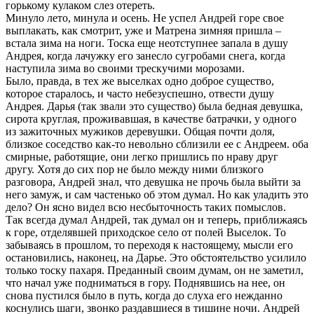
горькому кулаком слез отереть.
Минуло лето, минула и осень. Не успел Андрей горе свое
выплакать, как смотрит, уже и Матрена зимняя пришла –
встала зима на ноги. Тоска еще неотступнее запала в душу
Андрея, когда лачужку его занесло сугробами снега, когда
наступила зима во своими трескучими морозами.
Было, правда, в тех же выселках одно доброе существо,
которое старалось, и часто небезуспешно, отвести душу
Андрея. Дарья (так звали это существо) была бедная девушка,
сирота круглая, проживавшая, в качестве батрачки, у одного
из зажиточных мужиков деревушки. Общая почти доля,
близкое соседство как-то невольно сблизили ее с Андреем. оба
смирные, работящие, они легко пришлись по нраву друг
другу. Хотя до сих пор не было между ними близкого
разговора, Андрей знал, что девушка не прочь была выйти за
него замуж, и сам частенько об этом думал. Но как уладить это
дело? Он ясно видел всю несбыточность таких помыслов.
Так всегда думал Андрей, так думал он и теперь, приближаясь
к горе, отделявшей приходское село от полей Выселок. То
забываясь в прошлом, то переходя к настоящему, мысли его
остановились, наконец, на Дарье. Это обстоятельство усилило
только тоску пахаря. Преданный своим думам, он не заметил,
что начал уже подниматься в гору. Поднявшись на нее, он
снова пустился было в путь, когда до слуха его нежданно
коснулись шаги, звонко раздавшиеся в тишине ночи. Андрей