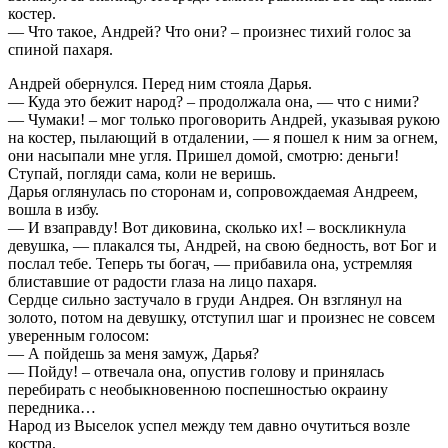
костер.
— Что такое, Андрей? Что они? – произнес тихий голос за
спиной пахаря.
Андрей обернулся. Перед ним стояла Дарья.
— Куда это бежит народ? – продолжала она, — что с ними?
— Чумаки! – мог только проговорить Андрей, указывая рукою
на костер, пылающий в отдалении, — я пошел к ним за огнем,
они насыпали мне угля. Пришел домой, смотрю: деньги!
Ступай, погляди сама, коли не веришь.
Дарья оглянулась по сторонам и, сопровождаемая Андреем,
вошла в избу.
— И взаправду! Вот диковина, сколько их! – воскликнула
девушка, — плакался ты, Андрей, на свою бедность, вот Бог и
послал тебе. Теперь ты богач, — прибавила она, устремляя
блиставшие от радости глаза на лицо пахаря.
Сердце сильно застучало в груди Андрея. Он взглянул на
золото, потом на девушку, отступил шаг и произнес не совсем
уверенным голосом:
— А пойдешь за меня замуж, Дарья?
— Пойду! – отвечала она, опустив голову и принялась
перебирать с необыкновенною поспешностью окраину
передника…
Народ из Выселок успел между тем давно очутиться возле
костра.