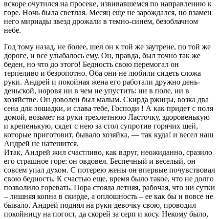
вскоре очутился на просеке, извивавшемся по направлению к
горе. Ночь была светлая. Месяц еще не зарождался, но взамен
него мириады звезд дрожали в темно-синем, безоблачном
небе.
Год тому назад, не более, шел он к той же заутрене, по той же
дороге, и все улыбалось ему. Он, правда, был точно так же
беден, но что до этого! Бедность свою перемогал он
терпеливо и безропотно. Оба они не любили сидеть сложа
руки. Андрей и покойная жена его работали дружно день-
деньской, норовя ни в чем не упустить: ни в поле, ни в
хозяйстве. Он доволен был малым. Скирда ржицы, возка два
сена для лошадки, и слава тебе, Господи ! А как придет с поля
домой, возьмет на руки трехлетнюю Ласточку, здоровенькую
и крепенькую, сядет с нею за стол супротив горячих щей,
которые приготовит, бывало хозяйка, — так куда! и весел наш
Андрей не натешится.
Итак, Андрей жил счастливо, как вдруг, неожиданно, сразило
его страшное горе: он овдовел. Беспечный и веселый, он
совсем упал духом. С потерею жены он впервые почувствовал
свою бедность. К счастью еще, время было такое, что не долго
позволило горевать. Пора стояла летняя, рабочая, что ни сутки
– лишняя копна в скирде, а оплошность – ее как бы и вовсе не
бывало. Андрей поднял на руки девочку свою, проводил
покойницу на погост, да скорей за серп и косу. Некому было,