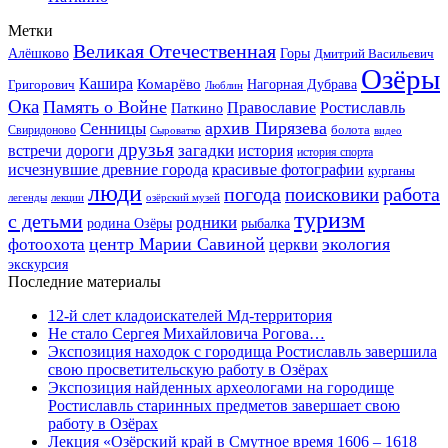
Метки
Великая Отечественная
Горы
Алёшково
Дмитрий Васильевич
Озёры
Кашира
Комарёво
Григорович
Нагорная Дубрава
Люблин
Ока
Память о Войне
Православие
Ростиславль
Паткино
архив Пирязева
Сенницы
болота
Свиридоново
видео
Сыроватко
друзья
дороги
загадки
история
встречи
история спорта
исчезнувшие древние города
красивые фотографии
курганы
люди
работа
погода
поисковики
легенды
лекции
озёрский музей
туризм
с детьми
родники
родина Озёры
рыбалка
центр Марии Савиной
экология
фотоохота
церкви
экскурсия
Последние материалы
12-й слет кладоискателей Мд-территория
Не стало Сергея Михайловича Рогова…
Экспозиция находок с городища Ростиславль завершила
свою просветительскую работу в Озёрах
Экспозиция найденных археологами на городище
Ростиславль старинных предметов завершает свою
работу в Озёрах
Лекция «Озёрский край в Смутное время 1606 – 1618