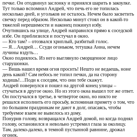
печке. Он отодвинул заслонку и принялся шарить в закоулке.
Тут только вспомнил Андрей, что печь его не топилась
несколько дней, и угольков не осталось. Нечем было засветить
свечку перед образом. Несколько минут стоял он в какой-то
тяжелой нерешимости и наконец покинул избу.
Очутившись на улице, Андрей направился прямо к соседской
избе. Он приблизился и постучал в окно.
— Кто там? – отозвался хриплый, разбитый голос.
— Я…Андрей… Ссуди огоньком, тетушка Анна, нечем
лучины вздуть…
Окно поднялось. Из него выглянуло сморщенное лицо
старушонки.
— Вишь нашел время огня просить! Нешто не ведаешь, ноне
день какой? Сам небось не топил печки, да на сторону
ходишь!…Поди к соседям, что они тебе скажут.
Андрей повернулся и пошел на другой конец улицы –
стучаться в другое окно. Но из этого окна вышел тот же ответ.
Он постучался в третье, в четвертое окно, но никто не
решался исполнить его просьбу, вспоминая примету о том, что
по большим праздникам не дают в долг, опасаясь, чтобы
требуемое взаем не вывелось из дому.
Понурив голову, возвращался Андрей домой, но когда поднял
голову, остановился и невольно устремил глаза за околицу.
Там, далеко-далеко, в темной пустынной равнине, дрожал
огонек.