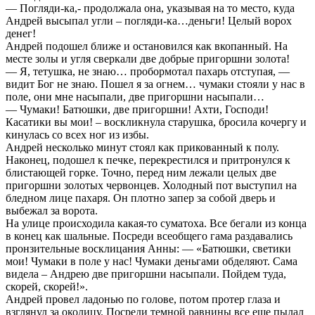
— Погляди-ка,- продолжала она, указывая на то место, куда
Андрей высыпал угли – погляди-ка…деньги! Целый ворох
денег!
Андрей подошел ближе и остановился как вкопанный. На
месте золы и угля сверкали две добрые пригоршни золота!
— Я, тетушка, не знаю… пробормотал пахарь отступая, —
видит Бог не знаю. Пошел я за огнем… чумаки стояли у нас в
поле, они мне насыпали, две пригоршни насыпали…
— Чумаки! Батюшки, две пригоршни! Ахти, Господи!
Касатики вы мои! – воскликнула старушка, бросила кочергу и
кинулась со всех ног из избы.
Андрей несколько минут стоял как прикованный к полу.
Наконец, подошел к печке, перекрестился и притронулся к
блистающей горке. Точно, перед ним лежали целых две
пригоршни золотых червонцев. Холодный пот выступил на
бледном лице пахаря. Он плотно запер за собой дверь и
выбежал за ворота.
На улице происходила какая-то суматоха. Все бегали из конца
в конец как шальные. Посреди всеобщего гама раздавались
пронзительные восклицания Анны: — «Батюшки, светики
мои! Чумаки в поле у нас! Чумаки деньгами обделяют. Сама
видела – Андрею две пригоршни насыпали. Пойдем туда,
скорей, скорей!».
Андрей провел ладонью по голове, потом протер глаза и
взглянул за околицу. Посреди темной равнины все еще пылал