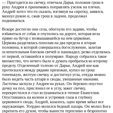
— Пригодится на свечку, отвечала Дарья, положив грош в
руку Андрея и принимаясь поправлять узелок на плечах.
Андрей хотел что-то сказать, взглянув на сиротку, замялся,
махнул рукою и, сжав грош в ладони, продолжал
подниматься.
Вскоре достигли они села, обогнули его задами, чтобы
избавиться от собак и очутились на дороге, которая вела
прямо на бугор с возвышавшейся на нем церковью.
Церковь разделялась пополам на два предела и вторая
половина, в которой совершалось богослужение, залитая
ослепительным блеском свечей и паникадил, резко отделялась
от первой, оставшейся в полумраке. Народу собралось такое
множество, что нечего было и думать пробраться ко второму
пределу. Отделенный толпою от Дарьи, Андрей кое-как
протискался между рядами прихожан, купил на грош
тоненькую, желтую свечку, и достигнул угла, откуда можно
было видеть часть алтаря и своды, увешанные иконами.
Ласточка заснула у Андрея на руках. Он бережно опустил
дочку на пол, прислонил ее к углу, зажег свечку,
перекрестился и стал вслушиваться в чтение Евангелия.
Опустившись на колени и устремив глаза в глубину
церковного свода, Андрей, казалось, одно время забыл все
окружающее. Усердно молился бедный пахарь. Он молил Бога
укрепить его духом, чтобы вынести терпеливо и безропотно