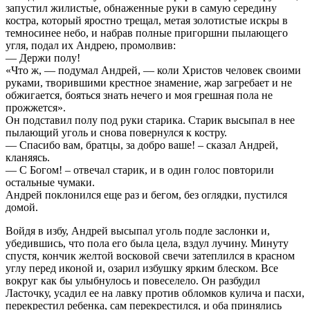
запустил жилистые, обнаженные руки в самую середину
костра, который яростно трещал, метая золотистые искры в
темносинее небо, и набрав полные пригоршни пылающего
угля, подал их Андрею, промолвив:
— Держи полу!
«Что ж, — подумал Андрей, — коли Христов человек своими
руками, творившими крестное знамение, жар загребает и не
обжигается, бояться знать нечего и моя грешная пола не
прожжется».
Он подставил полу под руки старика. Старик высыпал в нее
пылающий уголь и снова повернулся к костру.
— Спасибо вам, братцы, за добро ваше! – сказал Андрей,
кланяясь.
— С Богом! – отвечал старик, и в один голос повторили
остальные чумаки.
Андрей поклонился еще раз и бегом, без оглядки, пустился
домой.
Войдя в избу, Андрей высыпал уголь подле заслонки и,
убедившись, что пола его была цела, вздул лучину. Минуту
спустя, кончик желтой восковой свечи затеплился в красном
углу перед иконой и, озарил избушку ярким блеском. Все
вокруг как бы улыбнулось и повеселело. Он разбудил
Ласточку, усадил ее на лавку против обломков кулича и пасхи,
перекрестил ребенка, сам перекрестился, и оба принялись