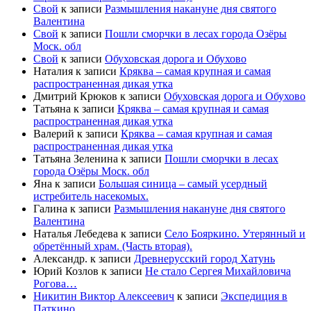
Свой
к записи
Размышления накануне дня святого
Валентина
Свой
к записи
Пошли сморчки в лесах города Озёры
Моск. обл
Свой
к записи
Обуховская дорога и Обухово
Наталия
к записи
Кряква – самая крупная и самая
распространенная дикая утка
Дмитрий Крюков
к записи
Обуховская дорога и Обухово
Татьяна
к записи
Кряква – самая крупная и самая
распространенная дикая утка
Валерий
к записи
Кряква – самая крупная и самая
распространенная дикая утка
Татьяна Зеленина
к записи
Пошли сморчки в лесах
города Озёры Моск. обл
Яна
к записи
Большая синица – самый усердный
истребитель насекомых.
Галина
к записи
Размышления накануне дня святого
Валентина
Наталья Лебедева
к записи
Село Бояркино. Утерянный и
обретённый храм. (Часть вторая).
Александр.
к записи
Древнерусский город Хатунь
Юрий Козлов
к записи
Не стало Сергея Михайловича
Рогова…
Никитин Виктор Алексеевич
к записи
Экспедиция в
Паткино