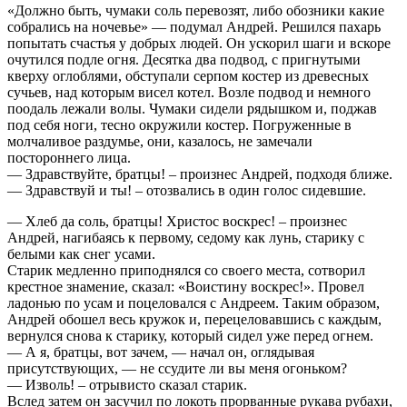
«Должно быть, чумаки соль перевозят, либо обозники какие
собрались на ночевье» — подумал Андрей. Решился пахарь
попытать счастья у добрых людей. Он ускорил шаги и вскоре
очутился подле огня. Десятка два подвод, с пригнутыми
кверху оглоблями, обступали серпом костер из древесных
сучьев, над которым висел котел. Возле подвод и немного
поодаль лежали волы. Чумаки сидели рядышком и, поджав
под себя ноги, тесно окружили костер. Погруженные в
молчаливое раздумье, они, казалось, не замечали
постороннего лица.
— Здравствуйте, братцы! – произнес Андрей, подходя ближе.
— Здравствуй и ты! – отозвались в один голос сидевшие.
— Хлеб да соль, братцы! Христос воскрес! – произнес
Андрей, нагибаясь к первому, седому как лунь, старику с
белыми как снег усами.
Старик медленно приподнялся со своего места, сотворил
крестное знамение, сказал: «Воистину воскрес!». Провел
ладонью по усам и поцеловался с Андреем. Таким образом,
Андрей обошел весь кружок и, перецеловавшись с каждым,
вернулся снова к старику, который сидел уже перед огнем.
— А я, братцы, вот зачем, — начал он, оглядывая
присутствующих, — не ссудите ли вы меня огоньком?
— Изволь! – отрывисто сказал старик.
Вслед затем он засучил по локоть прорванные рукава рубахи,