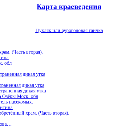
Карта краеведения
Пухляк или буроголовая гаичка
ам. (Часть вторая).
тина
. обл
страненная дикая утка
траненная дикая утка
страненная дикая утка
а Озёры Моск. обл
ель насекомых.
ентина
бретённый храм. (Часть вторая).
гова…