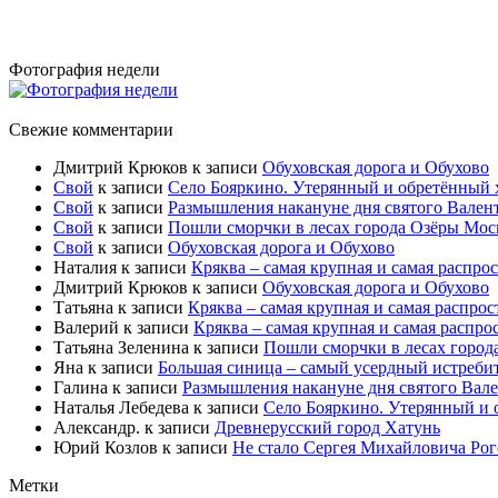
Фотография недели
Свежие комментарии
Дмитрий Крюков
к записи
Обуховская дорога и Обухово
Свой
к записи
Село Бояркино. Утерянный и обретённый хр
Свой
к записи
Размышления накануне дня святого Вален
Свой
к записи
Пошли сморчки в лесах города Озёры Моск
Свой
к записи
Обуховская дорога и Обухово
Наталия
к записи
Кряква – самая крупная и самая распро
Дмитрий Крюков
к записи
Обуховская дорога и Обухово
Татьяна
к записи
Кряква – самая крупная и самая распрос
Валерий
к записи
Кряква – самая крупная и самая распро
Татьяна Зеленина
к записи
Пошли сморчки в лесах город
Яна
к записи
Большая синица – самый усердный истребит
Галина
к записи
Размышления накануне дня святого Вал
Наталья Лебедева
к записи
Село Бояркино. Утерянный и о
Александр.
к записи
Древнерусский город Хатунь
Юрий Козлов
к записи
Не стало Сергея Михайловича Ро
Метки