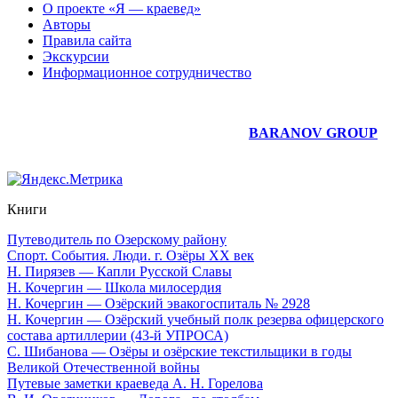
О проекте «Я — краевед»
Авторы
Правила сайта
Экскурсии
Информационное сотрудничество
Юридическое сопровождение сайта —
BARANOV GROUP
Книги
Путеводитель по Озерскому району
Спорт. События. Люди. г. Озёры XX век
Н. Пирязев — Капли Русской Славы
Н. Кочергин — Школа милосердия
Н. Кочергин — Озёрский эвакогоспиталь № 2928
Н. Кочергин — Озёрский учебный полк резерва офицерского
состава артиллерии (43-й УПРОСА)
С. Шибанова — Озёры и озёрские текстильщики в годы
Великой Отечественной войны
Путевые заметки краеведа А. Н. Горелова