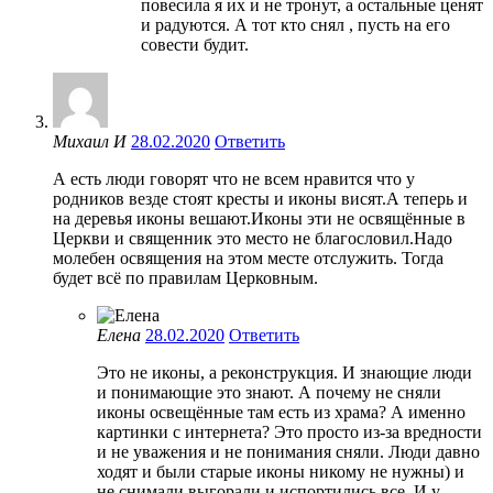
повесила я их и не тронут, а остальные ценят
и радуются. А тот кто снял , пусть на его
совести будит.
Михаил И
28.02.2020
Ответить
А есть люди говорят что не всем нравится что у
родников везде стоят кресты и иконы висят.А теперь и
на деревья иконы вешают.Иконы эти не освящённые в
Церкви и священник это место не благословил.Надо
молебен освящения на этом месте отслужить. Тогда
будет всё по правилам Церковным.
Елена
28.02.2020
Ответить
Это не иконы, а реконструкция. И знающие люди
и понимающие это знают. А почему не сняли
иконы освещённые там есть из храма? А именно
картинки с интернета? Это просто из-за вредности
и не уважения и не понимания сняли. Люди давно
ходят и были старые иконы никому не нужны) и
не снимали выгорали и испортились все. И у