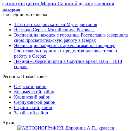
центр Марии Савиной
экология
фотоохота
церкви
экскурсия
Последние материалы
12-й слет кладоискателей Мд-территория
Не стало Сергея Михайловича Рогова…
Экспозиция находок с городища Ростиславль завершила
свою просветительскую работу в Озёрах
Экспозиция найденных археологами на городище
Ростиславль старинных предметов завершает свою
работу в Озёрах
Лекция «Озёрский край в Смутное время 1606 – 1618
годы».
Регионы Подмосковья
Озёрский район
Коломенский район
Каширский район
Серпуховской район
Ступинский район
Зарайский район
Архив