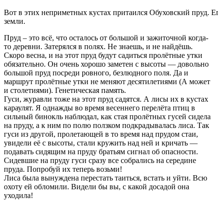
Вот в этих неприметных кустах притаился Обуховский пруд. Ег
земли.
Пруд – это всё, что осталось от большой и зажиточной когда-
то деревни. Затерялся в полях. Не знаешь, и не найдёшь.
Скоро весна, и на этот пруд будут садиться пролётные утки
обязательно. Он очень хорошо заметен с высоты — довольно
большой пруд посреди ровного, безлюдного поля. Да и
маршрут пролётные утки не меняют десятилетиями (А может
и столетиями). Генетическая память.
Гуси, журавли тоже на этот пруд садятся. А лисы их в кустах
караулят. Я однажды во время весеннего перелёта птиц в
сильный бинокль наблюдал, как стая пролётных гусей сидела
на пруду, а к ним по полю ползком подкрадывалась лиса. Так
гуси из другой, пролетающей в то время над прудом стаи,
увидели её с высоты, стали кружить над ней и кричать —
подавать сидящим на пруду братьям сигнал об опасности.
Сидевшие на пруду гуси сразу все собрались на середине
пруда. Попробуй их теперь возьми!
Лиса была вынуждена перестать таиться, встать и уйти. Всю
охоту ей обломили. Видели бы вы, с какой досадой она
уходила!