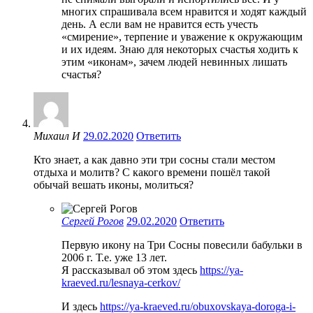
многих спрашивала всем нравится и ходят каждый
день. А если вам не нравится есть учесть
«смирение», терпение и уважение к окружающим
и их идеям. Знаю для некоторых счастья ходить к
этим «иконам», зачем людей невинных лишать
счастья?
Михаил И
29.02.2020
Ответить
Кто знает, а как давно эти три сосны стали местом
отдыха и молитв? С какого времени пошёл такой
обычай вешать иконы, молиться?
Сергей Рогов
29.02.2020
Ответить
Первую икону на Три Сосны повесили бабульки в
2006 г. Т.е. уже 13 лет.
Я рассказывал об этом здесь
https://ya-
kraeved.ru/lesnaya-cerkov/
И здесь
https://ya-kraeved.ru/obuxovskaya-doroga-i-