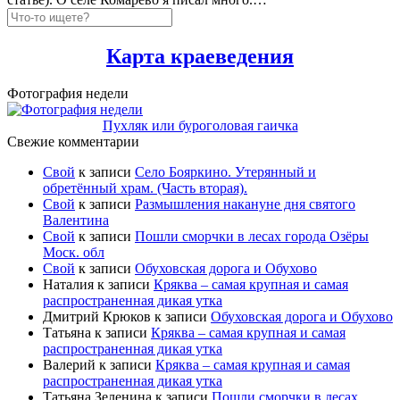
Карта краеведения
Фотография недели
Пухляк или буроголовая гаичка
Свежие комментарии
Свой
к записи
Село Бояркино. Утерянный и
обретённый храм. (Часть вторая).
Свой
к записи
Размышления накануне дня святого
Валентина
Свой
к записи
Пошли сморчки в лесах города Озёры
Моск. обл
Свой
к записи
Обуховская дорога и Обухово
Наталия
к записи
Кряква – самая крупная и самая
распространенная дикая утка
Дмитрий Крюков
к записи
Обуховская дорога и Обухово
Татьяна
к записи
Кряква – самая крупная и самая
распространенная дикая утка
Валерий
к записи
Кряква – самая крупная и самая
распространенная дикая утка
Татьяна Зеленина
к записи
Пошли сморчки в лесах