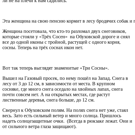
ли не на плечи к нам садились.
Эта женщина на свою пенсию кормит в лесу бродячих собак и 
Женщина посетовала, что кто-то разломал двух снеговиков,
которые стояли у «Трёх Сосен» на Обуховской дороге и снял
все до одной иконы с тройной, растущей с одного корня,
сосны. Теперь на трёх соснах икон нет.
Вот так теперь выглядят знаменитые «Три Сосны».
Вышел на Газовый просек, по нему пошёл на Запад. Снега в
лесу от 3 до 12 см, в зависимости от места. В крупном
сосняке, где много снега оседало на хвойных лапах, снега
почти совсем нет. А на открытых местах, где растут
лиственные деревья, снега больше, до 12 см.
Свернул к Обуховским полям. На полях снега нет уже, стаял
весь. Зато есть сильный ветер и много солнца. Пришлось
надеть солнцезащитные очки. (Всегда в рюкзаке лежат. Они и
от сильного ветра глаза защищают).