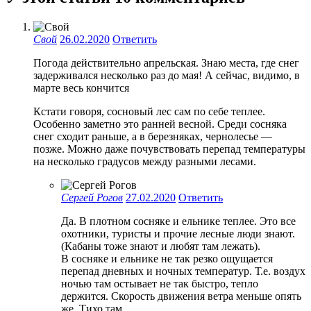
Свой
26.02.2020
Ответить
Погода действительно апрельская. Знаю места, где снег
задерживался несколько раз до мая! А сейчас, видимо, в
марте весь кончится
Кстати говоря, сосновый лес сам по себе теплее.
Особенно заметно это ранней весной. Среди сосняка
снег сходит раньше, а в березняках, чернолесье —
позже. Можно даже почувствовать перепад температуры
на несколько градусов между разными лесами.
Сергей Рогов
27.02.2020
Ответить
Да. В плотном сосняке и ельнике теплее. Это все
охотники, туристы и прочие лесные люди знают.
(Кабаны тоже знают и любят там лежать).
В сосняке и ельнике не так резко ощущается
перепад дневных и ночных температур. Т.е. воздух
ночью там остывает не так быстро, тепло
держится. Скорость движения ветра меньше опять
же. Тихо там.