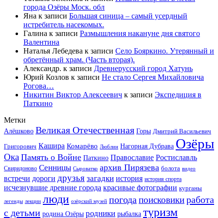
города Озёры Моск. обл
Яна
к записи
Большая синица – самый усердный
истребитель насекомых.
Галина
к записи
Размышления накануне дня святого
Валентина
Наталья Лебедева
к записи
Село Бояркино. Утерянный и
обретённый храм. (Часть вторая).
Александр.
к записи
Древнерусский город Хатунь
Юрий Козлов
к записи
Не стало Сергея Михайловича
Рогова…
Никитин Виктор Алексеевич
к записи
Экспедиция в
Паткино
Метки
Великая Отечественная
Горы
Алёшково
Дмитрий Васильевич
Озёры
Кашира
Комарёво
Григорович
Нагорная Дубрава
Люблин
Ока
Память о Войне
Православие
Ростиславль
Паткино
архив Пирязева
Сенницы
болота
Свиридоново
видео
Сыроватко
друзья
дороги
загадки
история
встречи
история спорта
исчезнувшие древние города
красивые фотографии
курганы
люди
работа
погода
поисковики
легенды
лекции
озёрский музей
туризм
с детьми
родники
родина Озёры
рыбалка