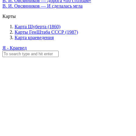
В. И. Овсянников — Дорога «по столбам»
В. И. Овсянников — И сделалась мгла
Карты
Карта Шуберта (1860)
Карты ГенШтаба СССР (1987)
Карта краеведения
Я - Краевед