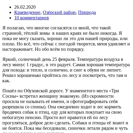
26.02.2020
Краеведение
,
Озёрский район
,
Природа
10 комментариев
Я полагаю, что многие согласятся со мной, что такой
странной, тёплой зимы в наших краях не было никогда. Я
пока не могу сказать, хорошо ли это для нашей природы, или
плохо. Но всё, что сейчас с погодой творится, меня удивляет и
настораживает. Но обо всём по порядку.
Яркий, солнечный день 25 февраля. Температура воздуха в
лесу минус 1 градус, и это радует. Самая хорошая температура
для похода: и тепло, и солнечно, и снег к обуви не липнет.
Решил хорошенько пройтись по лесу и посмотреть, что там и
как.
Пошёл по Обуховской дороге. У знаменитого места «Три
Сосны» встретил женщину знакомую. (Из скромности
просила не называть её имени, и сфотографировать себя
разрешила со спины). Она ежедневно ходит в лес кормить
бродячих собак и птиц, еду для которых покупает на свою
небогатую пенсию. Просто вот нравится ей по лесу
прогуляться, доброе дело сделать. Собаки и птицы её знают и
не боятся. Пока мы беседовали, синички летали рядом и чуть