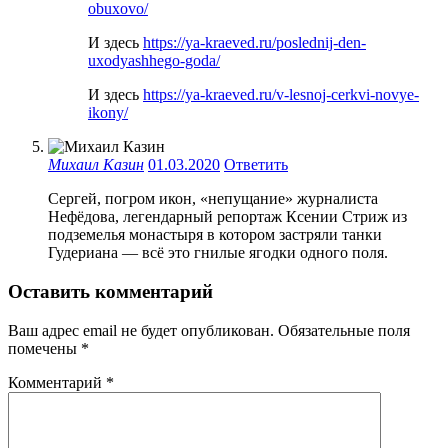
obuxovo/
И здесь
https://ya-kraeved.ru/poslednij-den-
uxodyashhego-goda/
И здесь
https://ya-kraeved.ru/v-lesnoj-cerkvi-novye-
ikony/
Михаил Казин
01.03.2020
Ответить
Сергей, погром икон, «непущание» журналиста
Нефёдова, легендарный репортаж Ксении Стриж из
подземелья монастыря в котором застряли танки
Гудериана — всё это гнилые ягодки одного поля.
Оставить комментарий
Ваш адрес email не будет опубликован.
Обязательные поля
помечены
*
Комментарий
*