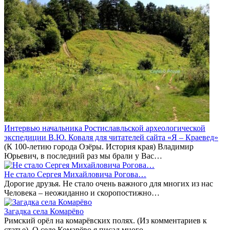
Интервью начальника Ростиславльской археологической
экспедиции В.Ю. Коваля для читателей сайта «Я – Краевед»
(К 100-летию города Озёры. История края) Владимир
Юрьевич, в последний раз мы брали у Вас…
Не стало Сергея Михайловича Рогова…
Дорогие друзья. Не стало очень важного для многих из нас
Человека – неожиданно и скоропостижно…
Загадка села Комарёво
Римский орёл на комарёвских полях. (Из комментариев к
статье). О селе Комарёво я писал много.…