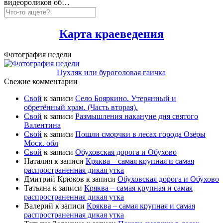
видеороликов об…
Карта краеведения
Фотография недели
Пухляк или буроголовая гаичка
Свежие комментарии
Свой
к записи
Село Бояркино. Утерянный и
обретённый храм. (Часть вторая).
Свой
к записи
Размышления накануне дня святого
Валентина
Свой
к записи
Пошли сморчки в лесах города Озёры
Моск. обл
Свой
к записи
Обуховская дорога и Обухово
Наталия
к записи
Кряква – самая крупная и самая
распространенная дикая утка
Дмитрий Крюков
к записи
Обуховская дорога и Обухово
Татьяна
к записи
Кряква – самая крупная и самая
распространенная дикая утка
Валерий
к записи
Кряква – самая крупная и самая
распространенная дикая утка