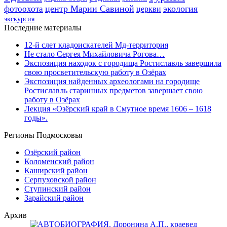
центр Марии Савиной
экология
фотоохота
церкви
экскурсия
Последние материалы
12-й слет кладоискателей Мд-территория
Не стало Сергея Михайловича Рогова…
Экспозиция находок с городища Ростиславль завершила
свою просветительскую работу в Озёрах
Экспозиция найденных археологами на городище
Ростиславль старинных предметов завершает свою
работу в Озёрах
Лекция «Озёрский край в Смутное время 1606 – 1618
годы».
Регионы Подмосковья
Озёрский район
Коломенский район
Каширский район
Серпуховской район
Ступинский район
Зарайский район
Архив