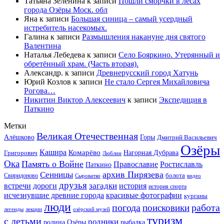
Татьяна Зеленина
к записи
Пошли сморчки в лесах
города Озёры Моск. обл
Яна
к записи
Большая синица – самый усердный
истребитель насекомых.
Галина
к записи
Размышления накануне дня святого
Валентина
Наталья Лебедева
к записи
Село Бояркино. Утерянный и
обретённый храм. (Часть вторая).
Александр.
к записи
Древнерусский город Хатунь
Юрий Козлов
к записи
Не стало Сергея Михайловича
Рогова…
Никитин Виктор Алексеевич
к записи
Экспедиция в
Паткино
Метки
Великая Отечественная
Горы
Алёшково
Дмитрий Васильевич
Озёры
Кашира
Комарёво
Григорович
Нагорная Дубрава
Люблин
Ока
Память о Войне
Православие
Ростиславль
Паткино
архив Пирязева
Сенницы
болота
Свиридоново
видео
Сыроватко
друзья
дороги
загадки
история
встречи
история спорта
исчезнувшие древние города
красивые фотографии
курганы
люди
работа
погода
поисковики
легенды
лекции
озёрский музей
туризм
с детьми
родники
родина Озёры
рыбалка