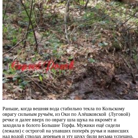
Раньше, когда вешняя вода стабильно текла по Кольскому
оврагу сильным ручьём, из Оки по Алёшковской (Луговой)
речке и далее вверх по оврагу шла щука на икромёт и
заходила в болото Большие Торфа. Мужики ещё сидели
(лежали) с острогой на упавших поперёк ручья и нависших
над водой стволах деревьев и эту щуку били весьма успешно.