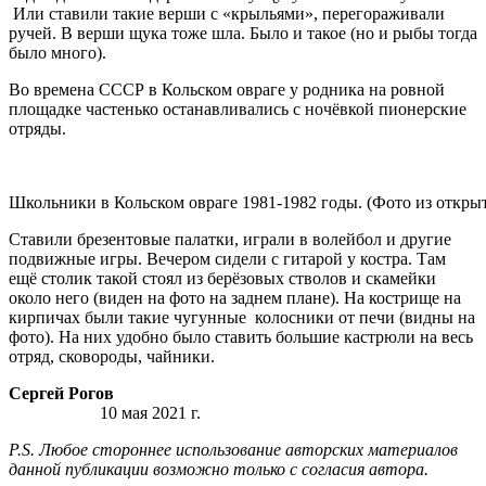
Или ставили такие верши с «крыльями», перегораживали
ручей. В верши щука тоже шла. Было и такое (но и рыбы тогда
было много).
Во времена СССР в Кольском овраге у родника на ровной
площадке частенько останавливались с ночёвкой пионерские
отряды.
Школьники в Кольском овраге 1981-1982 годы. (Фото из откры
Ставили брезентовые палатки, играли в волейбол и другие
подвижные игры. Вечером сидели с гитарой у костра. Там
ещё столик такой стоял из берёзовых стволов и скамейки
около него (виден на фото на заднем плане). На кострище на
кирпичах были такие чугунные колосники от печи (видны на
фото). На них удобно было ставить большие кастрюли на весь
отряд, сковороды, чайники.
Сергей Рогов
10 мая 2021 г.
P.S. Любое стороннее использование авторских материалов
данной публикации возможно только с согласия автора.