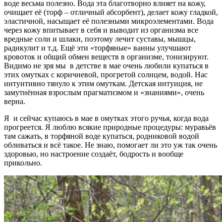
воде весьма полезно. Вода эта благотворно влияет на кожу,
очищает её (торф – отличный абсорбент), делает кожу гладкой,
эластичной, насыщает её полезными микроэлементами. Вода
через кожу впитывает в себя и выводит из организма все
вредные соли и шлаки, поэтому лечит суставы, мышцы,
радикулит и т.д. Ещё эти «торфяные» ванны улучшают
кровоток и общий обмен веществ в организме, тонизируют.
Видимо не зря мы в детстве в мае очень любили купаться в
этих омутках с коричневой, прогретой солнцем, водой. Нас
интуитивно тянуло к этим омуткам. Детская интуиция, не
замутнённая взрослым прагматизмом и «знаниями», очень
верна.
Я и сейчас купаюсь в мае в омутках этого ручья, когда вода
прогреется. Я люблю всякие природные процедуры: муравьёв
там сажать, в торфяной воде купаться, родниковой водой
обливаться и всё такое. Не знаю, помогает ли это уж так очень
здоровью, но настроение создаёт, бодрость и вообще
прикольно.