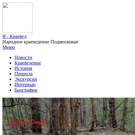
Я - Краевед
Народное краеведение Подмосковья
Меню
Новости
Краеведение
История
Природа
Экскурсии
Интервью
Биографии