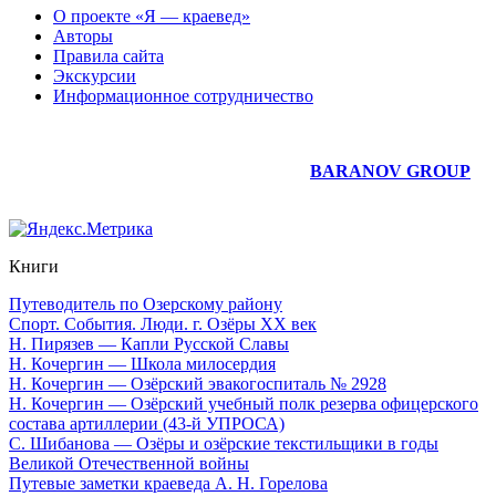
О проекте «Я — краевед»
Авторы
Правила сайта
Экскурсии
Информационное сотрудничество
Юридическое сопровождение сайта —
BARANOV GROUP
Книги
Путеводитель по Озерскому району
Спорт. События. Люди. г. Озёры XX век
Н. Пирязев — Капли Русской Славы
Н. Кочергин — Школа милосердия
Н. Кочергин — Озёрский эвакогоспиталь № 2928
Н. Кочергин — Озёрский учебный полк резерва офицерского
состава артиллерии (43-й УПРОСА)
С. Шибанова — Озёры и озёрские текстильщики в годы
Великой Отечественной войны
Путевые заметки краеведа А. Н. Горелова