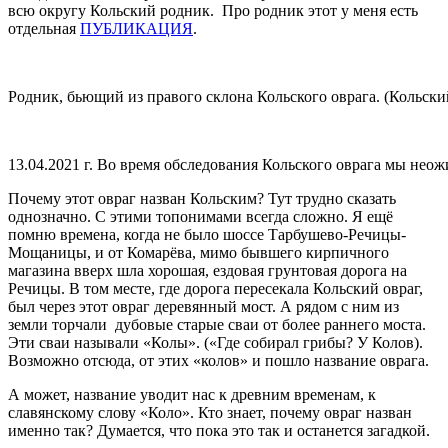
всю округу Кольский родник. Про родник этот у меня есть
отдельная
ПУБЛИКАЦИЯ
.
Родник, бьющий из правого склона Кольского оврага. (Кольски
13.04.2021 г. Во время обследования Кольского оврага мы нео
Почему этот овраг назван Кольским? Тут трудно сказать
однозначно. С этими топонимами всегда сложно. Я ещё
помню времена, когда не было шоссе Тарбушево-Речицы-
Мощаницы, и от Комарёва, мимо бывшего кирпичного
магазина вверх шла хорошая, ездовая грунтовая дорога на
Речицы. В том месте, где дорога пересекала Кольский овраг,
был через этот овраг деревянный мост. А рядом с ним из
земли торчали дубовые старые сваи от более раннего моста.
Эти сваи называли «Колы». («Где собирал грибы? У Колов).
Возможно отсюда, от этих «колов» и пошло название оврага.
А может, название уводит нас к древним временам, к
славянскому слову «Коло». Кто знает, почему овраг назван
именно так? Думается, что пока это так и останется загадкой.