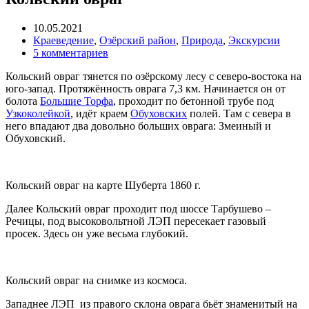
10.05.2021
Краеведение
,
Озёрский район
,
Природа
,
Экскурсии
5 комментариев
Кольский овраг тянется по озёрскому лесу с северо-востока на
юго-запад. Протяжённость оврага 7,3 км. Начинается он от
болота
Большие Торфа
, проходит по бетонной трубе под
Узкоколейкой
, идёт краем
Обуховских
полей. Там с севера в
него впадают два довольно больших оврага: Змеиный и
Обуховский.
Кольский овраг на карте Шуберта 1860 г.
Далее Кольский овраг проходит под шоссе Тарбушево –
Речицы, под высоковольтной ЛЭП пересекает газовый
просек. Здесь он уже весьма глубокий.
Кольский овраг на снимке из космоса.
Западнее ЛЭП из правого склона оврага бьёт знаменитый на