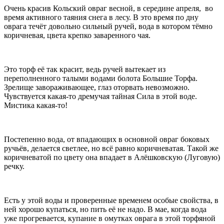
Очень красив Кольский овраг весной, в середине апреля, во
время активного таяния снега в лесу. В это время по дну
оврага течёт довольно сильный ручей, вода в котором тёмно
коричневая, цвета крепко заваренного чая.
Это торф её так красит, ведь ручей вытекает из
переполненного талыми водами болота Большие Торфа.
Зрелище завораживающее, глаз оторвать невозможно.
Чувствуется какая-то дремучая тайная Сила в этой воде.
Мистика какая-то!
Постепенно вода, от впадающих в основной овраг боковых
ручьёв, делается светлее, но всё равно коричневатая. Такой же
коричневатой по цвету она впадает в Алёшковскую (Луговую)
речку.
Есть у этой воды и проверенные временем особые свойства, в
ней хорошо купаться, но пить её не надо. В мае, когда вода
уже прогревается, купание в омутках оврага в этой торфяной