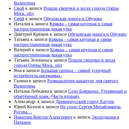
Валентина
Свой
к записи
Пошли сморчки в лесах города Озёры
Моск. обл
Свой
к записи
Обуховская дорога и Обухово
Наталия
к записи
Кряква – самая крупная и самая
распространенная дикая утка
Дмитрий Крюков
к записи
Обуховская дорога и Обухово
Татьяна
к записи
Кряква – самая крупная и самая
распространенная дикая утка
Валерий
к записи
Кряква – самая крупная и самая
распространенная дикая утка
Татьяна Зеленина
к записи
Пошли сморчки в лесах
города Озёры Моск. обл
Яна
к записи
Большая синица – самый усердный
истребитель насекомых.
Галина
к записи
Размышления накануне дня святого
Валентина
Наталья Лебедева
к записи
Село Бояркино. Утерянный и
обретённый храм. (Часть вторая).
Александр.
к записи
Древнерусский город Хатунь
Юрий Козлов
к записи
Не стало Сергея Михайловича
Рогова…
Никитин Виктор Алексеевич
к записи
Экспедиция в
Паткино