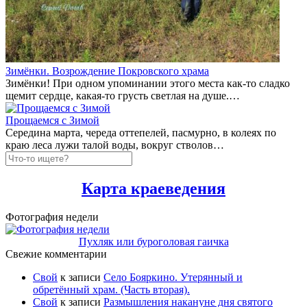
Зимёнки. Возрождение Покровского храма
Зимёнки! При одном упоминании этого места как-то сладко
щемит сердце, какая-то грусть светлая на душе.…
Прощаемся с Зимой
Середина марта, череда оттепелей, пасмурно, в колеях по
краю леса лужи талой воды, вокруг стволов…
Карта краеведения
Фотография недели
Пухляк или буроголовая гаичка
Свежие комментарии
Свой
к записи
Село Бояркино. Утерянный и
обретённый храм. (Часть вторая).
Свой
к записи
Размышления накануне дня святого