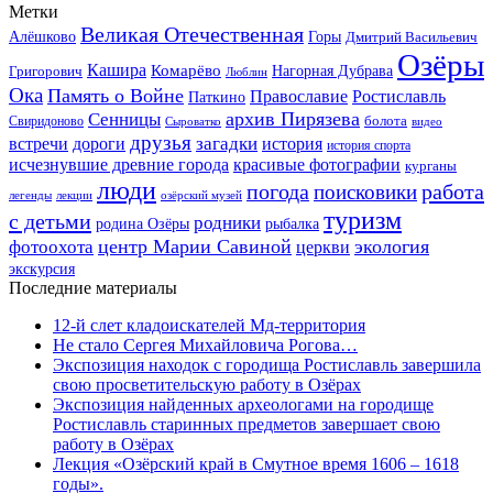
Метки
Великая Отечественная
Горы
Алёшково
Дмитрий Васильевич
Озёры
Кашира
Комарёво
Григорович
Нагорная Дубрава
Люблин
Ока
Память о Войне
Православие
Ростиславль
Паткино
архив Пирязева
Сенницы
болота
Свиридоново
видео
Сыроватко
друзья
дороги
загадки
история
встречи
история спорта
исчезнувшие древние города
красивые фотографии
курганы
люди
работа
погода
поисковики
легенды
лекции
озёрский музей
туризм
с детьми
родники
родина Озёры
рыбалка
центр Марии Савиной
экология
фотоохота
церкви
экскурсия
Последние материалы
12-й слет кладоискателей Мд-территория
Не стало Сергея Михайловича Рогова…
Экспозиция находок с городища Ростиславль завершила
свою просветительскую работу в Озёрах
Экспозиция найденных археологами на городище
Ростиславль старинных предметов завершает свою
работу в Озёрах
Лекция «Озёрский край в Смутное время 1606 – 1618
годы».