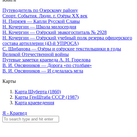
Путеводитель по Озерскому району
Спорт. События. Люди. г. Озёры XX век
Н. Пирязев — Капли Русской Славы
Н. Кочергин — Школа милосердия
Н. Кочергин — Озёрский эвакогоспиталь № 2928
Н. Кочергин — Озёрский учебный полк резерва офицерского
состава артиллерии (43-й УПРОСА)
С. Шибанова — Озёры и озёрские текстильщики в годы
Великой Отечественной войны
Путевые заметки краеведа А. Н. Горелова
В. И. Овсянников — Дорога «по столбам»
В. И. Овсянников — И сделалась мгла
Карты
Карта Шуберта (1860)
Карты ГенШтаба СССР (1987)
Карта краеведения
Я - Краевед