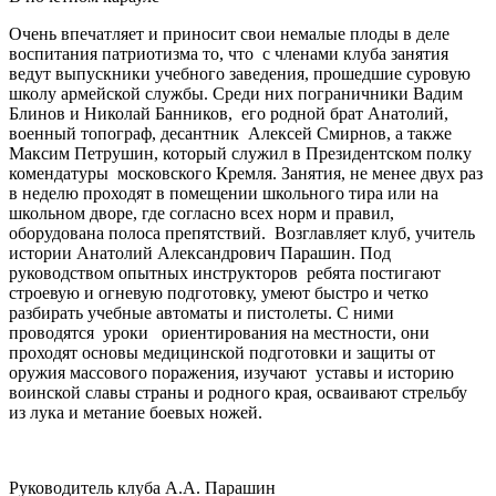
Очень впечатляет и приносит свои немалые плоды в деле
воспитания патриотизма то, что с членами клуба занятия
ведут выпускники учебного заведения, прошедшие суровую
школу армейской службы. Среди них пограничники Вадим
Блинов и Николай Банников, его родной брат Анатолий,
военный топограф, десантник Алексей Смирнов, а также
Максим Петрушин, который служил в Президентском полку
комендатуры московского Кремля. Занятия, не менее двух раз
в неделю проходят в помещении школьного тира или на
школьном дворе, где согласно всех норм и правил,
оборудована полоса препятствий. Возглавляет клуб, учитель
истории Анатолий Александрович Парашин. Под
руководством опытных инструкторов ребята постигают
строевую и огневую подготовку, умеют быстро и четко
разбирать учебные автоматы и пистолеты. С ними
проводятся уроки ориентирования на местности, они
проходят основы медицинской подготовки и защиты от
оружия массового поражения, изучают уставы и историю
воинской славы страны и родного края, осваивают стрельбу
из лука и метание боевых ножей.
Руководитель клуба А.А. Парашин