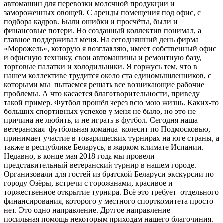
автомашин для перевозки молочной продукции и
замороженных овощей. С аренды помещения под офис, с
подбора кадров. Были ошибки и просчёты, были и
финансовые потери. Но созданный коллектив понимал, а
главное поддерживал меня. На сегодняшний день фирма
«Морожель», которую я возглавляю, имеет собственный офис
и офисную технику, свои автомашины и ремонтную базу,
торговые палатки и холодильники. Я горжусь тем, что в
нашем коллективе трудится около ста единомышленников, с
которыми мы пытаемся решать все возникающие рабочие
проблемы. А что касается благотворительности, приведу
такой пример. Футбол прошёл через всю мою жизнь. Каких-то
больших спортивных успехов у меня не было, но это не
причина не любить, и не играть в футбол. Сегодня наша
ветеранская футбольная команда колесит по Подмосковью,
принимает участие в товарищеских турнирах на юге страны, а
также в республике Беларусь, в жарком климате Испании.
Недавно, в конце мая 2018 года мы провели
представительный ветеранский турнир в нашем городе.
Организовали для гостей из братской Беларуси экскурсии по
городу Озёры, встречи с горожанами, красивое и
торжественное открытие турнира. Всё это требует отдельного
финансирования, которого у местного спорткомитета просто
нет. Это одно направление. Другое направление —
посильная помощь некоторым приходам нашего благочиния.