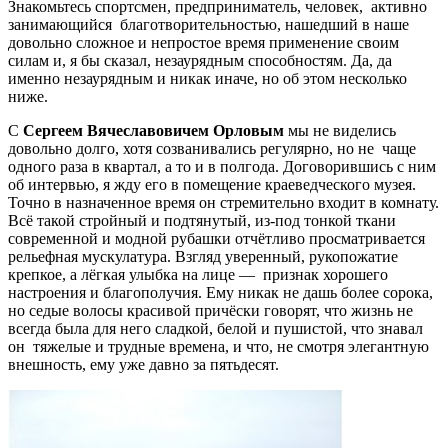
Знакомьтесь спортсмен, предприниматель, человек, активно
занимающийся благотворительностью, нашедший в наше
довольно сложное и непростое время применение своим
силам и, я бы сказал, незаурядным способностям. Да, да
именно незаурядным и никак иначе, но об этом несколько
ниже.
С
Сергеем Вячеславовичем Орловым
мы не виделись
довольно долго, хотя созванивались регулярно, но не чаще
одного раза в квартал, а то и в полгода. Договорившись с ним
об интервью, я жду его в помещение краеведческого музея.
Точно в назначенное время он стремительно входит в комнату.
Всё такой стройный и подтянутый, из-под тонкой ткани
современной и модной рубашки отчётливо просматривается
рельефная мускулатура. Взгляд уверенный, рукопожатие
крепкое, а лёгкая улыбка на лице — признак хорошего
настроения и благополучия. Ему никак не дашь более сорока,
но седые волосы красивой причёски говорят, что жизнь не
всегда была для него сладкой, белой и пушистой, что знавал
он тяжелые и трудные времена, и что, не смотря элегантную
внешность, ему уже давно за пятьдесят.