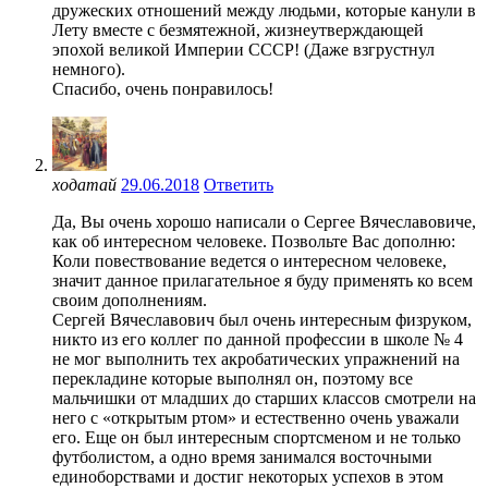
дружеских отношений между людьми, которые канули в
Лету вместе с безмятежной, жизнеутверждающей
эпохой великой Империи СССР! (Даже взгрустнул
немного).
Спасибо, очень понравилось!
ходатай
29.06.2018
Ответить
Да, Вы очень хорошо написали о Сергее Вячеславовиче,
как об интересном человеке. Позвольте Вас дополню:
Коли повествование ведется о интересном человеке,
значит данное прилагательное я буду применять ко всем
своим дополнениям.
Сергей Вячеславович был очень интересным физруком,
никто из его коллег по данной профессии в школе № 4
не мог выполнить тех акробатических упражнений на
перекладине которые выполнял он, поэтому все
мальчишки от младших до старших классов смотрели на
него с «открытым ртом» и естественно очень уважали
его. Еще он был интересным спортсменом и не только
футболистом, а одно время занимался восточными
единоборствами и достиг некоторых успехов в этом