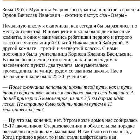
Зима 1965 г Мужчины Уваровского участка, в центре в валенка
Орлов Вячеслав Иванович – скотник-пастух с/за «Озёры»
Начальную школу я оканчивал, как сегодня бы выразились, по
месту жительства. В помещении школы было две классные
комнаты, в одном занимались ребятишки первого и второго
классов с учительницей Ольгой Николаевной Зайцевой. В
другой комнате – третий и четвёртый классы. С нами
постоянно была учительница Корнева Клавдия Васильевна.
В школе было печное отопление, как и во всех домах
населённого пункта, два туалета монументально
громоздились на улице, рядом со зданием школы. Нас в
начальной школе было 25-30 учеников.
—
После окончания начальной школы твой путь, как и путь
твоих сверстников, лежал в среднюю школу села Бояркино. А
до неё примерно 5 километров, из них 3,5 км дорога идёт
лесом. Не страшно было ходить таким путем в 11
мальчишеских лет?
— Ну, что вы, конечно, нет. Утром возле домов нас собиралась
15-17 школьников. Старшеклассники в обязательном порядке
оказывали помощь нам, малышам. И так было из года в год.
Когда пришло время, то и мы стали шефствовать над