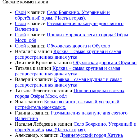
Свежие комментарии
Свой
к записи
Село Бояркино. Утерянный и
обретённый храм. (Часть вторая).
Свой
к записи
Размышления накануне дня святого
Валентина
Свой
к записи
Пошли сморчки в лесах города Озёры
Моск. обл
Свой
к записи
Обуховская дорога и Обухово
Наталия
к записи
Кряква – самая крупная и самая
распространенная дикая утка
Дмитрий Крюков
к записи
Обуховская дорога и Обухово
Татьяна
к записи
Кряква – самая крупная и самая
распространенная дикая утка
Валерий
к записи
Кряква – самая крупная и самая
распространенная дикая утка
Татьяна Зеленина
к записи
Пошли сморчки в лесах
города Озёры Моск. обл
Яна
к записи
Большая синица – самый усердный
истребитель насекомых.
Галина
к записи
Размышления накануне дня святого
Валентина
Наталья Лебедева
к записи
Село Бояркино. Утерянный и
обретённый храм. (Часть вторая).
Александр.
к записи
Древнерусский город Хатунь