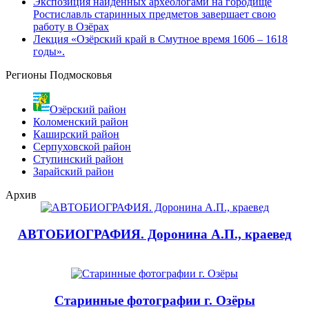
Экспозиция найденных археологами на городище
Ростиславль старинных предметов завершает свою
работу в Озёрах
Лекция «Озёрский край в Смутное время 1606 – 1618
годы».
Регионы Подмосковья
Озёрский район
Коломенский район
Каширский район
Серпуховской район
Ступинский район
Зарайский район
Архив
АВТОБИОГРАФИЯ. Доронина А.П., краевед
Старинные фотографии г. Озёры