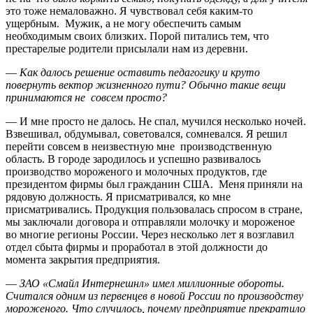
это тоже немаловажно. Я чувствовал себя каким-то
ущербным. Мужик, а не могу обеспечить самым
необходимым своих близких. Порой питались тем, что
престарелые родители присылали нам из деревни.
—
Как далось решение оставить педагогику и круто
повернуть вектор жизненного пути? Обычно такие вещи
принимаются не совсем просто?
— И мне просто не далось. Не спал, мучился несколько ночей.
Взвешивал, обдумывал, советовался, сомневался. Я решил
перейти совсем в неизвестную мне производственную
область. В городе зародилось и успешно развивалось
производство мороженого и молочных продуктов, где
президентом фирмы был гражданин США. Меня приняли на
рядовую должность. Я присматривался, ко мне
присматривались. Продукция пользовалась спросом в стране,
мы заключали договора и отправляли молочку и мороженое
во многие регионы России. Через несколько лет я возглавил
отдел сбыта фирмы и проработал в этой должности до
момента закрытия предприятия.
—
ЗАО «Смайл Интернешнл» имел миллионные обороты.
Считался одним из первенцев в новой России по производству
мороженого. Что случилось, почему предприятие прекратило