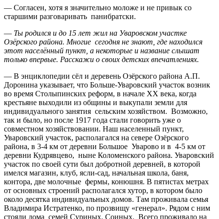
— Согласен, хотя я значительно моложе и не привык со
старшими разговаривать панибратски.
—
Ты родился и до 15 лет жил на Уваровском участке
Озёрского района. Многие сегодня не знают, где находился
этот населённый пункт, а некоторые и название слышат
только впервые. Расскажи о своих детских впечатлениях.
— В энциклопедии сёл и деревень Озёрского района А.П.
Доронина указывает, что Больше-Уваровский участок возник
во время Столыпинских реформ, в начале ХХ века, когда
крестьяне выходили из общины и выкупали земли для
индивидуального занятия сельским хозяйством. Возможно,
так и было, но после 1917 года стали говорить уже о
совместном хозяйствовании. Наш населенный пункт,
Уваровский участок, располагался на севере Озёрского
района, в 3-4 км от деревни Большое Уварово и в 4-5 км от
деревни Кудрявцево, ныне Коломенского района. Уваровский
участок по своей сути был добротной деревней, в которой
имелся магазин, клуб, ясли-сад, начальная школа, баня,
контора, две молочные фермы, конюшня. В пятистах метрах
от основных строений располагался хутор, в котором было
около десятка индивидуальных домов. Там проживала семья
Владимира Истратенко, по прозвищу «генерал». Рядом с ним
стояли дома семей Суриных, Соиных. Всего проживало на