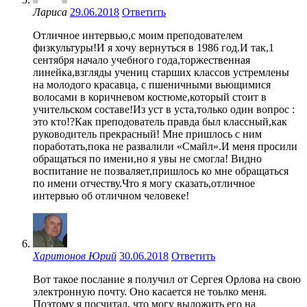
Лариса
29.06.2018
Ответить
Отличное интервью,с моим преподователем
физкультуры!И я хочу вернуться в 1986 год.И так,1
сентября начало учебного года,торжественная
линейка,взгляды учениц старших классов устремлены
на молодого красавца, с пшеничными вьющимися
волосами в коричневом костюме,который стоит в
учительском составе!Из уст в уста,только один вопрос :
это кто!?Как преподователь правда был классный,как
руководитель прекрасный! Мне пришлось с ним
поработать,пока не развалили «Смайл».И меня просили
обращаться по имени,но я увы не смогла! Видно
воспитание не позваляет,пришлось ко мне обращаться
по имени отчеству.Что я могу сказать,отличное
интервью об отличном человеке!
Харитонов Юрий
30.06.2018
Ответить
Вот такое послание я получил от Сергея Орлова на свою
электронную почту. Оно касается не тоьлко меня.
Поэтому я посчитал, что могу выложить его на