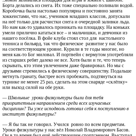
Борта делались из снега. Их тоже специально поливали водой.
Коробочка была настолько популярна и постоянно занята
хоккеистами, что нас, учеников младших классов, допускали
на неё только для расчистки снега и очередной заливки льда.
Но нам как-то удавалось проникать на площадку. На коньках
умели прилично кататься все – и мальчишки, и девчонки из
нашего посёлка. В фойе клуба стоял стол для настольного
тенниса и бильярд, так что физическое развитие у нас было
на соответствующем уровне. Курили в те годы многие, но
меня как-то Бог миловал. И портвейн с вермутом употребляли
из старших ребят далеко не все. Хотя были и те, что теперь
скрывать, кто этим увлечением даже бравировал. Но мы с
друзьями стремились к физическому совершенству. Подальше
метнуть гранату, быстрее всех пробежать, подтянуться на
турнике не менее 25 раз, сделать на этом снаряде «склёпку»
или выход силой на обе руки.
— Школьные уроки физкультуры были для тебя
приоритетным направлением среди всех изучаемых
дисциплин? Ты уже исподволь готовил себя к поступлению в
институт физкультуры?
— Я бы так не говорил. Учился ровно по всем предметам.
Уроки физкультуры у нас вёл Николай Владимирович Басов.
Он в то время был ещё действующим спортсменом. Выступал