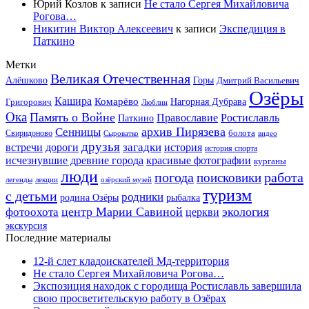
Юрий Козлов
к записи
Не стало Сергея Михайловича
Рогова…
Никитин Виктор Алексеевич
к записи
Экспедиция в
Паткино
Метки
Великая Отечественная
Горы
Алёшково
Дмитрий Васильевич
Озёры
Кашира
Комарёво
Григорович
Нагорная Дубрава
Люблин
Ока
Память о Войне
Православие
Ростиславль
Паткино
архив Пирязева
Сенницы
болота
Свиридоново
видео
Сыроватко
друзья
дороги
загадки
история
встречи
история спорта
исчезнувшие древние города
красивые фотографии
курганы
люди
работа
погода
поисковики
легенды
лекции
озёрский музей
туризм
с детьми
родники
родина Озёры
рыбалка
центр Марии Савиной
экология
фотоохота
церкви
экскурсия
Последние материалы
12-й слет кладоискателей Мд-территория
Не стало Сергея Михайловича Рогова…
Экспозиция находок с городища Ростиславль завершила
свою просветительскую работу в Озёрах