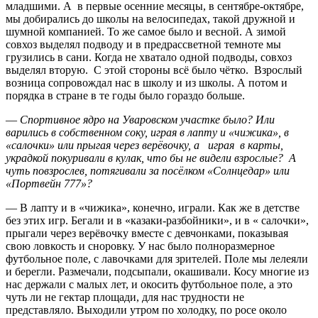
младшими. А в первые осенние месяцы, в сентябре-октябре,
мы добирались до школы на велосипедах, такой дружной и
шумной компанией. То же самое было и весной. А зимой
совхоз выделял подводу и в предрассветной темноте мы
грузились в сани. Когда не хватало одной подводы, совхоз
выделял вторую. С этой стороны всё было чётко. Взрослый
возница сопровождал нас в школу и из школы. А потом и
порядка в стране в те годы было гораздо больше.
—
Спортивное ядро на Уваровском участке было? Или
варились в собственном соку, играя в лапту и «чижика», в
«салочки» или прыгая через верёвочку, а играя в карты,
украдкой покуривали в кулак, что бы не видели взрослые? А
чуть повзрослев, потягивали за посёлком «Солнцедар» или
«Портвейн 777»?
— В лапту и в «чижика», конечно, играли. Как же в детстве
без этих игр. Бегали и в «казаки-разбойники», и в « салочки»,
прыгали через верёвочку вместе с девчонками, показывая
свою ловкость и сноровку. У нас было полноразмерное
футбольное поле, с лавочками для зрителей. Поле мы лелеяли
и берегли. Размечали, подсыпали, окашивали. Косу многие из
нас держали с малых лет, и окосить футбольное поле, а это
чуть ли не гектар площади, для нас трудности не
представляло. Выходили утром по холодку, по росе около