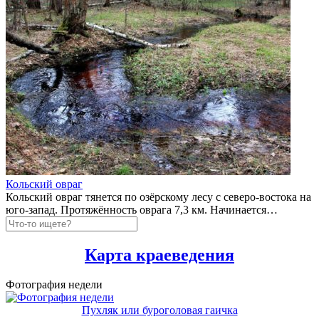
Кольский овраг
Кольский овраг тянется по озёрскому лесу с северо-востока на
юго-запад. Протяжённость оврага 7,3 км. Начинается…
Карта краеведения
Фотография недели
Пухляк или буроголовая гаичка