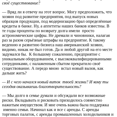
своё существование?
— Вряд ли я отвечу на этот вопрос. Могу предположить, что
хозяин под развитие предприятия, под выпуск новых
образцов продукции, под модернизацию брал определённые
кредиты в банке. Ну, а аппетиты наших банков известны. В
те годы проценты по возврату долга имели просто
астрономические цифры. Не дремали и чиновники, налагая
раз за разом серьёзные штрафы на предприятие. К такому
ведению и развитию бизнеса наш американский хозяин,
видимо, никак не был готов. Да и любой другой на его месте
задумался бы. К большому сожалению, предприятие с
уникальным оборудованием, с высококвалифицированными
сотрудниками, с налаженным сбытом прекратило своё
существование. А передо мною встал новый вызов, как
дальше жить?
— И с чего начался новый виток твоей жизни? И кому ты
сегодня оказываешь благотворительность?
— Мы долго в семье думали и обсуждали все возможные
риски. Вкладывать и рисковать приходилось совместно
нажитым имуществом. И мне очень важна была поддержка
именно семьи. Начинал как и все с аренды. С аренды
торговых палаток, с аренды промышленных холодильников и