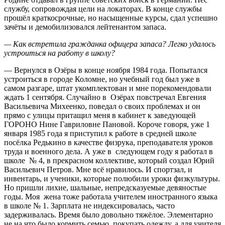
службу, сопровождая цели на локаторах. В конце службы
прошёл краткосрочные, но насыщенные курсы, сдал успешно
зачёты и демобилизовался лейтенантом запаса.
— Как встретила гражданка офицера запаса? Легко удалось
устроиться на работу в школу?
— Вернулся в Озёры в конце ноября 1984 года. Попытался
устроиться в городе Коломне, но учебный год был уже в
самом разгаре, штат укомплектован и мне порекомендовали
ждать 1 сентября. Случайно в Озёрах повстречал Евгения
Васильевича Михеенко, поведал о своих проблемах и он
прямо с улицы притащил меня в кабинет к заведующей
ГОРОНО Нине Гавриловне Пановой. Короче говоря, уже 1
января 1985 года я приступил к работе в средней школе
посёлка Редькино в качестве физрука, преподавателя уроков
труда и военного дела. А уже в следующем году я работал в
школе № 4, в прекрасном коллективе, который создал Юрий
Васильевич Петров. Мне всё нравилось. И спортзал, и
инвентарь, и ученики, которые полюбили уроки физкультуры.
Но пришли лихие, шальные, непредсказуемые девяностые
годы. Моя жена тоже работала учителем иностранного языка
в школе № 1. Зарплата не индексировалась, часто
задерживалась. Время было довольно тяжёлое. Элементарно
не на что было кормить семью, покупать одежду, а для учителя